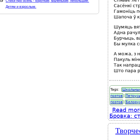
Спявае лет
Стихи про осень - короткие, маленькие, небольшие.
Сасёнкі стр
Детям и взрослым.
Гамоніць п
Шапоча ў к
Шумяць вят
Адна рачул
Бурчыць, в
Бы мулка с
А можа, з н
Пакуль мін
Так напрац
Што пара р
Tags:
Школьные
поэтов
Петрусь
поэтов
Белору
Read mor
Бровка: с
Творче