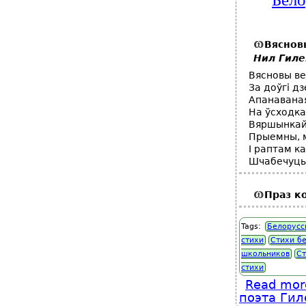
Вясновы
Нил Гиле
Вясновы ве
За доўгi дз
Апанаваная
На ўсходках
Вяршынкай
Прыемны, м
I раптам ка
Шчабечуць 
Праз ко
Tags:
Белорусс
стихи
Стихи б
школьников
Ст
стихи
Read mor
поэта Гил