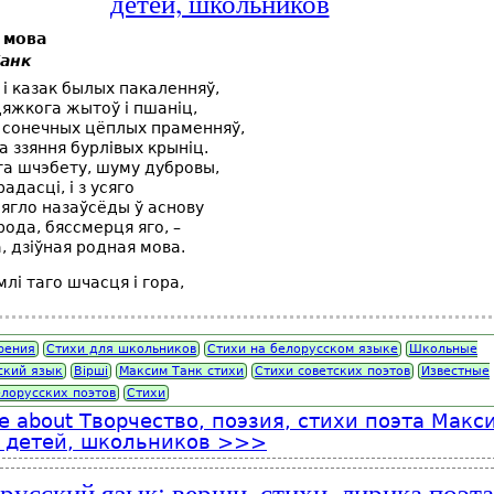
детей, школьников
 мова
Танк
 i казак былых пакаленняў,
цяжкога жытоў i пшанiц,
 i сонечных цёплых праменняў,
а ззяння бурлiвых крынiц.
а шчэбету, шуму дубровы,
 радасцi, i з усяго
лягло назаўсёды ў аснову
рода, бяссмерця яго, –
, дзiўная родная мова.
лi таго шчасця i гора,
рения
Стихи для школьников
Стихи на белорусском языке
Школьные
ский язык
Вірші
Максим Танк стихи
Стихи советских поэтов
Известные
елорусских поэтов
Стихи
e
about Творчество, поэзия, стихи поэта Макс
 детей, школьников
русский язык: верши, стихи, лирика поэта