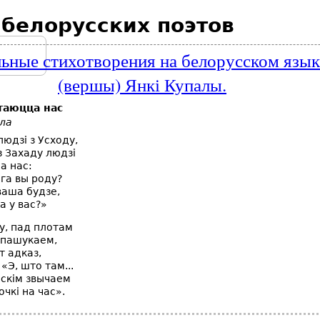
 белорусских поэтов
ьные стихотворения на белорусском язык
(вершы) Янкі Купалы.
таюцца нас
ла
юдзі з Усходу,
 Захаду людзі
а нас:
ога вы роду?
ваша будзе,
а у вас?»
у, пад плотам
 пашукаем,
т адказ,
«Э, што там...
бскім звычаем
чкі на час».