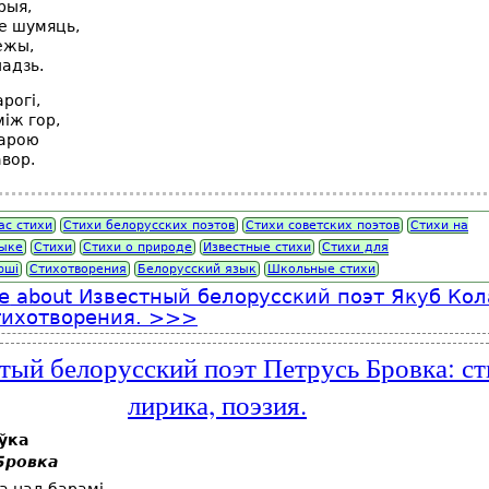
рыя,
е шумяць,
ежы,
адзь.
рогі,
між гор,
гарою
авор.
ас стихи
Стихи белорусских поэтов
Стихи советских поэтов
Стихи на
зыке
Стихи
Стихи о природе
Известные стихи
Стихи для
рші
Стихотворения
Белорусский язык
Школьные стихи
e
about Известный белорусский поэт Якуб Кол
ихотворения.
тый белорусский поэт Петрусь Бровка: ст
лирика, поэзия.
ўка
Бровка