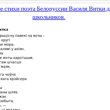
 стихи поэта Белоруссии Василя Витки д
школьников.
итка
рыцісну павекі на вочы –
 кругі
ае мора,
алямі у акіян,
ях
е мэты каротшым,
агам шчасця
 маяк.
га чоўна
кага крэйсера
ты
аны шлях.
жак
забыта,
, —
, ці ведаеш,