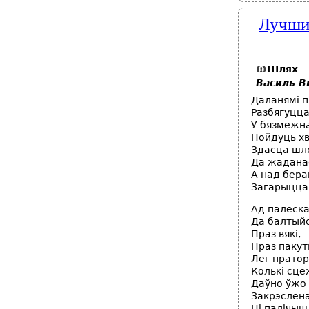
Лучшие
Шлях
Василь В
Даланямі п
Разбягуцца
У бязмежн
Пойдуць хв
Здасца шл
Да жадана
А над бер
Загарыцца
Ад палеска
Да балтыйс
Праз вякі,
Праз паку
Лёг пратор
Колькі сце
Даўно ўжо 
Закрэслена
Ці палічыш