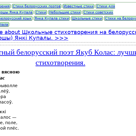
рения
Стихи белорусских поэтов
Известные стихи
Стихи для
ершы Янка Купала
Стихи
Небольшие стихи
Стихи советских
Белорусский язык
Янка Купала стихи
Школьные стихи
Стихи на белору
пала
e
about Школьные стихотворения на белорусс
ршы) Янкі Купалы.
тный белорусский поэт Якуб Колас: лучш
стихотворения.
і вясною
ас
рыволле
лёў,
ора
асоў.
жкі
палос —
, поле,
ой плёс.