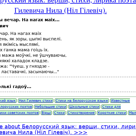
Гилевича Нила (Нiл Гiлевiч).
 вечар. На нагах маiх...
вич
чар. На нагах маiх
ень, як зоры, цыпкi выспелi.
 якiмiсь мыслямi,
 ганка мама гоiць iх.
 мажа моўчкi, не ўшчуваючы,
яккi халадок кладзе.
жа: "Чуеш, у гняздзе -
ластавачкi, засынаючы..."
лькі гадоў...
кий язык
Нил Гилевич стихи
Стихи на белорусском языке
Известные
елорусских поэтов
Небольшие стихи
Школьные стихи
Стихи для
ихи советских поэтов
Вipшi
Стихи
Стихотворение
Короткие стихи
Мал
e
about Белорусский язык: верши, стихи, лири
евича Нила (Нiл Гiлевiч).