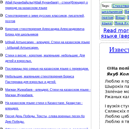
Абай Құнанбайұлы(Абай Кунанбаев) - стихи(Өлеңдер) о
Tags:
Стихотво
природе на казахском языке
школьников
В
Стихотворения о зиме русских классиков, писателей,
поэтов
Вірші
поэтов
языке
Янка Ку
Короткие стихотворения Александра Александровича
Read mor
Блока для школьников
языке (ве
Ыбрай Алтынсарин - өлеңдері. Стихи на казахском языке
Извес
- Ыбырай Алтынсарин.
Стихи о весне - короткие, маленькие, небольшие. Для
детей и взрослых.
На пол
Пословицы про семью на казахском языке с переводом.
Якуб Кол
Небольшие, маленькие стихотворения Бориса
Люблю я п
Пастернака для взрослых и детей.
Шырокіх па
Мағжан Жұмабаев - өлеңдері. Стихи на казахском языке -
Зялёнае м
Магжан Жумабаев.
Ржаных кал
На казахском языке стихи о Казахстане. Қазақстан -
I вузкія сту
өлеңдері.
Сялянскіх 
Люблю цябе
Песня День Победы. Тексты, слова военных песен Ко
Люблю я тв
Дню Победы.