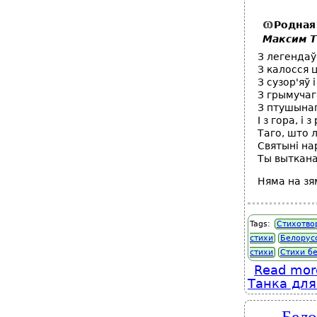
Родная
Максим 
З легендаў
З калосся 
З сузор'яў
З грымучаг
З птушынаг
I з гора, i з
Таго, што 
Святынi на
Ты выткана
Няма на зям
Tags:
Стихотво
стихи
Белорус
стихи
Стихи б
Read mor
Танка для
Бело