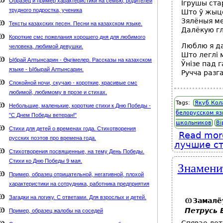
Образец и пример характеристики на семью, родителей
Ігрушы ста
трудного подростка, ученика
Што ў жыц
Зялёныя м
Тексты казахских песен. Песни на казахском языке.
Далёкую гл
Короткие смс пожелания хорошего дня для любимого
Люблю я да
человека, любимой девушки.
Што леглі 
Ыбрай Алтынсарин - Әңгімелер. Рассказы на казахском
Ўнізе пад 
языке - Ыбырай Алтынсарин.
Ручча разг
Спокойной ночи, скучаю - короткие, красивые смс
любимой, любимому в прозе и стихах.
Tags:
Якуб Кол
Небольшие, маленькие, короткие стихи к Дню Победы -
белорусском я
"С Днем Победы ветеран!"
школьников
Ві
Стихи для детей о временах года. Стихотворения
Read mor
русских поэтов про времена года.
лучшие ст
Стихотворения посвященные, на тему День Победы.
Стихи ко Дню Победы 9 мая.
Знамени
Пример, образец отрицательной, негативной, плохой
характеристики на сотрудника, работника предприятия
Загадки на логику. С ответами. Для взрослых и детей.
Замалё
Петрусь 
Пример, образец жалобы на соседей