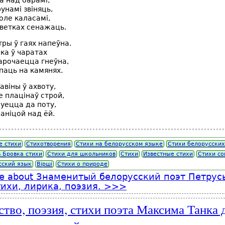
а над барамі,
унамі звіняць,
оле каласамі,
ветках сенажаць.
ры ў гаях напеўна.
ка ў чаратах
арочаецца гнеўна,
паць на камянях.
авіны ў ахвоту,
е плацінаў строй,
уецца да поту,
аніцой над ёй.
 стихи
Стихотворения
Стихи на белорусском языке
Стихи белорусских
 Бровка стихи
Стихи для школьников
Стихи
Известные стихи
Стихи со
сский язык
Вірші
Стихи о природе
e
about Знаменитый белорусский поэт Петрус
тихи, лирика, поэзия.
ство, поэзия, стихи поэта Максима Танка 