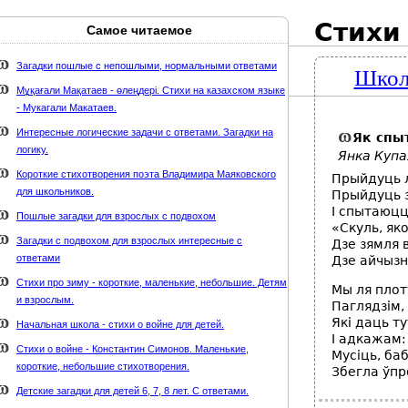
Стихи
Самое читаемое
Карта сайта
webmaster@weaft.com
Загадки пошлые с непошлыми, нормальными ответами
Школ
держке стихи-классиков.ru
Мұқағали Мақатаев - өлеңдері. Стихи на казахском языке
- Мукагали Макатаев.
Интересные логические задачи с ответами. Загадки на
Як спы
логику.
Янка Купа
Короткие стихотворения поэта Владимира Маяковского
Прыйдуць л
для школьников.
Прыйдуць з
I спытаюцц
Пошлые загадки для взрослых с подвохом
«Скуль, як
Загадки с подвохом для взрослых интересные с
Дзе зямля 
ответами
Дзе айчызн
Стихи про зиму - короткие, маленькие, небольшие. Детям
Мы ля плот
и взрослым.
Паглядзім,
Які даць ту
Начальная школа - стихи о войне для детей.
I адкажам: 
Стихи о войне - Константин Симонов. Маленькие,
Мусіць, ба
короткие, небольшие стихотворения.
Збегла ўпро
Детские загадки для детей 6, 7, 8 лет. С ответами.