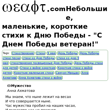
Небольши
е,
маленькие, короткие
стихи к Дню Победы - "С
Днем Победы ветеран!"
Tags:
Стихотворение
Стихи
9 мая
День Победы
День Победы
стихи песни
стихи ко Дню Победы
стихи ко дню 9
мая
стихотворения посвященные Дню Победы
День Победы стихи
для детей
Стихи о войне короткие
Короткие стихи о войне
детям
Короткие маленькие стихи
Самуил Маршак
Анна
Ахматова
Анна Ахматова стихи о войне
Мужество
Анна Ахматова
Мы знаем, что ныне лежит на весах
И что совершается ныне.
Час мужества пробил на наших часах,