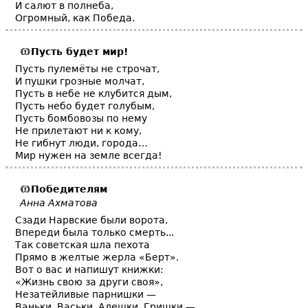
И салют в полнеба,
Огромный, как Победа.
Пусть будет мир!
Пусть пулемёты не строчат,
И пушки грозные молчат,
Пусть в небе не клубится дым,
Пусть небо будет голубым,
Пусть бомбовозы по нему
Не прилетают ни к кому,
Не гибнут люди, города…
Мир нужен на земле всегда!
Победителям
Анна Ахматова
Сзади Нарвские были ворота,
Впереди была только смерть...
Так советская шла пехота
Прямо в желтые жерла «Берт».
Вот о вас и напишут книжки:
«Жизнь свою за други своя»,
Незатейливые парнишки —
Ваньки, Васьки, Алешки, Гришки,—