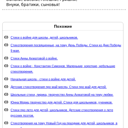
Внуки, братики, сыновья!
Похожие
Стихи о войне для школы, детей, школьников.
Стихотворения посвященные, на тему День Победы. Стихи ко Дню Победы
9 мая.
Стихи Анны Ахматовой о войне.
Стихи о войне - Константин Симонов. Маленькие, короткие, небольшие
стихотворения.
Начальная школа - стихи о войне для детей.
Детские стихотворения про май месяц. Стихи про май для детей.
Школьные стихи, лирика, творчество Анны Ахматовой на тему любви.
Юнна Мориц творчество для детей. Стихи для школьников, учеников.
Стихи про лето для детей, школьников. Детские стихотворения о лете
русских поэтов.
Стихотворения на тему Новый Год на праздник для детей, школьников, в