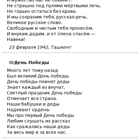
И мужество нас не покинет.
Не страшно под пулями мёртвыми лечь,
Не горько остаться без крова.
И мы сохраним тебя, русская речь,
Великое русское слово.
Свободным и чистым тебя пронесём,
И внукам дадим, и от плена спасём —
Навеки!
23 февраля 1942, Ташкент
День Победы
Много лет тому назад
Был великий День победы.
День победы помнят деды
Знает каждый из внучат.
Светлый праздник День победы
Отмечает вся страна.
Наши бабушки и деды
Надевают ордена.
Мы про первый День победы
Любим слушать их рассказ
Как сражались наши деды
За весь мир и за всех нас.