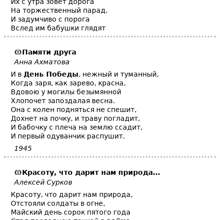
Их с утра зовет дорога
На торжественный парад.
И задумчиво с порога
Вслед им бабушки глядят
Памяти друга
Анна Ахматова
И в
День Победы
, нежный и туманный,
Когда заря, как зарево, красна,
Вдовою у могилы безымянной
Хлопочет запоздалая весна.
Она с колен подняться не спешит,
Дохнет на почку, и траву погладит,
И бабочку с плеча на землю ссадит,
И первый одуванчик распушит.
1945
Красоту, что дарит нам природа...
Алексей Сурков
Красоту, что дарит нам природа,
Отстояли солдаты в огне,
Майский день сорок пятого года