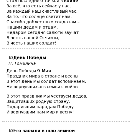
Стал последнею точкой в
войне
.
За всё, что есть сейчас у нас,
За каждый наш счастливый час,
За то, что солнце светит нам,
Спасибо доблестным солдатам –
Нашим дедам и отцам.
Недаром сегодня салюты звучат
В честь нашей Отчизны,
В честь наших солдат!
День Победы
Н. Томилина
День Победы
9 Мая
–
Праздник мира в стране и весны.
В этот день мы солдат вспоминаем,
Не вернувшихся в семьи с войны.
В этот праздник мы чествуем дедов,
Защитивших родную страну,
Подарившим народам Победу
И вернувшим нам мир и весну!
Его зарыли в шар земной