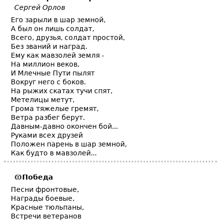
Сергей Орлов
Его зарыли в шар земной,
А был он лишь солдат,
Всего, друзья, солдат простой,
Без званий и наград.
Ему как мавзолей земля -
На миллион веков,
И Млечные Пути пылят
Вокруг него с боков.
На рыжих скатах тучи спят,
Метелицы метут,
Грома тяжелые гремят,
Ветра разбег берут.
Давным-давно окончен бой...
Руками всех друзей
Положен парень в шар земной,
Как будто в мавзолей...
Победа
Песни фронтовые,
Награды боевые,
Красные тюльпаны,
Встречи ветеранов