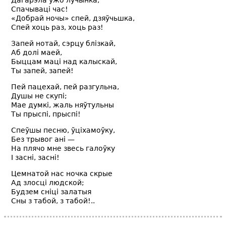
Дагарэла ўжо лучынка,
Спачываці час!
«Добрай ночы» спей, дзяўчьшка,
Спей хоць раз, хоць раз!
Запей нотай, сэрцу блізкай,
Аб долі маей,
Быццам маці над калыскай,
Ты запей, запей!
Пей пацехай, пей разгульна,
Душы не скупі;
Мае думкі, жаль няўтульны
Ты прыспі, прыспі!
Спеўшы песню, ўціхамоўку,
Без трывог ані —
На плячо мне звесь галоўку
I засні, засні!
Цемнатой нас ночка скрые
Ад злосці людской;
Будзем сніці залатыя
Сны з табой, з табой!..