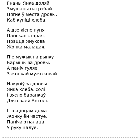
Гнаны Янка доляй,
Змушаны патрэбай
Цягне ў места дровы,
Каб купіці хлеба.
А дзе кісне пуня
Панская старая,
Прэцца Янукова
Жонка маладая.
П'е мужык на рынку
Барышы за дровы,
А паніч гуляе
З жонкай мужыковай.
Накупіў за дровы
Янка хлеба, солі
I вясло баранкаў
Для сваёй Антолі.
I гасцінцам дома
Жонку ён частуе,
Паніча з палаца
У руку цалуе.