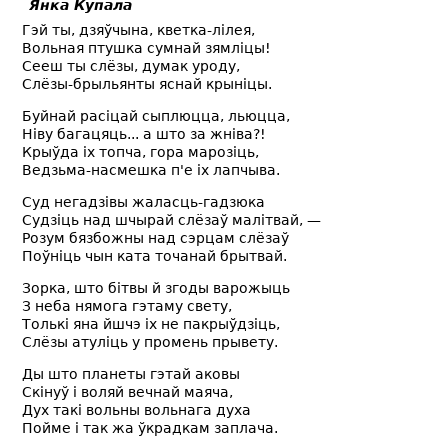
Янка Купала
Гэй ты, дзяўчына, кветка-лілея,
Вольная птушка сумнай зямліцы!
Сееш ты слёзы, думак уроду,
Слёзы-брыльянты яснай крыніцы.
Буйнай расіцай сыплюцца, льюцца,
Ніву багацяць... а што за жніва?!
Крыўда іх топча, гора марозіць,
Ведзьма-насмешка п'е іх лапчыва.
Суд негадзівы жаласць-гадзюка
Судзіць над шчырай слёзаў малітвай, —
Розум бязбожны над сэрцам слёзаў
Поўніць чын ката точанай брытвай.
Зорка, што бітвы й згоды варожыць
З неба нямога гэтаму свету,
Толькі яна йшчэ іх не пакрыўдзіць,
Слёзы атуліць у промень прывету.
Ды што планеты гэтай аковы
Скінуў і воляй вечнай маяча,
Дух такі вольны вольнага духа
Пойме і так жа ўкрадкам заплача.