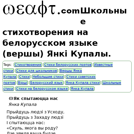
Школьны
е
стихотворения на
белорусском языке
(вершы) Янкі Купалы.
Tags:
Стихотворения
Стихи белорусских поэтов
Известные
стихи
Стихи для школьников
Вершы Янка
Купала
Стихи
Небольшие стихи
Стихи советских
поэтов
Вірші
Белорусский язык
Янка Купала стихи
Школьные
стихи
Стихи на белорусском языке
Янка Купала
Як спытаюцца нас
Янка Купала
Прыйдуць людзі з Усходу,
Прыйдуць з Захаду людзі
I спытаюцца нас:
«Скуль, якога вы роду?
Дзе зямля ваша будзе,