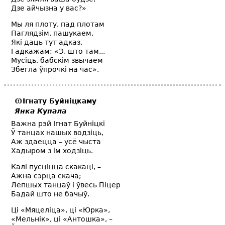
Дзе айчызна у вас?»
Мы ля плоту, пад плотам
Паглядзім, пашукаем,
Які даць тут адказ,
I адкажам: «Э, што там...
Мусіць, бабскім звычаем
Збегла ўпрочкі на час».
Ігнату Буйніцкаму
Янка Купала
Важна рэй Ігнат Буйніцкі
Ў танцах нашых водзіць,
Аж здаецца – усё чыста
Хадыром з ім ходзіць.
Калі пусціцца скакаці, –
Ажна сэрца скача;
Лепшых танцаў і ўвесь Піцер
Бадай што не бачыў.
Ці «Мяцеліца», ці «Юрка»,
«Мельнік», ці «Антошка», –