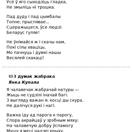
Ўсё ў яго сыходзіць гладка,
Не змыліць ні трошка.
Пад дуду і пад цымбалы
Топне, прыспявае...
Сцеражыцеся, ўсе людзі:
Беларус гуляе!
Не ўнімайся ж і скачы нам,
Покі сілы хваціць,
Мо пачнуць і думкі нашы
Весялей скакаці!
З думак жабрака
Янка Купала
Я чалавечак жабрачай натуры —
Жыць не судзілі іначай багі.
З выгляду важан я: косці ды скура,
Не далічуся рукі і нагі.
Важка іду ад парога к парогу,
Спора акрайцаў у зрэбным мяху;
На чалавечую добру ўспамогу
Мушу я меці надзеі крыху.