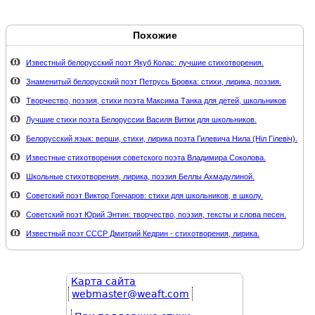
Похожие
Известный белорусский поэт Якуб Колас: лучшие стихотворения.
Знаменитый белорусский поэт Петрусь Бровка: стихи, лирика, поэзия.
Творчество, поэзия, стихи поэта Максима Танка для детей, школьников
Лучшие стихи поэта Белоруссии Василя Витки для школьников.
Белорусский язык: верши, стихи, лирика поэта Гилевича Нила (Нiл Гiлевiч).
Известные стихотворения советского поэта Владимира Соколова.
Школьные стихотворения, лирика, поэзия Беллы Ахмадулиной.
Советский поэт Виктор Гончаров: стихи для школьников, в школу.
Советский поэт Юрий Энтин: творчество, поэзия, тексты и слова песен.
Известный поэт СССР Дмитрий Кедрин - стихотворения, лирика.
Карта сайта
webmaster@weaft.com