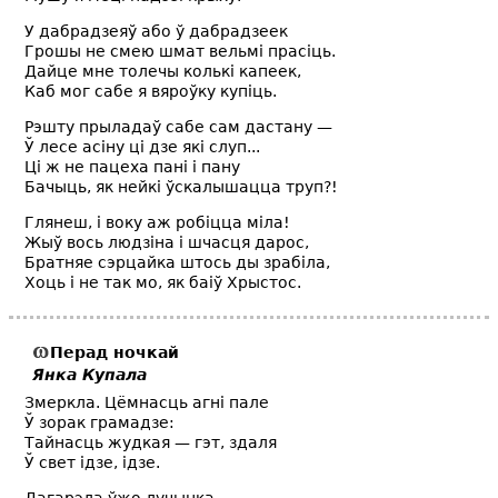
У дабрадзеяў або ў дабрадзеек
Грошы не смею шмат вельмі прасіць.
Дайце мне толечы колькі капеек,
Каб мог сабе я вяроўку купіць.
Рэшту прыладаў сабе сам дастану —
Ў лесе асіну ці дзе які слуп...
Ці ж не пацеха пані і пану
Бачыць, як нейкі ўскалышацца труп?!
Глянеш, і воку аж робіцца міла!
Жыў вось людзіна і шчасця дарос,
Братняе сэрцайка штось ды зрабіла,
Хоць і не так мо, як баіў Хрыстос.
Перад ночкай
Янка Купала
Змеркла. Цёмнасць агні пале
Ў зорак грамадзе:
Тайнасць жудкая — гэт, здаля
Ў свет ідзе, ідзе.