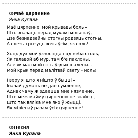
Маё цярпенне
Янка Купала
Маё цярпенне, мой крывавы боль –
Што значаць перад мукамі мільёнаў,
Дзе безнадзейны стогны родзяць стогны,
А слёзы грызуць вочы ўсім, як соль!
Хоць дух мой ўзносіцца пад неба столь, –
Як галавой аб мур, там б'е паклоны.
Але як мал мой гэты ўздых шалёны...
Мой крык перад малітвай свету – ноль!
І веру я, што я нішто ў быцці –
Іначай думаць не дае сумленне, –
Аднак чаму ж здаецца мне нязменне,
Што меж майму цярпенню не знайсці,
Што так вяліка мне яно ў жыцці,
Як міліёнаў разам ўсіх цярпенне!
Песня
Янка Купала