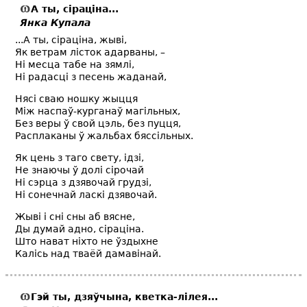
А ты, сіраціна...
Янка Купала
...А ты, сіраціна, жыві,
Як ветрам лісток адарваны, –
Ні месца табе на зямлі,
Ні радасці з песень жаданай,
Нясі сваю ношку жыцця
Між наспаў-курганаў магільных,
Без веры ў свой цэль, без пуцця,
Расплаканы ў жальбах бяссільных.
Як цень з таго свету, ідзі,
Не знаючы ў долі сірочай
Ні сэрца з дзявочай грудзі,
Ні сонечнай ласкі дзявочай.
Жыві і сні сны аб вясне,
Ды думай адно, сіраціна.
Што нават ніхто не ўздыхне
Калісь над тваёй дамавінай.
Гэй ты, дзяўчына, кветка-лілея...