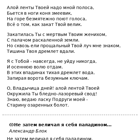
Алой ленты Твоей надо мной полоса,
Бьется в ноги коня змеевик,
На горе безмятежно поют голоса,
Всё о том, как закат Твой велик.
Закатилась Ты с мертвым Твоим женихом,
С палачом раскаленной земли.
Но сквозь ели прощальный Твой луч мне знаком,
Тишина Твоя дремлет вдали.
Я с Тобой - навсегда, не уйду никогда,
И осеннюю волю отдам.
В этих впадинах тихая дремлет вода,
Запирая ворота безумным ключам.
О, Владычица дней! алой лентой Твоей
Окружила Ты бледно-лазоревый свод!
Знаю, ведаю ласку Подруги моей -
Старину озаренных болот.
Не затем величал я себя паладином...
Александр Блок
Не затем величал я себя паладином,