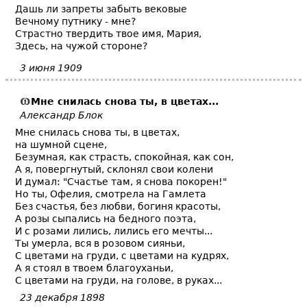
Дашь ли запреты забыть вековые
Вечному путнику - мне?
Страстно твердить твое имя, Мария,
Здесь, на чужой стороне?
3 июня 1909
Мне снилась снова ты, в цветах...
Александр Блок
Мне снилась снова ты, в цветах,
на шумной сцене,
Безумная, как страсть, спокойная, как сон,
А я, повергнутый, склонял свои колени
И думал: "Счастье там, я снова покорен!"
Но ты, Офелия, смотрела на Гамлета
Без счастья, без любви, богиня красоты,
А розы сыпались на бедного поэта,
И с розами лились, лились его мечты...
Ты умерла, вся в розовом сияньи,
С цветами на груди, с цветами на кудрях,
А я стоял в твоем благоуханьи,
С цветами на груди, на голове, в руках...
23 декабря 1898