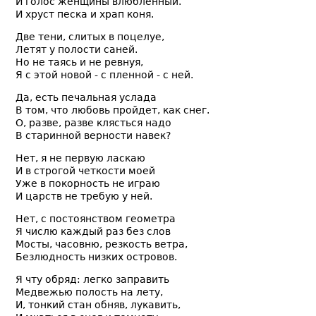
И голос женщины влюбленный.
И хруст песка и храп коня.
Две тени, слитых в поцелуе,
Летят у полости саней.
Но не таясь и не ревнуя,
Я с этой новой - с пленной - с ней.
Да, есть печальная услада
В том, что любовь пройдет, как снег.
О, разве, разве клясться надо
В старинной верности навек?
Нет, я не первую ласкаю
И в строгой четкости моей
Уже в покорность не играю
И царств не требую у ней.
Нет, с постоянством геометра
Я числю каждый раз без слов
Мосты, часовню, резкость ветра,
Безлюдность низких островов.
Я чту обряд: легко заправить
Медвежью полость на лету,
И, тонкий стан обняв, лукавить,