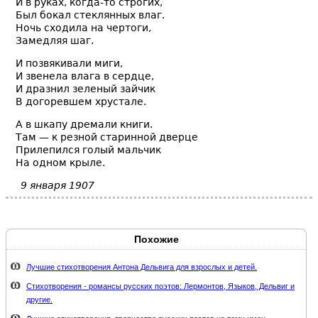
И в руках, когда-то строгих,
Был бокал стеклянных влаг.
Ночь сходила на чертоги,
Замедляя шаг.
И позвякивали миги,
И звенела влага в сердце,
И дразнил зеленый зайчик
В догоревшем хрустале.
А в шкапу дремали книги.
Там — к резной старинной дверце
Прилепился голый мальчик
На одном крыле.
9 января 1907
Похожие
Лучшие стихотворения Антона Дельвига для взрослых и детей.
Стихотворения - романсы русских поэтов: Лермонтов, Языков, Дельвиг и
другие.