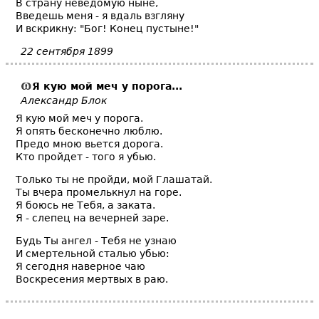
В страну неведомую ныне,
Введешь меня - я вдаль взгляну
И вскрикну: "Бог! Конец пустыне!"
22 сентября 1899
Я кую мой меч у порога...
Александр Блок
Я кую мой меч у порога.
Я опять бесконечно люблю.
Предо мною вьется дорога.
Кто пройдет - того я убью.
Только ты не пройди, мой Глашатай.
Ты вчера промелькнул на горе.
Я боюсь не Тебя, а заката.
Я - слепец на вечерней заре.
Будь Ты ангел - Тебя не узнаю
И смертельной сталью убью:
Я сегодня наверное чаю
Воскресения мертвых в раю.