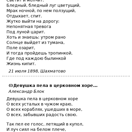
Светит и молчит.
Бледный, бледный луг цветущий,
Мрак ночной, по нем ползущий,
Отдыхает, спит.
Жутко выйти на дорогу:
Непонятная тревога
Под луной царит.
Хоть и знаешь: утром рано
Солнце выйдет из тумана,
Поле озарит,
И тогда пройдешь тропинкой,
Где под каждою былинкой
Жизнь кипит.
21 июля 1898, Шахматово
Девушка пела в церковном хоре...
Александр Блок
Девушка пела в церковном хоре
О всех усталых в чужом краю,
О всех кораблях, ушедших в море,
О всех, забывших радость свою.
Так пел ее голос, летящий в купол,
И луч сиял на белом плече,