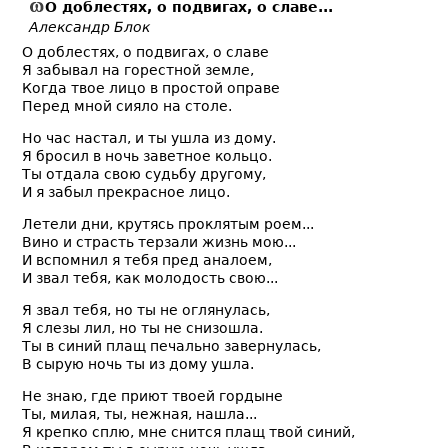
О доблестях, о подвигах, о славе...
Александр Блок
О доблестях, о подвигах, о славе
Я забывал на горестной земле,
Когда твое лицо в простой оправе
Перед мной сияло на столе.
Но час настал, и ты ушла из дому.
Я бросил в ночь заветное кольцо.
Ты отдала свою судьбу другому,
И я забыл прекрасное лицо.
Летели дни, крутясь проклятым роем...
Вино и страсть терзали жизнь мою...
И вспомнил я тебя пред аналоем,
И звал тебя, как молодость свою...
Я звал тебя, но ты не оглянулась,
Я слезы лил, но ты не снизошла.
Ты в синий плащ печально завернулась,
В сырую ночь ты из дому ушла.
Не знаю, где приют твоей гордыне
Ты, милая, ты, нежная, нашла...
Я крепко сплю, мне снится плащ твой синий,