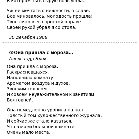
В котором ты в сырую ночь ушла...
Уж не мечтать о нежности, о славе,
Все миновалось, молодость прошла!
Твое лицо в его простой оправе
Своей рукой убрал я со стола.
30 декабря 1908
Она пришла с мороза...
Александр Блок
Она пришла с мороза,
Раскрасневшаяся,
Наполнила комнату
Ароматом воздуха и духов,
Звонким голосом
И совсем неуважительной к занятиям
Болтовней.
Она немедленно уронила на пол
Толстый том художественного журнала,
И сейчас же стало казаться,
Что в моей большой комнате
Очень мало места.