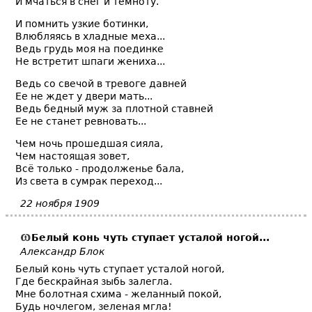
И мчаться в снег и темноту.
И помнить узкие ботинки,
Влюбляясь в хладные меха...
Ведь грудь моя на поединке
Не встретит шпаги жениха...
Ведь со свечой в тревоге давней
Ее не ждет у двери мать...
Ведь бедный муж за плотной ставней
Ее не станет ревновать...
Чем ночь прошедшая сияла,
Чем настоящая зовет,
Всё только - продолженье бала,
Из света в сумрак переход...
22 ноября 1909
Белый конь чуть ступает усталой ногой...
Александр Блок
Белый конь чуть ступает усталой ногой,
Где бескрайная зыбь залегла.
Мне болотная схима - желанный покой,
Будь ночлегом, зеленая мгла!