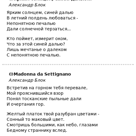
Александр Блок
Ярким солнцем, синей далью
В летний полдень любоваться -
Непонятною печалью
Дали солнечной терзаться...
Кто поймет, измерит оком,
Что за этой синей далью?
Лишь мечтанье о далеком
С непонятною печалью.
Madonna da Settignano
Александр Блок
Встретив на горном тебя перевале,
Мой прояснившийся взор
Понял тосканские пыльные дали
И очертания гор.
Желтый платок твой разубран цветами -
Сонный то маковый цвет.
Смотришь большими, как небо, глазами
Бедному страннику вслед.