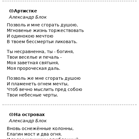
Артистке
Александр Блок
Позволь и мне сгорать душою,
Мгновенье жизнь торжествовать
И одинокою мечтою
В твоем бессмертьи ликовать.
Ты несравненна, ты - богиня,
Твои веселье и печаль -
Моя заветная святыня,
Моя пророческая даль.
Позволь же мне сгорать душою
И пламенеть огнем мечты,
Чтоб вечно мыслить пред собою
Твои небесные черты.
На островах
Александр Блок
Вновь оснежённые колонны,
Елагин мост и два огня.