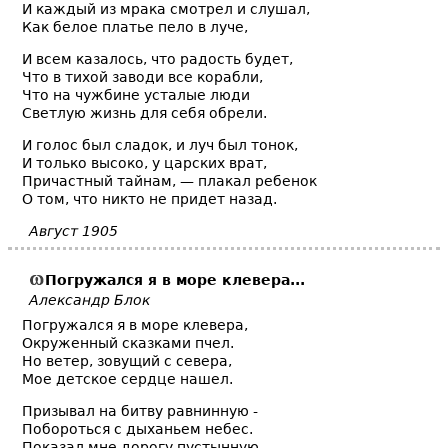
И каждый из мрака смотрел и слушал,
Как белое платье пело в луче,
И всем казалось, что радость будет,
Что в тихой заводи все корабли,
Что на чужбине усталые люди
Светлую жизнь для себя обрели.
И голос был сладок, и луч был тонок,
И только высоко, у царских врат,
Причастный тайнам, — плакал ребенок
О том, что никто не придет назад.
Август 1905
Погружался я в море клевера...
Александр Блок
Погружался я в море клевера,
Окруженный сказками пчел.
Но ветер, зовущий с севера,
Мое детское сердце нашел.
Призывал на битву равнинную -
Побороться с дыханьем небес.
Показал мне дорогу пустынную,