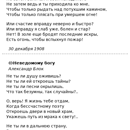
Не затем ведь и ты приходила ко мне,
Чтобы только рыдать над потухшим камином,
Чтобы только плясать при умершем огне!
Или счастие вправду неверно и быстро?
Или вправду я слаб уже, болен и стар?
Нет! В золе еще бродят последние искры,
Есть огонь, чтобы вспыхнул пожар!
30 декабря 1908
Неведомому богу
Александр Блок
Не ты ли душу оживишь?
Не ты ли ей откроешь тайны?
Не ты ли песни окрылишь,
Что так безумны, так случайны?..
О, верь! Я жизнь тебе отдам,
Когда бессчастному поэту
Откроешь двери в новый храм,
Укажешь путь из мрака к свету!..
Не ты ли в дальнюю страну,