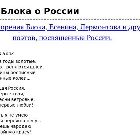
 Блока о России
орения Блока, Есенина, Лермонтова и др
поэтов, посвященные России.
р Блок
 в годы золотые,
х треплются шлеи,
пицы росписные
нные колеи...
щая Россия,
ерые твои,
есни ветровые,-
первые любви!
ь я не умею
ой бережно несу...
чешь чародею
ойную красу!