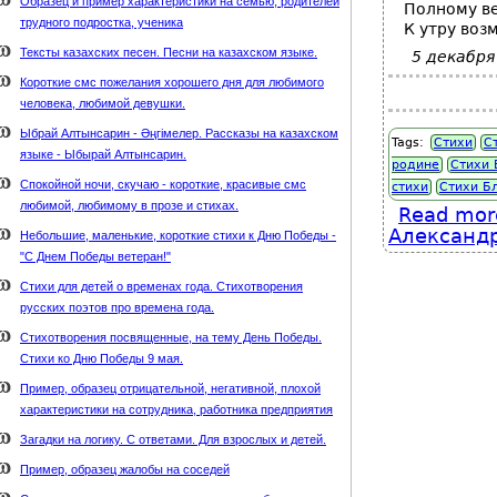
Образец и пример характеристики на семью, родителей
Полному в
трудного подростка, ученика
К утру воз
Тексты казахских песен. Песни на казахском языке.
5 декабря
Короткие смс пожелания хорошего дня для любимого
человека, любимой девушки.
Ыбрай Алтынсарин - Әңгімелер. Рассказы на казахском
Tags:
Стихи
С
языке - Ыбырай Алтынсарин.
родине
Стихи 
Спокойной ночи, скучаю - короткие, красивые смс
стихи
Стихи Бл
любимой, любимому в прозе и стихах.
Read mor
Александ
Небольшие, маленькие, короткие стихи к Дню Победы -
"С Днем Победы ветеран!"
Стихи для детей о временах года. Стихотворения
русских поэтов про времена года.
Стихотворения посвященные, на тему День Победы.
Стихи ко Дню Победы 9 мая.
Пример, образец отрицательной, негативной, плохой
характеристики на сотрудника, работника предприятия
Загадки на логику. С ответами. Для взрослых и детей.
Пример, образец жалобы на соседей