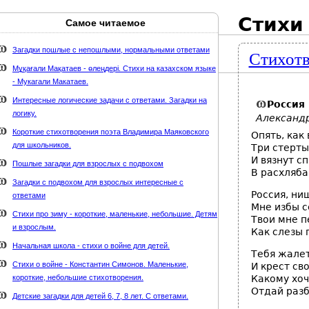
Стихи
Самое читаемое
Карта сайта
webmaster@weaft.com
Загадки пошлые с непошлыми, нормальными ответами
Стихотв
держке стихи-классиков.ru
Мұқағали Мақатаев - өлеңдері. Стихи на казахском языке
- Мукагали Макатаев.
Интересные логические задачи с ответами. Загадки на
Россия
логику.
Александ
Короткие стихотворения поэта Владимира Маяковского
Опять, как
для школьников.
Три стерты
И вязнут с
Пошлые загадки для взрослых с подвохом
В расхляба
Загадки с подвохом для взрослых интересные с
Россия, ни
ответами
Мне избы с
Стихи про зиму - короткие, маленькие, небольшие. Детям
Твои мне п
и взрослым.
Как слезы 
Начальная школа - стихи о войне для детей.
Тебя жалет
Стихи о войне - Константин Симонов. Маленькие,
И крест св
короткие, небольшие стихотворения.
Какому хо
Отдай разб
Детские загадки для детей 6, 7, 8 лет. С ответами.