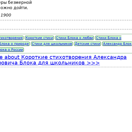
еры безмерной
можно дойти.
 1900
тихотворения
Короткие стихи
Стихи Блока о любви
Стихи Блока о
Блока о природе
Стихи для школьников
Детские стихи
Александр Блок
ока о России
e
about Короткие стихотворения Александра
ровича Блока для школьников