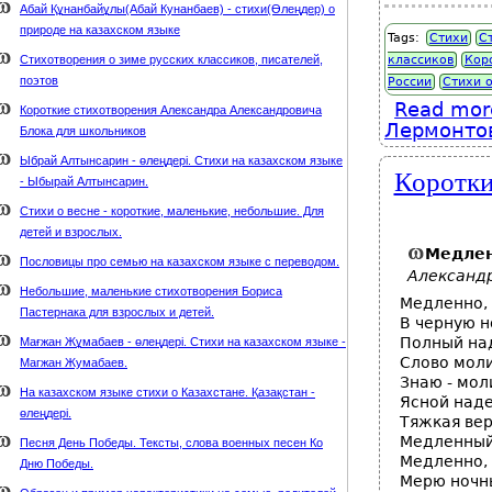
Абай Құнанбайұлы(Абай Кунанбаев) - стихи(Өлеңдер) о
природе на казахском языке
Tags:
Стихи
С
Стихотворения о зиме русских классиков, писателей,
классиков
Кор
поэтов
России
Стихи 
Read mor
Короткие стихотворения Александра Александровича
Лермонтов
Блока для школьников
Ыбрай Алтынсарин - өлеңдері. Стихи на казахском языке
Коротки
- Ыбырай Алтынсарин.
Стихи о весне - короткие, маленькие, небольшие. Для
детей и взрослых.
Медлен
Пословицы про семью на казахском языке с переводом.
Александ
Небольшие, маленькие стихотворения Бориса
Медленно, 
Пастернака для взрослых и детей.
В черную н
Полный на
Мағжан Жұмабаев - өлеңдері. Стихи на казахском языке -
Слово моли
Магжан Жумабаев.
Знаю - мо
На казахском языке стихи о Казахстане. Қазақстан -
Ясной над
өлеңдері.
Тяжкая ве
Медленный
Песня День Победы. Тексты, слова военных песен Ко
Медленно, 
Дню Победы.
Мерю ночн