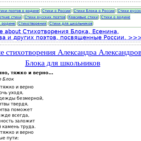
тихи поэтов о родине
Стихи о России
Стихи Блока о России
Стихи русск
откие стихи
Стихи русских поэтов
Красивые стихи
Стихи о родине
о родине
Стихотворения
Стихи для школьников
e
about Стихотворения Блока, Есенина,
а и других поэтов, посвященные России.
е стихотворения Александра Александро
Блока для школьников
но, тяжко и верно...
р Блок
тяжко и верно
очь уходя,
дежды безмерной,
твы твердя,
литва поможет
ежде всегда,
рность заложит
 камень труда.
тяжко и верно
ые пути: