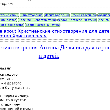
стернак
етские стихи
Стихотворение
Иосиф Бродский
Стихи классиков
Афанас
ских поэтов
Валентин Берестов стихи
Федор Достоевский стихи
Алекса
ихи о рождестве
Борис Пастернак стихи
e
about Христианские стихотворения для дете
ство Христово
стихотворения Антона Дельвига для взро
и детей.
львиг
ка седого
осмеять
 «Я драгого
ом буду ждать».
ь; через долину,
м, то в кустах,
 старичину
лестницей в руках.