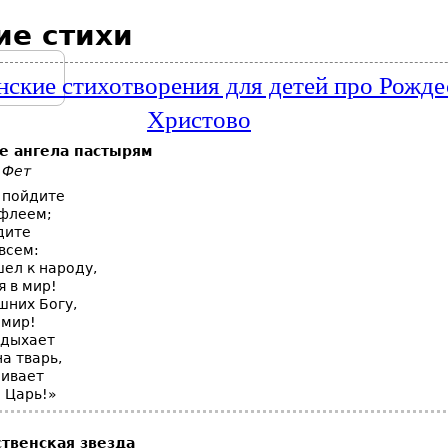
ие стихи
ские стихотворения для детей про Рожде
Христово
е ангела пастырям
 Фет
 пойдите
ифлеем;
дите
всем:
ел к народу,
я в мир!
шних Богу,
 мир!
тдыхает
а тварь,
чивает
 Царь!»
твенская
звезда