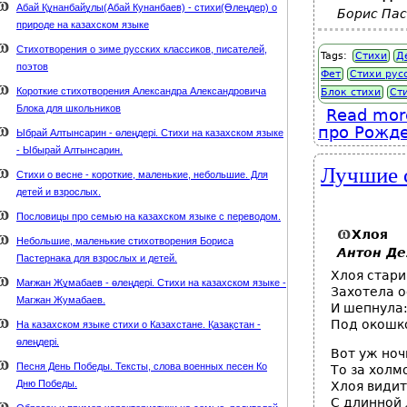
Абай Құнанбайұлы(Абай Кунанбаев) - стихи(Өлеңдер) о
Борис Па
природе на казахском языке
Стихотворения о зиме русских классиков, писателей,
Tags:
Стихи
Д
поэтов
Фет
Стихи рус
Короткие стихотворения Александра Александровича
Блок стихи
Ст
Блока для школьников
Read mor
про Рожде
Ыбрай Алтынсарин - өлеңдері. Стихи на казахском языке
- Ыбырай Алтынсарин.
Лучшие 
Стихи о весне - короткие, маленькие, небольшие. Для
детей и взрослых.
Пословицы про семью на казахском языке с переводом.
Хлоя
Небольшие, маленькие стихотворения Бориса
Антон Де
Пастернака для взрослых и детей.
Хлоя стари
Мағжан Жұмабаев - өлеңдері. Стихи на казахском языке -
Захотела 
Магжан Жумабаев.
И шепнула:
Под окошк
На казахском языке стихи о Казахстане. Қазақстан -
өлеңдері.
Вот уж ноч
Песня День Победы. Тексты, слова военных песен Ко
То за холмо
Дню Победы.
Хлоя видит
С длинной 