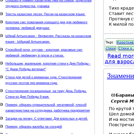
Образец и пример характеристики на семью, родителей
трудного подростка, ученика
Тихо краде
Ставит лес
Тексты казахских песен. Песни на казахском языке.
Протянув с
Короткие смс пожелания хорошего дня для любимого
К милой по
человека, любимой девушки.
Ыбрай Алтынсарин - Әңгімелер. Рассказы на казахском
языке - Ыбырай Алтынсарин.
Tags:
Короткие
стихи
Стихи о
Спокойной ночи, скучаю - короткие, красивые смс
Read mor
любимой, любимому в прозе и стихах.
для взрос
Небольшие, маленькие, короткие стихи к Дню Победы -
"С Днем Победы ветеран!"
Знамени
Стихи для детей о временах года. Стихотворения
русских поэтов про времена года.
Стихотворения посвященные, на тему День Победы.
Баран
Стихи ко Дню Победы 9 мая.
Сергей М
Пример, образец отрицательной, негативной, плохой
По крутой 
характеристики на сотрудника, работника предприятия
Шел домой
Загадки на логику. С ответами. Для взрослых и детей.
И на мости
Повстречал
Пример, образец жалобы на соседей