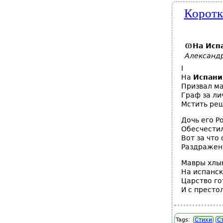
Коротк
На Исп
Александ
I
На
Испан
Призвал м
Граф за ли
Мстить ре
Дочь его Р
Обесчестил
Вот за что
Раздражен
Мавры хлы
На испанск
Царство го
И с престо
Tags:
Стихи
С