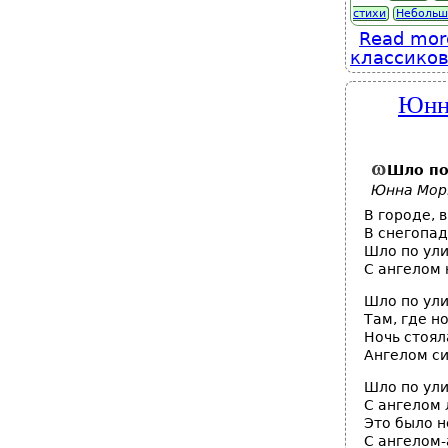
стихи
Небольш
Read mor
классико
Юнна
Шло по
Юнна Мор
В городе, в
В снегопа
Шло по ул
С ангелом 
Шло по ули
Там, где но
Ночь стоял
Ангелом си
Шло по ул
С ангелом 
Это было н
С ангелом-