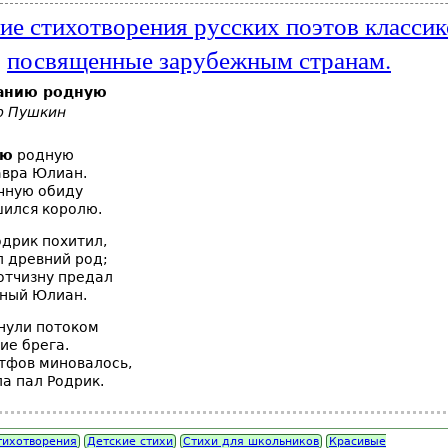
ие стихотворения русских поэтов классик
посвященные зарубежным странам.
анию родную
р Пушкин
ию
родную
авра Юлиан.
чную обиду
шился королю.
одрик похитил,
 древний род;
 отчизну предал
ный Юлиан.
нули потоком
ие брега.
тфов миновалось,
ла пал Родрик.
тихотворения
Детские стихи
Стихи для школьников
Красивые