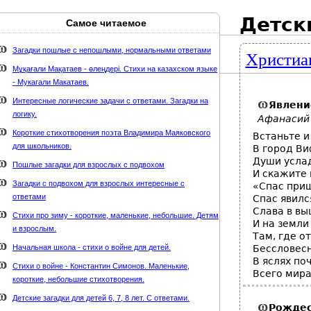
Детск
Самое читаемое
Карта сайта
webmaster@weaft.com
Загадки пошлые с непошлыми, нормальными ответами
Христиан
держке стихи-классиков.ru
Мұқағали Мақатаев - өлеңдері. Стихи на казахском языке
- Мукагали Макатаев.
Интересные логические задачи с ответами. Загадки на
Явлени
логику.
Афанасий
Короткие стихотворения поэта Владимира Маяковского
Встаньте и
для школьников.
В город В
Души усла
Пошлые загадки для взрослых с подвохом
И скажите 
Загадки с подвохом для взрослых интересные с
«Спас приш
ответами
Спас явилс
Слава в вы
Стихи про зиму - короткие, маленькие, небольшие. Детям
И на земли
и взрослым.
Там, где о
Начальная школа - стихи о войне для детей.
Бессловесн
В яслях по
Стихи о войне - Константин Симонов. Маленькие,
Всего мира
короткие, небольшие стихотворения.
Детские загадки для детей 6, 7, 8 лет. С ответами.
Рождес