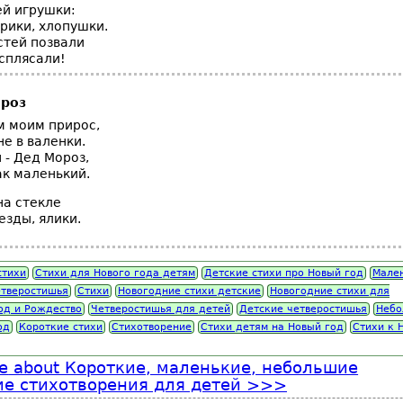
й игрушки:
рики, хлопушки.
стей позвали
 сплясали!
роз
м моим прирос,
не в валенки.
 - Дед Мороз,
ак маленький.
на стекле
езды, ялики.
стихи
Стихи для Нового года детям
Детские стихи про Новый год
Мале
етверостишья
Стихи
Новогодние стихи детские
Новогодние стихи для
од и Рождество
Четверостишья для детей
Детские четверостишья
Небо
од
Короткие стихи
Стихотворение
Стихи детям на Новый год
Стихи к 
e
about Короткие, маленькие, небольшие
е стихотворения для детей