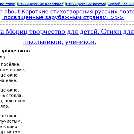
ие стихи
Стихи русских классиков
Стихи русских поэтов
Сергей Есенин
e
about Короткие стихотворения русских поэт
в, посвященные зарубежным странам.
 Мориц творчество для детей. Стихи для
школьников, учеников.
 улице окно
иц
 посёлке,
дном шёлке,
ице окно
на ёлке.
це окно,
чь стояла.
а, шло окно,
яло.
ице окно
лучистым.
е в кино
артистом.