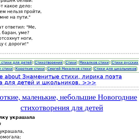
арашек белый:
от какое дело:
ем нельзя пройти,
мне на пути."
т ответил: "Ме,
, баран, уме?
отсохнут ноги,
ду с дороги!"
 стихи для детей
Стихотворения
Стихи
Михалков стихи
Стихи русских
е стихи
Короткие стихи
Сергей Михалков стихи
Стихи для школьников
e
about Знаменитые стихи, лирика поэта
 для детей и школьников.
откие, маленькие, небольшие Новогодние
стихотворения для детей
лку украшала
а
 украшала,
помогала;