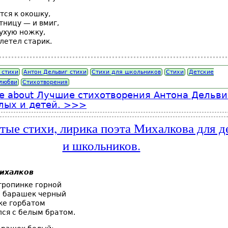
тся к окошку,
тницу — и вмиг,
ухую ножку,
летел старик.
 стихи
Антон Дельвиг стихи
Стихи для школьников
Стихи
Детские
 любви
Стихотворения
e
about Лучшие стихотворения Антона Дельви
лых и детей.
тые стихи, лирика поэта Михалкова для д
и школьников.
ы
ихалков
тропинке горной
 барашек черный
ке горбатом
ся с белым братом.