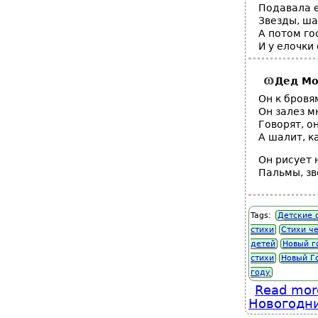
Подавала е
Звезды, ша
А потом го
И у елочки
Дед Мо
Он к бровя
Он залез м
Говорят, он
А шалит, к
Он рисует 
Пальмы, зв
Tags:
Детские 
стихи
Стихи ч
детей
Новый г
стихи
Новый Г
году
Read mor
Новогодни