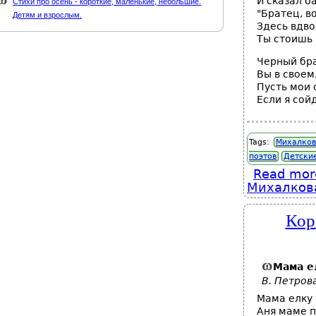
И сказал б
Стихи про осень - короткие, маленькие, небольшие.
"Братец, в
Детям и взрослым.
Здесь вдво
Ты стоишь 
Черный бра
Вы в своем
Пусть мои 
Если я сой
Tags:
Михалков
поэтов
Детски
Read mor
Михалкова
Кор
Мама е
В. Петров
Мама елку
Аня маме 