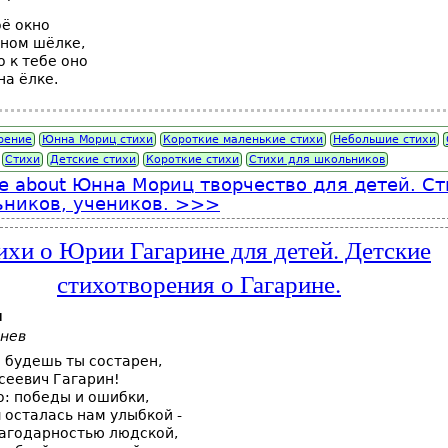
ё окно
дном шёлке,
о к тебе оно
на ёлке.
рение
Юнна Мориц стихи
Короткие маленькие стихи
Небольшие стихи
Стихи
Детские стихи
Короткие стихи
Стихи для школьников
e
about Юнна Мориц творчество для детей. Ст
ников, учеников.
ихи о Юрии Гагарине для детей. Детские
стихотворения о Гагарине.
н
пнев
 будешь ты состарен,
сеевич Гагарин!
: победы и ошибки,
 осталась нам улыбкой -
агодарностью людской,