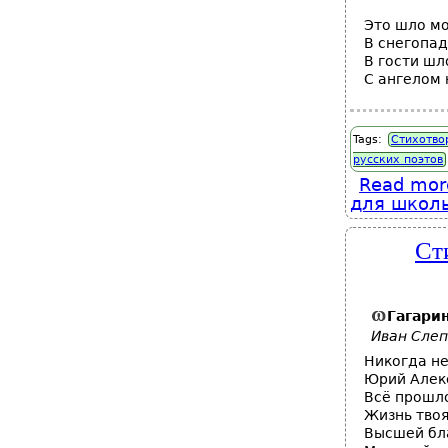
Это шло мо
В снегопа
В гости шл
С ангелом 
Tags:
Стихотво
русских поэтов
Read mor
для школь
Ст
Гагари
Иван Сле
Никогда не
Юрий Алек
Всё прошло
Жизнь твоя
Высшей бл