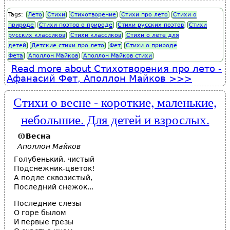
Tags:
Лето
Стихи
Стихотворение
Стихи про лето
Стихи о
природе
Стихи поэтов о природе
Стихи русских поэтов
Стихи
русских классиков
Стихи классиков
Стихи о лете для
детей
Детские стихи про лето
Фет
Стихи о природе
Фета
Аполлон Майков
Аполлон Майков стихи
Read more
about Стихотворения про лето -
Афанасий Фет, Аполлон Майков
Стихи о весне - короткие, маленькие,
небольшие. Для детей и взрослых.
Весна
Аполлон Майков
Голубенький, чистый
Подснежник-цветок!
А подле сквозистый,
Последний снежок...
Последние слезы
О горе былом
И первые грезы