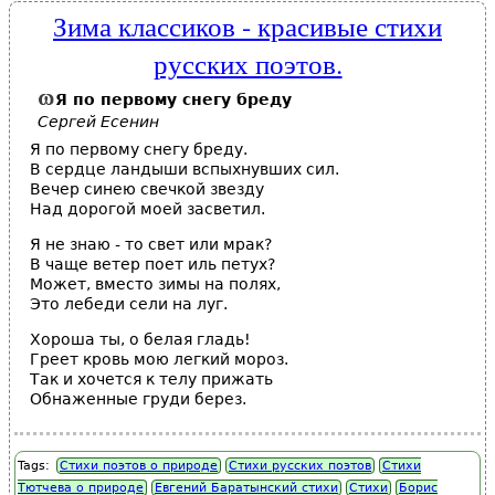
Зима классиков - красивые стихи
русских поэтов.
Я по первому
снегу
бреду
Сергей Есенин
Я по первому снегу бреду.
В сердце ландыши вспыхнувших сил.
Вечер синею свечкой звезду
Над дорогой моей засветил.
Я не знаю - то свет или мрак?
В чаще ветер поет иль петух?
Может, вместо зимы на полях,
Это лебеди сели на луг.
Хороша ты, о белая гладь!
Греет кровь мою легкий мороз.
Так и хочется к телу прижать
Обнаженные груди берез.
Tags:
Стихи поэтов о природе
Стихи русских поэтов
Стихи
Тютчева о природе
Евгений Баратынский стихи
Стихи
Борис