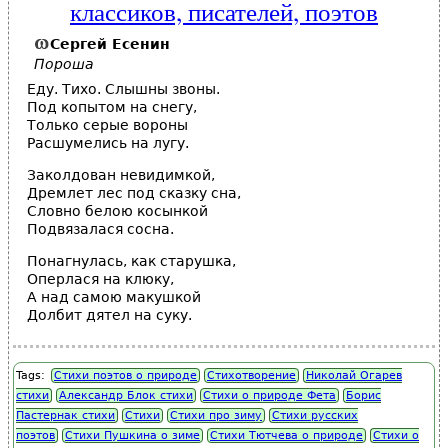
классиков, писателей, поэтов
Сергей Есенин
Пороша
Еду. Тихо. Слышны звоны.
Под копытом на снегу,
Только серые вороны
Расшумелись на лугу.
Заколдован невидимкой,
Дремлет лес под сказку сна,
Словно белою косынкой
Подвязалася сосна.
Понагнулась, как старушка,
Оперлася на клюку,
А над самою макушкой
Долбит дятел на суку.
Tags:
Стихи поэтов о природе
Стихотворение
Николай Огарев
стихи
Александр Блок стихи
Стихи о природе Фета
Борис
Пастернак стихи
Стихи
Стихи про зиму
Стихи русских
поэтов
Стихи Пушкина о зиме
Стихи Тютчева о природе
Стихи о