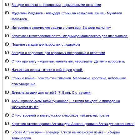
Загадки пошлые с непошлыми, нормальными ответами
Мұқағали Мақатаев - өлеңдері. Стихи на казахском языке - Мукагали
Макатаев.
Интересные логические задачи с ответами. Загадки на логику.
Короткие стихотворения поэта Владимира Маяковского для школьников.
Пошлые загадки для взрослых с подвохом
Загадки с подвохом для взрослых интересные с ответами
Стихи про зиму - короткие, маленькие, небольшие. Детям и взрослым.
Начальная школа - стихи о войне для детей.
Стихи о войне - Константин Симонов. Маленькие, короткие, небольшие
стихотворения.
Детские загадки для детей 6, 7, 8 лет. С ответами.
Абай Құнанбайұлы(Абай Кунанбаев) - стихи(Өлеңдер) о природе на
казахском языке
Стихотворения о зиме русских классиков, писателей, поэтов
Короткие стихотворения Александра Александровича Блока для школьников
Ыбрай Алтынсарин - өлеңдері. Стихи на казахском языке - Ыбырай
Алтынсарин.