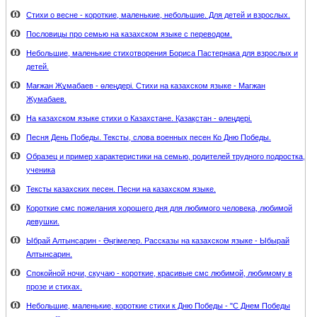
Стихи о весне - короткие, маленькие, небольшие. Для детей и взрослых.
Пословицы про семью на казахском языке с переводом.
Небольшие, маленькие стихотворения Бориса Пастернака для взрослых и
детей.
Мағжан Жұмабаев - өлеңдері. Стихи на казахском языке - Магжан
Жумабаев.
На казахском языке стихи о Казахстане. Қазақстан - өлеңдері.
Песня День Победы. Тексты, слова военных песен Ко Дню Победы.
Образец и пример характеристики на семью, родителей трудного подростка,
ученика
Тексты казахских песен. Песни на казахском языке.
Короткие смс пожелания хорошего дня для любимого человека, любимой
девушки.
Ыбрай Алтынсарин - Әңгімелер. Рассказы на казахском языке - Ыбырай
Алтынсарин.
Спокойной ночи, скучаю - короткие, красивые смс любимой, любимому в
прозе и стихах.
Небольшие, маленькие, короткие стихи к Дню Победы - "С Днем Победы