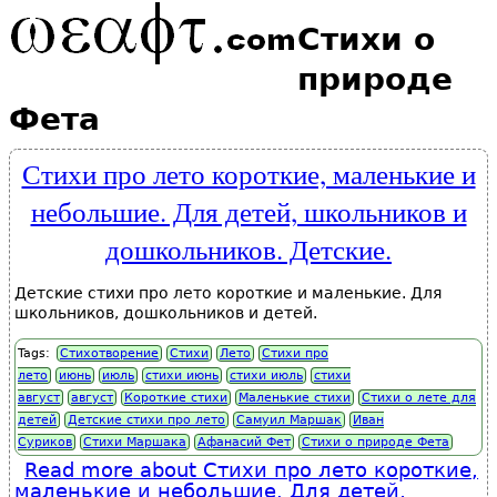
Стихи о
природе
Фета
Стихи про лето короткие, маленькие и
небольшие. Для детей, школьников и
дошкольников. Детские.
Детские стихи про лето короткие и маленькие. Для
школьников, дошкольников и детей.
Tags:
Стихотворение
Стихи
Лето
Стихи про
лето
июнь
июль
стихи июнь
стихи июль
стихи
август
август
Короткие стихи
Маленькие стихи
Стихи о лете для
детей
Детские стихи про лето
Самуил Маршак
Иван
Суриков
Стихи Маршака
Афанасий Фет
Стихи о природе Фета
Read more
about Стихи про лето короткие,
маленькие и небольшие. Для детей,