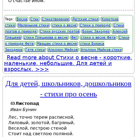
О счастье ином.
Tags:
Весна
Стих
Стихотворение
Детские стихи
Короткие
стихи
Маленькие стихи
стихи о весне
Стихи о природе
Стихи
поэтов о природе
Стихи русских поэтов
Борис Заходер
Алексей
Плещеев
стихи Плещеева о весне
Фет
стихи о весне Фета
Стихи
о природе Фета
Маршак стихи о весне
стихи Бориса
Заходера
Гете стихи
Аполлон Майков
Аполлон Майков стихи
Read more
about Стихи о весне - короткие,
маленькие, небольшие. Для детей и
взрослых.
Для детей, школьников, дошкольников
- стихи про осень
Листопад
Иван Бунин
Лес, точно терем расписной,
Лиловый, золотой, багряный,
Веселой, пестрою стеной
Стоит над светлою поляной.