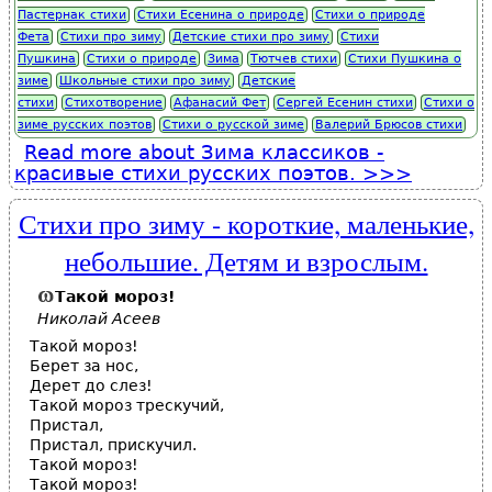
Пастернак стихи
Стихи Есенина о природе
Стихи о природе
Фета
Стихи про зиму
Детские стихи про зиму
Стихи
Пушкина
Стихи о природе
Зима
Тютчев стихи
Стихи Пушкина о
зиме
Школьные стихи про зиму
Детские
стихи
Стихотворение
Афанасий Фет
Сергей Есенин стихи
Стихи о
зиме русских поэтов
Стихи о русской зиме
Валерий Брюсов стихи
Read more
about Зима классиков -
красивые стихи русских поэтов.
Стихи про зиму - короткие, маленькие,
небольшие. Детям и взрослым.
Такой мороз!
Николай Асеев
Такой мороз!
Берет за нос,
Дерет до слез!
Такой мороз трескучий,
Пристал,
Пристал, прискучил.
Такой мороз!
Такой мороз!