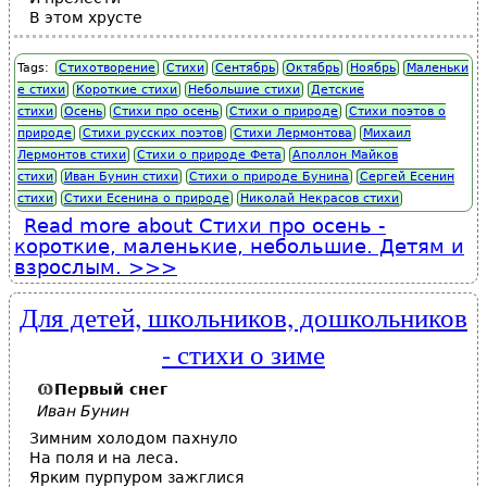
В этом хрусте
Tags:
Стихотворение
Стихи
Сентябрь
Октябрь
Ноябрь
Маленьки
е стихи
Короткие стихи
Небольшие стихи
Детские
стихи
Осень
Стихи про осень
Стихи о природе
Стихи поэтов о
природе
Стихи русских поэтов
Стихи Лермонтова
Михаил
Лермонтов стихи
Стихи о природе Фета
Аполлон Майков
стихи
Иван Бунин стихи
Стихи о природе Бунина
Сергей Есенин
стихи
Стихи Есенина о природе
Николай Некрасов стихи
Read more
about Стихи про осень -
короткие, маленькие, небольшие. Детям и
взрослым.
Для детей, школьников, дошкольников
- стихи о зиме
Первый снег
Иван Бунин
Зимним холодом пахнуло
На поля и на леса.
Ярким пурпуром зажглися