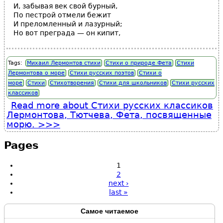
И, забывая век свой бурный,
По пестрой отмели бежит
И преломленный и лазурный;
Но вот преграда — он кипит,
Tags:
Михаил Лермонтов стихи
Стихи о природе Фета
Стихи
Лермонтова о море
Стихи русских поэтов
Стихи о
море
Стихи
Стихотворения
Стихи для школьников
Стихи русских
классиков
Read more
about Стихи русских классиков
Лермонтова, Тютчева, Фета, посвященные
морю.
Pages
1
2
next ›
last »
Самое читаемое