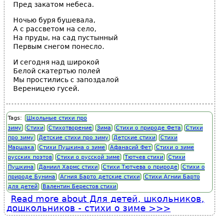
Пред закатом небеса.
Ночью буря бушевала,
А с рассветом на село,
На пруды, на сад пустынный
Первым снегом понесло.
И сегодня над широкой
Белой скатертью полей
Мы простились с запоздалой
Вереницею гусей.
Tags:
Школьные стихи про
зиму
Стихи
Стихотворение
Зима
Стихи о природе Фета
Стихи
про зиму
Детские стихи про зиму
Детские стихи
Стихи
Маршака
Стихи Пушкина о зиме
Афанасий Фет
Стихи о зиме
русских поэтов
Стихи о русской зиме
Тютчев стихи
Стихи
Пушкина
Даниил Хармс стихи
Стихи Тютчева о природе
Стихи о
природе Бунина
Агния Барто детские стихи
Стихи Агнии Барто
для детей
Валентин Берестов стихи
Read more
about Для детей, школьников,
дошкольников - стихи о зиме