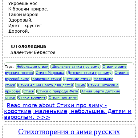
Укроешь нос –
К бровям прирос.
Такой мороз!
Здоровый,
Идет – хрустит
Дорогой.
Гололедица
Валентин Берестов
Tags:
Небольшие стихи
Школьные стихи про зиму
Стихи о зиме
русских поэтов
Стихи Маршака
Детские стихи про зиму
Стихи о
русской зиме
Короткие стихи
Детские стихи
Маленькие
стихи
Стихи Агнии Барто для детей
Зима
Стихи Тютчева о
природе
Стихи
Стихи о природе Фета
Агния Барто детские
стихи
Стихотворение
Стихи про зиму
Read more
about Стихи про зиму -
короткие, маленькие, небольшие. Детям и
взрослым.
Стихотворения о зиме русских