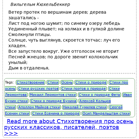
Вильгельм Кюхельбеккер
Ветер протек по вершинам дерев; дерева
зашатались -
Лист под ногою шумит; по синему озеру лебедь
Уединенный плывет; на холмах и в гулкой долине
Смолкнули птицы.
Солнце, чуть выглянув, скроется тотчас: луч его
хладен.
Все запустело вокруг. Уже отголосок не вторит
Песней жнецов; по дороге звенит колокольчик
унылый;
Дым в отдаленья.
Tags:
Стихотворение
Стихи
Осень
Стихи о природе
Стихи про
осень
Стихи русских поэтов
Стихи поэтов о природе
Стихи
Лермонтова
Михаил Лермонтов стихи
Стихи о природе Фета
Иван
Бунин стихи
Стихи о природе Бунина
Алексей Кольцов
стихи
Аполлон Майков стихи
Николай Гумилев стихи
Сергей
Есенин стихи
Стихи Есенина о природе
Осип Мандельштам стихи
Read more
about Стихотворения про осень
русских классиков, писателей, поэтов