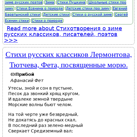
зиме русских поэтов
Зима
Стихи Пушкина
Школьные стихи про
зиму
Стихи Есенина о природе
Детские стихи про зиму
Евгений
Баратынский стихи
Детские стихи
Стихи о русской зиме
Сергей
Есенин стихи
Стихи о природе
Read more
about Стихотворения о зиме
русских классиков, писателей, поэтов
Стихи русских классиков Лермонтова,
Тютчева, Фета, посвященные морю.
Прибой
Афанасий Фет
Утесы, зной и сон в пустыне,
Песок да звонкий хрящ кругом,
И вдалеке земной твердыне
Морские волны бьют челом.
На той черте уже безвредный,
Не докатясь до красных скал,
В последний раз зелено-медный
Сверкает Средиземный вал;