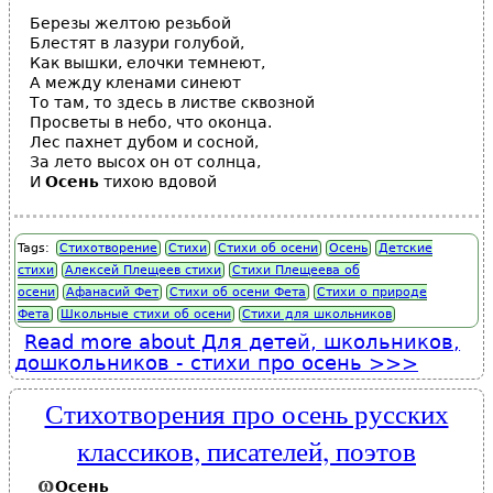
Березы желтою резьбой
Блестят в лазури голубой,
Как вышки, елочки темнеют,
А между кленами синеют
То там, то здесь в листве сквозной
Просветы в небо, что оконца.
Лес пахнет дубом и сосной,
За лето высох он от солнца,
И
Осень
тихою вдовой
Tags:
Стихотворение
Стихи
Стихи об осени
Осень
Детские
стихи
Алексей Плещеев стихи
Стихи Плещеева об
осени
Афанасий Фет
Стихи об осени Фета
Стихи о природе
Фета
Школьные стихи об осени
Стихи для школьников
Read more
about Для детей, школьников,
дошкольников - стихи про осень
Стихотворения про осень русских
классиков, писателей, поэтов
Осень