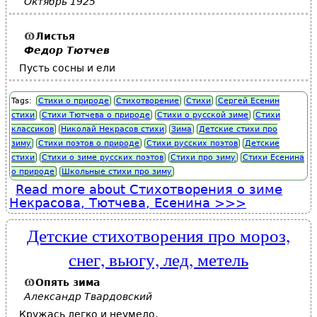
Октябрь 1925
Листья
Федор Тютчев
Пусть сосны и ели
Tags:
Стихи о природе
Стихотворение
Стихи
Сергей Есенин
стихи
Стихи Тютчева о природе
Стихи о русской зиме
Стихи
классиков
Николай Некрасов стихи
Зима
Детские стихи про
зиму
Стихи поэтов о природе
Стихи русских поэтов
Детские
стихи
Стихи о зиме русских поэтов
Стихи про зиму
Стихи Есенина
о природе
Школьные стихи про зиму
Read more
about Стихотворения о зиме
Некрасова, Тютчева, Есенина
Детские стихотворения про мороз,
снег, вьюгу, лед, метель
Опять зима
Александр Твардовский
Кружась легко и неумело,