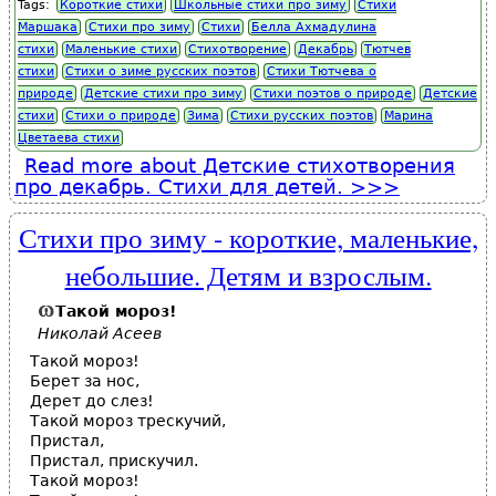
Tags:
Короткие стихи
Школьные стихи про зиму
Стихи
Маршака
Стихи про зиму
Стихи
Белла Ахмадулина
стихи
Маленькие стихи
Стихотворение
Декабрь
Тютчев
стихи
Стихи о зиме русских поэтов
Стихи Тютчева о
природе
Детские стихи про зиму
Стихи поэтов о природе
Детские
стихи
Стихи о природе
Зима
Стихи русских поэтов
Марина
Цветаева стихи
Read more
about Детские стихотворения
про декабрь. Стихи для детей.
Стихи про зиму - короткие, маленькие,
небольшие. Детям и взрослым.
Такой мороз!
Николай Асеев
Такой мороз!
Берет за нос,
Дерет до слез!
Такой мороз трескучий,
Пристал,
Пристал, прискучил.
Такой мороз!