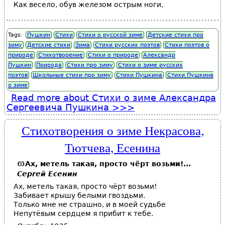
Как весело, обув железом острым ноги,
Tags:
Пушкин
Стихи
Стихи о русской зиме
Детские стихи про
зиму
Детские стихи
Зима
Стихи русских поэтов
Стихи поэтов о
природе
Стихотворение
Стихи о природе
Александр
Пушкин
Природа
Стихи про зиму
Стихи о зиме русских
поэтов
Школьные стихи про зиму
Стихи Пушкина
Стихи Пушкина
о зиме
Read more
about Стихи о зиме Александра
Сергеевича Пушкина
Стихотворения о зиме Некрасова,
Тютчева, Есенина
Ах, метель такая, просто чёрт возьми!...
Сергей Есенин
Ах, метель такая, просто чёрт возьми!
Забивает крышу белыми гвоздьми.
Только мне не страшно, и в моей судьбе
Непутёвым сердцем я прибит к тебе.