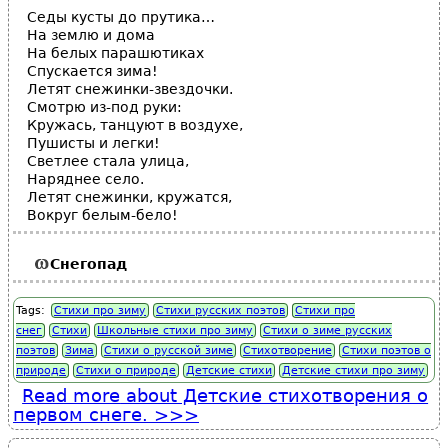
Седы кусты до прутика…
На землю и дома
На белых парашютиках
Спускается зима!
Летят снежинки-звездочки.
Смотрю из-под руки:
Кружась, танцуют в воздухе,
Пушисты и легки!
Светлее стала улица,
Наряднее село.
Летят снежинки, кружатся,
Вокруг белым-бело!
Снегопад
Tags:
Стихи про зиму
Стихи русских поэтов
Стихи про
снег
Стихи
Школьные стихи про зиму
Стихи о зиме русских
поэтов
Зима
Стихи о русской зиме
Стихотворение
Стихи поэтов о
природе
Стихи о природе
Детские стихи
Детские стихи про зиму
Read more
about Детские стихотворения о
первом снеге.