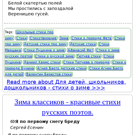
Белой скатертью полей
Мы простились с запоздалой
Вереницею гусей.
Tags:
Школьные стихи про
зиму
Стихи
Стихотворение
Зима
Стихи о природе Фета
Стихи
про зиму
Детские стихи про зиму
Детские стихи
Стихи
Маршака
Стихи Пушкина о зиме
Афанасий Фет
Стихи о зиме
русских поэтов
Стихи о русской зиме
Тютчев стихи
Стихи
Пушкина
Даниил Хармс стихи
Стихи Тютчева о природе
Стихи о
природе Бунина
Агния Барто детские стихи
Стихи Агнии Барто
для детей
Валентин Берестов стихи
Read more
about Для детей, школьников,
дошкольников - стихи о зиме
Зима классиков - красивые стихи
русских поэтов.
Я по первому
снегу
бреду
Сергей Есенин