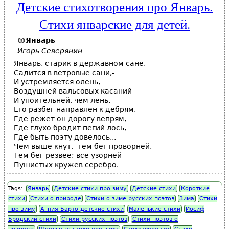
Детские стихотворения про Январь.
Стихи январские для детей.
Январь
Игорь Северянин
Январь, старик в державном сане,
Садится в ветровые сани,-
И устремляется олень,
Воздушней вальсовых касаний
И упоительней, чем лень.
Его разбег направлен к дебрям,
Где режет он дорогу вепрям,
Где глухо бродит пегий лось,
Где быть поэту довелось...
Чем выше кнут,- тем бег проворней,
Тем бег резвее; все узорней
Пушистых кружев серебро.
Tags:
Январь
Детские стихи про зиму
Детские стихи
Короткие
стихи
Стихи о природе
Стихи о зиме русских поэтов
Зима
Стихи
про зиму
Агния Барто детские стихи
Маленькие стихи
Иосиф
Бродский стихи
Стихи русских поэтов
Стихи поэтов о