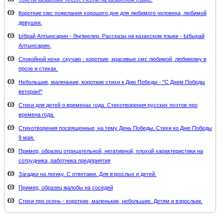
Короткие смс пожелания хорошего дня для любимого человека, любимой
девушки.
Ыбрай Алтынсарин - Әңгімелер. Рассказы на казахском языке - Ыбырай
Алтынсарин.
Спокойной ночи, скучаю - короткие, красивые смс любимой, любимому в
прозе и стихах.
Небольшие, маленькие, короткие стихи к Дню Победы - "С Днем Победы
ветеран!"
Стихи для детей о временах года. Стихотворения русских поэтов про
времена года.
Стихотворения посвященные, на тему День Победы. Стихи ко Дню Победы
9 мая.
Пример, образец отрицательной, негативной, плохой характеристики на
сотрудника, работника предприятия
Загадки на логику. С ответами. Для взрослых и детей.
Пример, образец жалобы на соседей
Стихи про осень - короткие, маленькие, небольшие. Детям и взрослым.