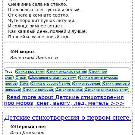
Снежинка села на стекло.
Шел ночью снег густой и белый -
От снега в комнате светло.
Чуть порошит пушок летучий,
И солнце зимнее встает.
Как каждый день, полней и лучше,
Полней и лучше новый год…
В
мороз
Валентина Ланцетти
Tags:
Стихи про зиму
Стихи русских поэтов
Стихи про
снег
Стихи
Школьные стихи про зиму
Стихи о зиме русских
поэтов
Зима
Стихи о русской зиме
Стихотворение
Стихи поэтов о
природе
Стихи о природе
Детские стихи
Детские стихи про зиму
Read more
about Детские стихотворения
про мороз, снег, вьюгу, лед, метель
Детские стихотворения о первом снеге.
Первый снег
Иван Демьянов