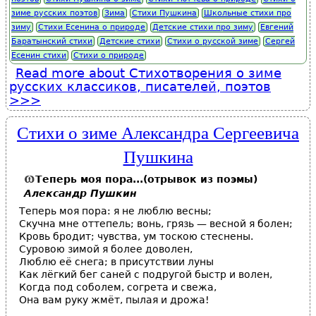
зиме русских поэтов
Зима
Стихи Пушкина
Школьные стихи про
зиму
Стихи Есенина о природе
Детские стихи про зиму
Евгений
Баратынский стихи
Детские стихи
Стихи о русской зиме
Сергей
Есенин стихи
Стихи о природе
Read more
about Стихотворения о зиме
русских классиков, писателей, поэтов
Стихи о зиме Александра Сергеевича
Пушкина
Теперь моя пора...(отрывок из поэмы)
Александр Пушкин
Теперь моя пора: я не люблю весны;
Скучна мне оттепель; вонь, грязь — весной я болен;
Кровь бродит; чувства, ум тоскою стеснены.
Суровою зимой я более доволен,
Люблю её снега; в присутствии луны
Как лёгкий бег саней с подругой быстр и волен,
Когда под соболем, согрета и свежа,
Она вам руку жмёт, пылая и дрожа!