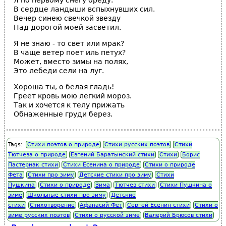
Я по первому снегу бреду.
В сердце ландыши вспыхнувших сил.
Вечер синею свечкой звезду
Над дорогой моей засветил.
Я не знаю - то свет или мрак?
В чаще ветер поет иль петух?
Может, вместо зимы на полях,
Это лебеди сели на луг.
Хороша ты, о белая гладь!
Греет кровь мою легкий мороз.
Так и хочется к телу прижать
Обнаженные груди берез.
Tags:
Стихи поэтов о природе
Стихи русских поэтов
Стихи
Тютчева о природе
Евгений Баратынский стихи
Стихи
Борис
Пастернак стихи
Стихи Есенина о природе
Стихи о природе
Фета
Стихи про зиму
Детские стихи про зиму
Стихи
Пушкина
Стихи о природе
Зима
Тютчев стихи
Стихи Пушкина о
зиме
Школьные стихи про зиму
Детские
стихи
Стихотворение
Афанасий Фет
Сергей Есенин стихи
Стихи о
зиме русских поэтов
Стихи о русской зиме
Валерий Брюсов стихи