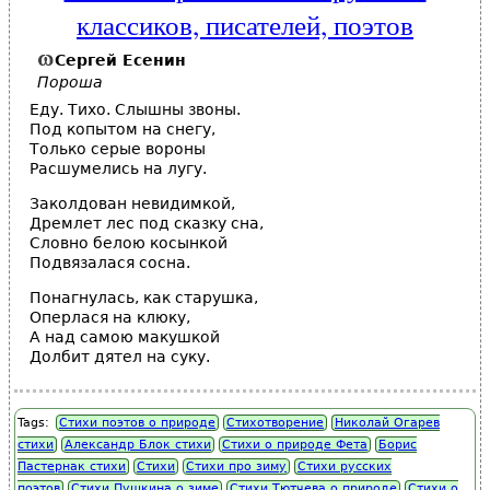
классиков, писателей, поэтов
Сергей Есенин
Пороша
Еду. Тихо. Слышны звоны.
Под копытом на снегу,
Только серые вороны
Расшумелись на лугу.
Заколдован невидимкой,
Дремлет лес под сказку сна,
Словно белою косынкой
Подвязалася сосна.
Понагнулась, как старушка,
Оперлася на клюку,
А над самою макушкой
Долбит дятел на суку.
Tags:
Стихи поэтов о природе
Стихотворение
Николай Огарев
стихи
Александр Блок стихи
Стихи о природе Фета
Борис
Пастернак стихи
Стихи
Стихи про зиму
Стихи русских
поэтов
Стихи Пушкина о зиме
Стихи Тютчева о природе
Стихи о