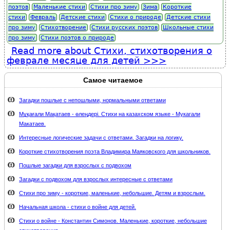
поэтов
Маленькие стихи
Стихи про зиму
Зима
Короткие
стихи
Февраль
Детские стихи
Стихи о природе
Детские стихи
про зиму
Стихотворение
Стихи русских поэтов
Школьные стихи
про зиму
Стихи поэтов о природе
Read more
about Стихи, стихотворения о
феврале месяце для детей
Самое читаемое
Загадки пошлые с непошлыми, нормальными ответами
Мұқағали Мақатаев - өлеңдері. Стихи на казахском языке - Мукагали
Макатаев.
Интересные логические задачи с ответами. Загадки на логику.
Короткие стихотворения поэта Владимира Маяковского для школьников.
Пошлые загадки для взрослых с подвохом
Загадки с подвохом для взрослых интересные с ответами
Стихи про зиму - короткие, маленькие, небольшие. Детям и взрослым.
Начальная школа - стихи о войне для детей.
Стихи о войне - Константин Симонов. Маленькие, короткие, небольшие