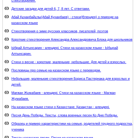
стихотворения.
Детские загадки для детей 6, 7, 8 лет. С ответами.
Абай Құнанбайұлы(Абай Кунанбаев) - стихи(Өлеңдер) о природе на
казахском языке
Стихотворения о зиме русских классиков, писателей, поэтов
Короткие стихотворения Александра Александровича Блока для школьников
Ыбрай Алтынсарин - өлеңдері. Стихи на казахском языке - Ыбырай
Алтынсарин.
Стихи о весне - короткие, маленькие, небольшие. Для детей и взрослых.
Пословицы про семью на казахском языке с переводом.
Небольшие, маленькие стихотворения Бориса Пастернака для взрослых и
детей.
Мағжан Жұмабаев - өлеңдері. Стихи на казахском языке - Магжан
Жумабаев.
На казахском языке стихи о Казахстане. Қазақстан - өлеңдері.
Песня День Победы. Тексты, слова военных песен Ко Дню Победы.
Образец и пример характеристики на семью, родителей трудного подростка,
ученика
Тексты казахских песен. Песни на казахском языке.