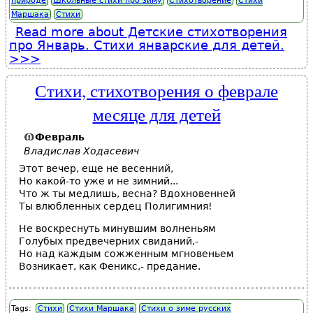
природе
Школьные стихи про зиму
Стихотворение
Стихи
Маршака
Стихи
Read more
about Детские стихотворения
про Январь. Стихи январские для детей.
Стихи, стихотворения о феврале
месяце для детей
Февраль
Владислав Ходасевич
Этот вечер, еще не весенний,
Но какой-то уже и не зимний...
Что ж ты медлишь, весна? Вдохновенней
Ты влюбленных сердец Полигимния!
Не воскреснуть минувшим волненьям
Голубых предвечерних свиданий,-
Но над каждым сожженным мгновеньем
Возникает, как Феникс,- предание.
Tags:
Стихи
Стихи Маршака
Стихи о зиме русских