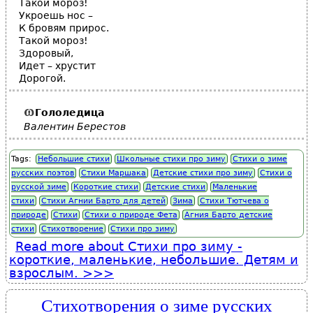
Такой мороз!
Укроешь нос –
К бровям прирос.
Такой мороз!
Здоровый,
Идет – хрустит
Дорогой.
Гололедица
Валентин Берестов
Tags:
Небольшие стихи
Школьные стихи про зиму
Стихи о зиме
русских поэтов
Стихи Маршака
Детские стихи про зиму
Стихи о
русской зиме
Короткие стихи
Детские стихи
Маленькие
стихи
Стихи Агнии Барто для детей
Зима
Стихи Тютчева о
природе
Стихи
Стихи о природе Фета
Агния Барто детские
стихи
Стихотворение
Стихи про зиму
Read more
about Стихи про зиму -
короткие, маленькие, небольшие. Детям и
взрослым.
Стихотворения о зиме русских