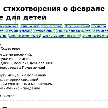
, стихотворения о феврале
е для детей
ихи Маршака
Стихи о зиме русских поэтов
Маленькие стихи
Стихи про
откие стихи
Февраль
Детские стихи
Стихи о природе
Детские стихи п
ение
Стихи русских поэтов
Школьные стихи про зиму
Стихи поэтов о п
ь
 Ходасевич
 еще не весенний,
 уже и не зимний...
едлишь, весна? Вдохновенней
ных сердец Полигимния!
нуть минувшим волненьям
едвечерних свиданий,-
ждым сожженным мгновеньем
как Феникс,- предание.
913 года
аля