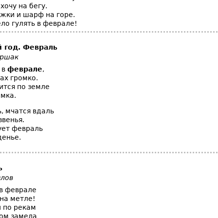
охочу на бегу.
ежки и шарф на горе.
ло гулять в феврале!
 год.
Февраль
аршак
 в
феврале
,
ах громко.
ится по земле
емка.
, мчатся вдаль
звенья.
ует февраль
енье.
ь
злов
 в феврале
 на метле!
и по рекам
ом замела