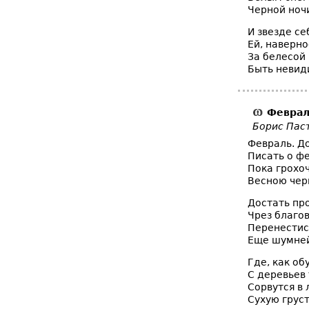
Черной ноч
И звезде себ
Ей, наверно
За белесой
Быть невид
Феврал
Борис Пас
Февраль. До
Писать о ф
Пока грохо
Весною чер
Достать про
Чрез благов
Перенестись
Еще шумней
Где, как об
С деревьев
Сорвутся в
Сухую груст