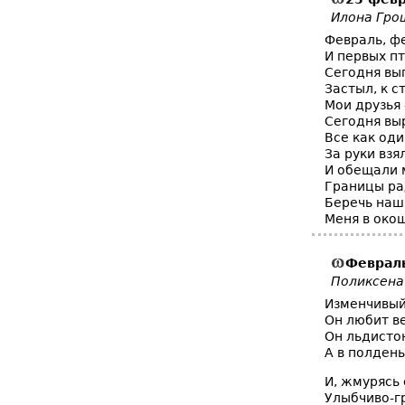
Илона Гро
Февраль, фе
И первых п
Сегодня выг
Застыл, к с
Мои друзья
Сегодня вы
Все как оди
За руки взя
И обещали 
Границы ра
Беречь наш 
Меня в око
Феврал
Поликсена
Изменчивый
Он любит ве
Он льдисто
А в полдень
И, жмурясь 
Улыбчиво-г