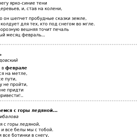
негу ярко-синие тени
еревьев, и, став на колени,
о он шепчет пробудные сказки земле,
колдует для тех, кто под снегом во мгле.
морозную вешняя точит печаль
ый месяц февраль...
ь
довский
, в
феврале
я на метле,
е пути,
у не пройти,
 не придти
привести!..
емся с горы ледяной...
гибалова
я с горы ледяной,
 и все белы мы с тобой.
 все ботинки в снегу,