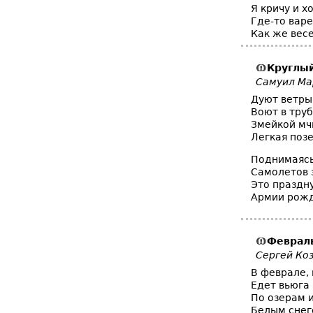
Я кричу и х
Где-то вар
Как же весе
Круглый
Самуил М
Дуют ветры
Воют в труб
Змейкой мч
Легкая поз
Поднимаясь
Самолетов 
Это праздн
Армии рожд
Феврал
Сергей Ко
В феврале,
Едет вьюга
По озерам 
Белым снег