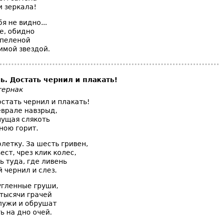
и зеркала!
я не видно...
е, обидно
 пеленой
имой звездой.
ь
. Достать чернил и плакать!
тернак
стать чернил и плакать!
еврале навзрыд,
чущая слякоть
ною горит.
летку. За шесть гривен,
ест, чрез клик колес,
 туда, где ливень
 чернил и слез.
угленные груши,
 тысячи грачей
 лужи и обрушат
ь на дно очей.