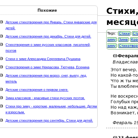
Стихи
Похожие
Карта сайта
webmaster@weaft.com
месяц
Детские стихотворения про Январь. Стихи январские для
детей.
держке стихи-классиков.ru
Tags:
Стихи
Ст
Детские стихотворения про декабрь. Стихи для детей.
зиму
Зима
Кор
Стихотворения о зиме русских классиков, писателей,
зиму
Стихотвор
поэтов
Феврал
Стихи о зиме Александра Сергеевича Пушкина
Владислав
Стихотворения о зиме Некрасова, Тютчева, Есенина
Этот вечер,
Но какой-то
Детские стихотворения про мороз, снег, вьюгу, лед,
Что ж ты м
метель
Ты влюблен
Детские стихотворения о первом снеге.
Не воскрес
Зима классиков - красивые стихи русских поэтов.
Голубых пр
Стихи про зиму - короткие, маленькие, небольшие. Детям
Но над ка
и взрослым.
Возникает, 
Детские стихотворения про сентябрь. Стихи для детей.
Февраль 1
23
февр