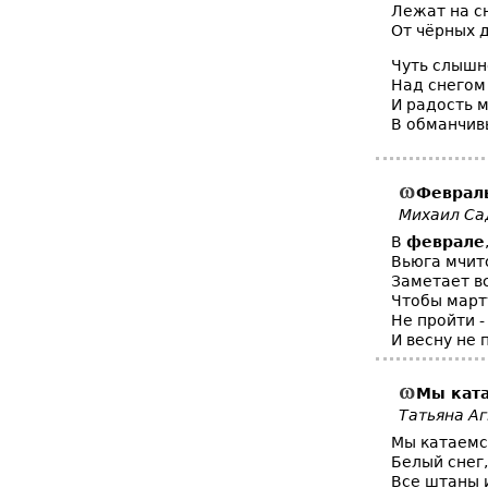
Лежат на с
От чёрных д
Чуть слышн
Над снегом 
И радость 
В обманчив
Феврал
Михаил Са
В
феврале
Вьюга мчитс
Заметает вс
Чтобы март
Не пройти -
И весну не 
Мы ката
Татьяна А
Мы катаемс
Белый снег,
Все штаны и