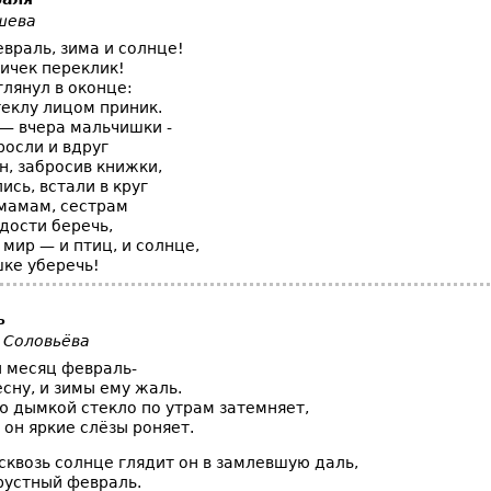
шева
враль, зима и солнце!
тичек переклик!
лянул в оконце:
теклу лицом приник.
 — вчера мальчишки -
росли и вдруг
н, забросив книжки,
лись, встали в круг
мамам, сестрам
дости беречь,
мир — и птиц, и солнце,
шке уберечь!
ь
 Соловьёва
 месяц февраль-
сну, и зимы ему жаль.
ю дымкой стекло по утрам затемняет,
 он яркие слёзы роняет.
сквозь солнце глядит он в замлевшую даль,
рустный февраль.