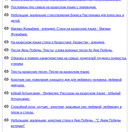
Пословицы про семью на казахском языке с переводом.
Небольшие, маленькие стихотворения Бориса Пастернака для взрослых и
детей.
Мағжан Жұмабаев - өлеңдері. Стихи на казахском языке - Магжан
Жумабаев.
На казахском языке стихи о Казахстане. Қазақстан - өлеңдері.
Песня День Победы. Тексты, слова военных песен Ко Дню Победы.
Образец и пример характеристики на семью, родителей трудного подростка,
ученика
Тексты казахских песен. Песни на казахском языке.
Короткие смс пожелания хорошего дня для любимого человека, любимой
девушки.
Ыбрай Алтынсарин - Әңгімелер. Рассказы на казахском языке - Ыбырай
Алтынсарин.
Спокойной ночи, скучаю - короткие, красивые смс любимой, любимому в
прозе и стихах.
Небольшие, маленькие, короткие стихи к Дню Победы - "С Днем Победы
ветеран!"