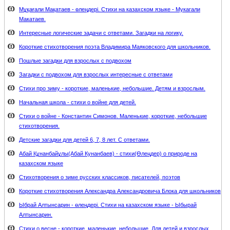
Мұқағали Мақатаев - өлеңдері. Стихи на казахском языке - Мукагали
Макатаев.
Интересные логические задачи с ответами. Загадки на логику.
Короткие стихотворения поэта Владимира Маяковского для школьников.
Пошлые загадки для взрослых с подвохом
Загадки с подвохом для взрослых интересные с ответами
Стихи про зиму - короткие, маленькие, небольшие. Детям и взрослым.
Начальная школа - стихи о войне для детей.
Стихи о войне - Константин Симонов. Маленькие, короткие, небольшие
стихотворения.
Детские загадки для детей 6, 7, 8 лет. С ответами.
Абай Құнанбайұлы(Абай Кунанбаев) - стихи(Өлеңдер) о природе на
казахском языке
Стихотворения о зиме русских классиков, писателей, поэтов
Короткие стихотворения Александра Александровича Блока для школьников
Ыбрай Алтынсарин - өлеңдері. Стихи на казахском языке - Ыбырай
Алтынсарин.
Стихи о весне - короткие, маленькие, небольшие. Для детей и взрослых.