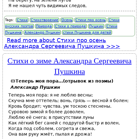
На берегу, на зелени лугов
Я не нашел чуть видимых следов,
Tags:
Стихи
Стихотворение
Осень
Стихи про осень
Стихи
русских поэтов
Природа
Стихи о природе
Пушкин
Стихи
Пушкина
Александр Пушкин
стихи Пушкина для детей
Read more
about Стихи про осень
Александра Сергеевича Пушкина
Стихи о зиме Александра Сергеевича
Пушкина
Теперь моя пора...(отрывок из поэмы)
Александр Пушкин
Теперь моя пора: я не люблю весны;
Скучна мне оттепель; вонь, грязь — весной я болен;
Кровь бродит; чувства, ум тоскою стеснены.
Суровою зимой я более доволен,
Люблю её снега; в присутствии луны
Как лёгкий бег саней с подругой быстр и волен,
Когда под соболем, согрета и свежа,
Она вам руку жмёт, пылая и дрожа!