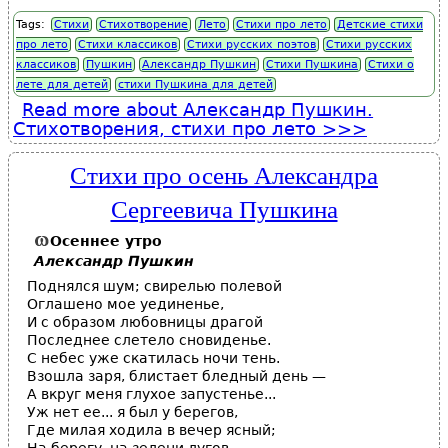
Tags:
Стихи
Стихотворение
Лето
Стихи про лето
Детские стихи
про лето
Стихи классиков
Стихи русских поэтов
Стихи русских
классиков
Пушкин
Александр Пушкин
Стихи Пушкина
Стихи о
лете для детей
стихи Пушкина для детей
Read more
about Александр Пушкин.
Стихотворения, стихи про лето
Стихи про осень Александра
Сергеевича Пушкина
Осеннее
утро
Александр Пушкин
Поднялся шум; свирелью полевой
Оглашено мое уединенье,
И с образом любовницы драгой
Последнее слетело сновиденье.
С небес уже скатилась ночи тень.
Взошла заря, блистает бледный день —
А вкруг меня глухое запустенье...
Уж нет ее... я был у берегов,
Где милая ходила в вечер ясный;