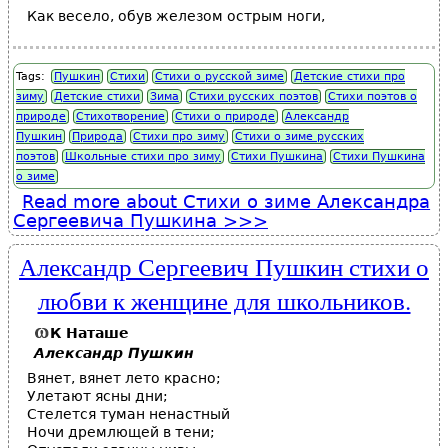
Как весело, обув железом острым ноги,
Tags:
Пушкин
Стихи
Стихи о русской зиме
Детские стихи про
зиму
Детские стихи
Зима
Стихи русских поэтов
Стихи поэтов о
природе
Стихотворение
Стихи о природе
Александр
Пушкин
Природа
Стихи про зиму
Стихи о зиме русских
поэтов
Школьные стихи про зиму
Стихи Пушкина
Стихи Пушкина
о зиме
Read more
about Стихи о зиме Александра
Сергеевича Пушкина
Александр Сергеевич Пушкин стихи о
любви к женщине для школьников.
К Наташе
Александр Пушкин
Вянет, вянет лето красно;
Улетают ясны дни;
Стелется туман ненастный
Ночи дремлющей в тени;