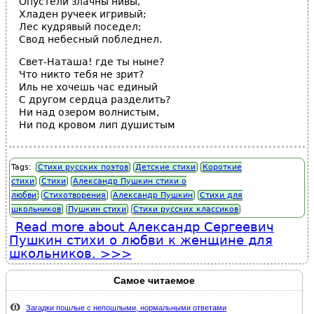
Опустели злачны нивы,
Хладен ручеек игривый;
Лес кудрявый поседел;
Свод небесный побледнел.
Свет-Наташа! где ты ныне?
Что никто тебя не зрит?
Иль не хочешь час единый
С другом сердца разделить?
Ни над озером волнистым,
Ни под кровом лип душистым
Tags:
Стихи русских поэтов
Детские стихи
Короткие
стихи
Стихи
Александр Пушкин стихи о
любви
Стихотворения
Александр Пушкин
Стихи для
школьников
Пушкин стихи
Стихи русских классиков
Read more
about Александр Сергеевич
Пушкин стихи о любви к женщине для
школьников.
Самое читаемое
Загадки пошлые с непошлыми, нормальными ответами