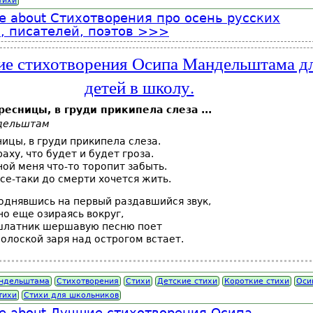
тихи
e
about Стихотворения про осень русских
, писателей, поэтов
е стихотворения Осипа Мандельштама д
детей в школу.
есницы, в груди прикипела слеза ...
дельштам
ицы, в груди прикипела слеза.
аху, что будет и будет гроза.
ной меня что-то торопит забыть.
все-таки до смерти хочется жить.
однявшись на первый раздавшийся звук,
но еще озираясь вокруг,
ушлатник шершавую песню поет
 полоской заря над острогом встает.
ндельштама
Стихотворения
Стихи
Детские стихи
Короткие стихи
Оси
тихи
Стихи для школьников
e
about Лучшие стихотворения Осипа