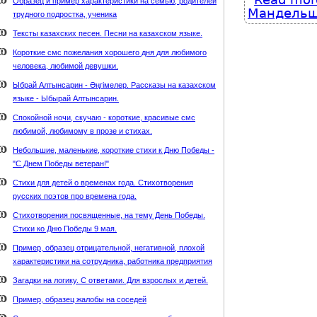
Образец и пример характеристики на семью, родителей
Мандельш
трудного подростка, ученика
Тексты казахских песен. Песни на казахском языке.
Короткие смс пожелания хорошего дня для любимого
человека, любимой девушки.
Ыбрай Алтынсарин - Әңгімелер. Рассказы на казахском
языке - Ыбырай Алтынсарин.
Спокойной ночи, скучаю - короткие, красивые смс
любимой, любимому в прозе и стихах.
Небольшие, маленькие, короткие стихи к Дню Победы -
"С Днем Победы ветеран!"
Стихи для детей о временах года. Стихотворения
русских поэтов про времена года.
Стихотворения посвященные, на тему День Победы.
Стихи ко Дню Победы 9 мая.
Пример, образец отрицательной, негативной, плохой
характеристики на сотрудника, работника предприятия
Загадки на логику. С ответами. Для взрослых и детей.
Пример, образец жалобы на соседей