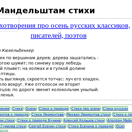
Мандельштам стихи
хотворения про осень русских классиков,
писателей, поэтов
м Кюхельбеккер
ек по вершинам дерев; дерева зашатались -
огою шумит; по синему озеру лебедь
 плывет; на холмах и в гулкой долине
 птицы.
ть выглянув, скроется тотчас: луч его хладен.
ело вокруг. Уже отголосок не вторит
цов; по дороге звенит колокольчик унылый;
ленья.
рение
Стихи
Осень
Стихи о природе
Стихи про осень
Стихи русских
оэтов о природе
Стихи Лермонтова
Михаил Лермонтов стихи
Стихи о п
ин стихи
Стихи о природе Бунина
Алексей Кольцов стихи
Аполлон Майк
 Гумилев стихи
Сергей Есенин стихи
Стихи Есенина о природе
Осип