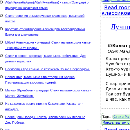
Мандельштам с
Абай Құнанбайұлы(Абай Кунанбаев) - стихи(Өлеңдер) о
Read mor
природе на казахском языке
классиков
Стихотворения о зиме русских классиков, писателей,
поэтов
Лучши
Короткие стихотворения Александра Александровича
Блока для школьников
Ыбрай Алтынсарин - өлеңдері. Стихи на казахском языке
Колют р
- Ыбырай Алтынсарин.
Осип Ман
Стихи о весне - короткие, маленькие, небольшие. Для
Колют ресн
детей и взрослых.
Чую без стр
Кто-то чуд
Пословицы про семью на казахском языке с переводом.
Душно,- и 
Небольшие, маленькие стихотворения Бориса
Пастернака для взрослых и детей.
С пар прип
Дико и сон
Мағжан Жұмабаев - өлеңдері. Стихи на казахском языке -
Так вот б
Магжан Жумабаев.
В час, как
На казахском языке стихи о Казахстане. Қазақстан -
өлеңдері.
Tags:
Стихи Ма
Песня День Победы. Тексты, слова военных песен Ко
Дню Победы.
Мандельштам с
Read mor