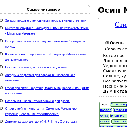
Осип 
Самое читаемое
Карта сайта
webmaster@weaft.com
Загадки пошлые с непошлыми, нормальными ответами
Сти
держке стихи-классиков.ru
Мұқағали Мақатаев - өлеңдері. Стихи на казахском языке
- Мукагали Макатаев.
Интересные логические задачи с ответами. Загадки на
Осень
логику.
Вильгель
Короткие стихотворения поэта Владимира Маяковского
Ветер прот
для школьников.
Лист под н
Уединенный
Пошлые загадки для взрослых с подвохом
Смолкнули
Загадки с подвохом для взрослых интересные с
Солнце, чу
ответами
Все запуст
Песней жне
Стихи про зиму - короткие, маленькие, небольшие. Детям
Дым в отда
и взрослым.
Начальная школа - стихи о войне для детей.
Tags:
Стихотво
Стихи о войне - Константин Симонов. Маленькие,
поэтов
Стихи п
короткие, небольшие стихотворения.
Фета
Иван Бун
стихи
Николай
Детские загадки для детей 6, 7, 8 лет. С ответами.