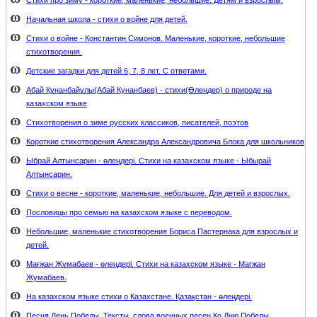
Стихи про зиму - короткие, маленькие, небольшие. Детям и взрослым.
Начальная школа - стихи о войне для детей.
Стихи о войне - Константин Симонов. Маленькие, короткие, небольшие
стихотворения.
Детские загадки для детей 6, 7, 8 лет. С ответами.
Абай Құнанбайұлы(Абай Кунанбаев) - стихи(Өлеңдер) о природе на
казахском языке
Стихотворения о зиме русских классиков, писателей, поэтов
Короткие стихотворения Александра Александровича Блока для школьников
Ыбрай Алтынсарин - өлеңдері. Стихи на казахском языке - Ыбырай
Алтынсарин.
Стихи о весне - короткие, маленькие, небольшие. Для детей и взрослых.
Пословицы про семью на казахском языке с переводом.
Небольшие, маленькие стихотворения Бориса Пастернака для взрослых и
детей.
Мағжан Жұмабаев - өлеңдері. Стихи на казахском языке - Магжан
Жумабаев.
На казахском языке стихи о Казахстане. Қазақстан - өлеңдері.
Песня День Победы. Тексты, слова военных песен Ко Дню Победы.