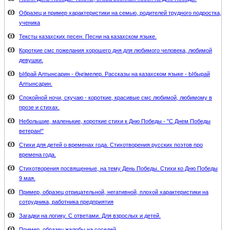
Образец и пример характеристики на семью, родителей трудного подростка,
ученика
Тексты казахских песен. Песни на казахском языке.
Короткие смс пожелания хорошего дня для любимого человека, любимой
девушки.
Ыбрай Алтынсарин - Әңгімелер. Рассказы на казахском языке - Ыбырай
Алтынсарин.
Спокойной ночи, скучаю - короткие, красивые смс любимой, любимому в
прозе и стихах.
Небольшие, маленькие, короткие стихи к Дню Победы - "С Днем Победы
ветеран!"
Стихи для детей о временах года. Стихотворения русских поэтов про
времена года.
Стихотворения посвященные, на тему День Победы. Стихи ко Дню Победы
9 мая.
Пример, образец отрицательной, негативной, плохой характеристики на
сотрудника, работника предприятия
Загадки на логику. С ответами. Для взрослых и детей.
Пример, образец жалобы на соседей