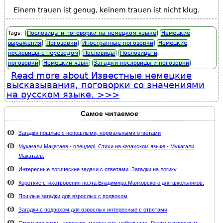
Einem trauen ist genug, keinem trauen ist nicht klug.
Tags:
Пословицы и поговорки на немецком языке
Немецкие
выражения
Поговорки
Иностранные поговорки
Немецкие
пословицы с переводом
Пословицы
Пословицы и
поговорки
Немецкий язык
Загадки пословицы и поговорки
Read more
about Известные немецкие
высказывания, поговорки со значениями
на русском языке.
Самое читаемое
Загадки пошлые с непошлыми, нормальными ответами
Мұқағали Мақатаев - өлеңдері. Стихи на казахском языке - Мукагали
Макатаев.
Интересные логические задачи с ответами. Загадки на логику.
Короткие стихотворения поэта Владимира Маяковского для школьников.
Пошлые загадки для взрослых с подвохом
Загадки с подвохом для взрослых интересные с ответами