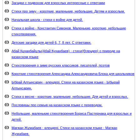
Загадки с подвохом для взрослых интересные с ответами
Стихи про зиму - короткие, маленькие, небольшие. Детям и взрослым.
Начальная школа - стихи о войне для детей.
Стихи о войне - Константин Симонов. Маленькие, короткие, небольшие
стихотворения.
Детские загадки для детей 6, 7, 8 лет. С ответами.
Абай Құнанбайұлы(Абай Кунанбаев) - стихи(Өлеңдер) о природе на
казахском языке
Стихотворения о зиме русских классиков, писателей, поэтов
Короткие стихотворения Александра Александровича Блока для школьников
Ыбрай Алтынсарин - өлеңдері. Стихи на казахском языке - Ыбырай
Алтынсарин.
Стихи о весне - короткие, маленькие, небольшие. Для детей и взрослых.
Пословицы про семью на казахском языке с переводом.
Небольшие, маленькие стихотворения Бориса Пастернака для взрослых и
детей.
Мағжан Жұмабаев - өлеңдері. Стихи на казахском языке - Магжан
Жумабаев.