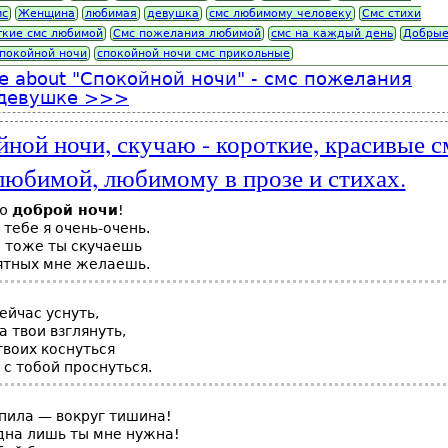
мс
Женщина
любимая
девушка
смс любимому человеку
Смс стихи
ткие смс любимой
Смс пожелания любимой
смс на каждый день
Добрые
спокойной ночи
спокойной ночи смс прикольные
e
about "Спокойной ночи" - смс пожелания
девушке
ной ночи, скучаю - короткие, красивые с
любимой, любимому в прозе и стихах.
аю
доброй ночи
!
 тебе я очень-очень.
о тоже ты скучаешь
ятных мне желаешь.
ейчас уснуть,
а твои взглянуть,
 твоих коснуться
 с тобой проснуться.
пила — вокруг тишина!
дна лишь ты мне нужна!