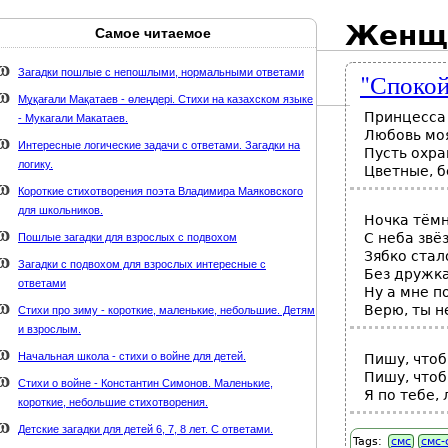
Женщ
Самое читаемое
Карта сайта
webmaster@weaft.com
Загадки пошлые с непошлыми, нормальными ответами
"Спокой
держке стихи-классиков.ru
Мұқағали Мақатаев - өлеңдері. Стихи на казахском языке
Принцесса
- Мукагали Макатаев.
Любовь мо
Интересные логические задачи с ответами. Загадки на
Пусть охра
логику.
Цветные, 
Короткие стихотворения поэта Владимира Маяковского
для школьников.
Ночка тёмн
С неба звёз
Пошлые загадки для взрослых с подвохом
Зябко стал
Загадки с подвохом для взрослых интересные с
Без дружка
ответами
Ну а мне п
Верю, ты н
Стихи про зиму - короткие, маленькие, небольшие. Детям
и взрослым.
Начальная школа - стихи о войне для детей.
Пишу, чтоб
Пишу, чтоб
Стихи о войне - Константин Симонов. Маленькие,
Я по тебе,
короткие, небольшие стихотворения.
Детские загадки для детей 6, 7, 8 лет. С ответами.
Tags:
смс
смс