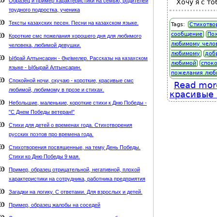
Образец и пример характеристики на семью, родителей
Хочу я с т
трудного подростка, ученика
Тексты казахских песен. Песни на казахском языке.
Tags:
Стихотво
сообщение
По
Короткие смс пожелания хорошего дня для любимого
любимому чело
человека, любимой девушки.
любимому
доб
Ыбрай Алтынсарин - Әңгімелер. Рассказы на казахском
любимой
спок
языке - Ыбырай Алтынсарин.
пожелания люб
Спокойной ночи, скучаю - короткие, красивые смс
Read mor
любимой, любимому в прозе и стихах.
красивые 
Небольшие, маленькие, короткие стихи к Дню Победы -
"С Днем Победы ветеран!"
Стихи для детей о временах года. Стихотворения
русских поэтов про времена года.
Стихотворения посвященные, на тему День Победы.
Стихи ко Дню Победы 9 мая.
Пример, образец отрицательной, негативной, плохой
характеристики на сотрудника, работника предприятия
Загадки на логику. С ответами. Для взрослых и детей.
Пример, образец жалобы на соседей