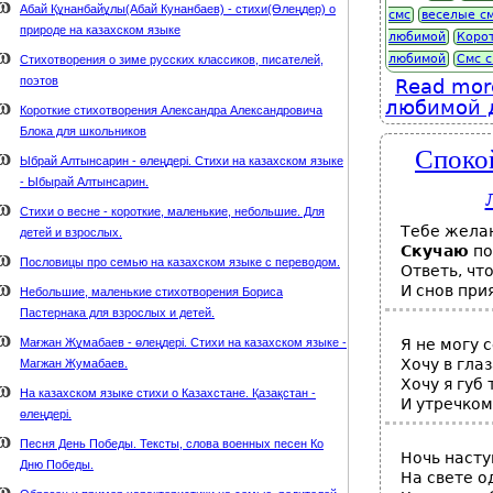
Абай Құнанбайұлы(Абай Кунанбаев) - стихи(Өлеңдер) о
смс
веселые с
природе на казахском языке
любимой
Коро
любимой
Смс 
Стихотворения о зиме русских классиков, писателей,
поэтов
Read mor
любимой 
Короткие стихотворения Александра Александровича
Блока для школьников
Спокой
Ыбрай Алтынсарин - өлеңдері. Стихи на казахском языке
- Ыбырай Алтынсарин.
Стихи о весне - короткие, маленькие, небольшие. Для
Тебе жел
детей и взрослых.
Скучаю
по
Пословицы про семью на казахском языке с переводом.
Ответь, чт
И снов при
Небольшие, маленькие стихотворения Бориса
Пастернака для взрослых и детей.
Мағжан Жұмабаев - өлеңдері. Стихи на казахском языке -
Я не могу с
Хочу в глаз
Магжан Жумабаев.
Хочу я губ
На казахском языке стихи о Казахстане. Қазақстан -
И утречком
өлеңдері.
Песня День Победы. Тексты, слова военных песен Ко
Ночь насту
Дню Победы.
На свете о