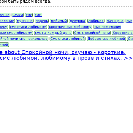
обой быть рядом всегда,
рение
Стихи
смс
смс-
желание
мужчина
парень
любимый
девушка
любимая
Женщина
смс
веку
смс стихи любимому
короткие смс любимому
смс пожелания
рые смс любимому
смс на каждый день
Смс спокойной ночи
Короткие с
ойной ночи смс прикольные
Смс стихи любимой
Добрые смс любимой
См
имой
e
about Спокойной ночи, скучаю - короткие,
смс любимой, любимому в прозе и стихах.