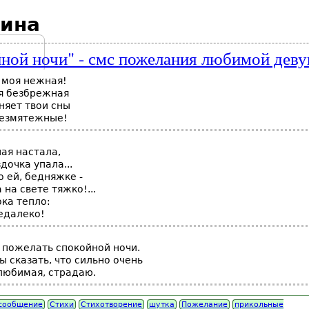
ина
ной ночи" - смс пожелания любимой дев
 моя нежная!
я безбрежная
няет твои сны
безмятежные!
ая настала,
дочка упала...
о ей, бедняжке -
 на свете тяжко!...
ока тепло:
едалеко!
 пожелать спокойной ночи.
ы сказать, что сильно очень
 любимая, страдаю.
-сообщение
Стихи
Стихотворение
шутка
Пожелание
прикольные