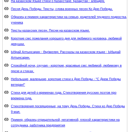
На казахском языке стихи о Казахстане. Қазақстан - өлеңдері.
Песня День Победы. Тексты, слова военных песен Ко Дню Победы.
Образец и пример характеристики на семью, родителей трудного подростка,
ученика
Тексты казахских песен. Песни на казахском языке.
Короткие смс пожелания хорошего дня для любимого человека, любимой
девушки.
Ыбрай Алтынсарин - Әңгімелер. Рассказы на казахском языке - Ыбырай
Алтынсарин.
Спокойной ночи, скучаю - короткие, красивые смс любимой, любимому в
прозе и стихах.
Небольшие, маленькие, короткие стихи к Дню Победы - "С Днем Победы
ветеран!"
Стихи для детей о временах года. Стихотворения русских поэтов про
времена года.
Стихотворения посвященные, на тему День Победы. Стихи ко Дню Победы
9 мая.
Пример, образец отрицательной, негативной, плохой характеристики на
сотрудника, работника предприятия