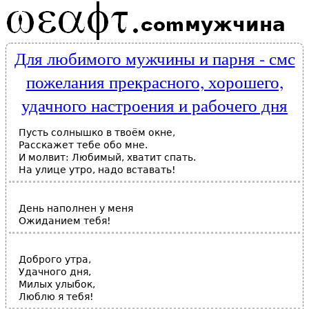
мужчина
Для любимого мужчины и парня - смс
пожелания прекрасного, хорошего,
удачного настроения и рабочего дня
Пусть солнышко в твоём окне,
Расскажет тебе обо мне.
И молвит: Любимый, хватит спать.
На улице утро, надо вставать!
День наполнен у меня
Ожиданием тебя!
Доброго утра,
Удачного дня,
Милых улыбок,
Люблю я тебя!