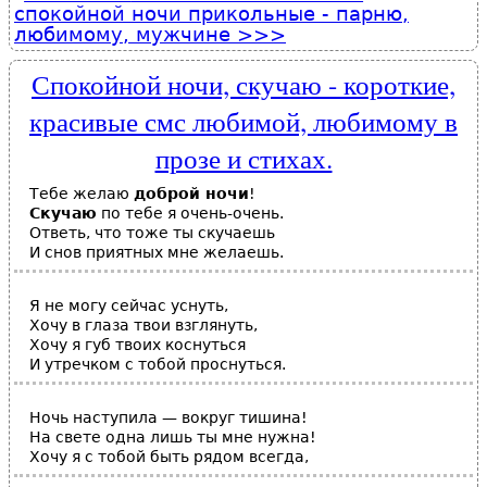
спокойной ночи прикольные - парню,
любимому, мужчине
Спокойной ночи, скучаю - короткие,
красивые смс любимой, любимому в
прозе и стихах.
Тебе желаю
доброй ночи
!
Скучаю
по тебе я очень-очень.
Ответь, что тоже ты скучаешь
И снов приятных мне желаешь.
Я не могу сейчас уснуть,
Хочу в глаза твои взглянуть,
Хочу я губ твоих коснуться
И утречком с тобой проснуться.
Ночь наступила — вокруг тишина!
На свете одна лишь ты мне нужна!
Хочу я с тобой быть рядом всегда,