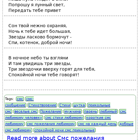
Попрошу я лунный свет,
Передать тебе привет
Сон твой нежно охраняя,
Ночь к тебе идет большая,
Звезды ласково бормочут -
Спи, котенок, доброй ночи!
В ночное небо ты взгляни
И там увидишь три звезды,
Три звездочки вверху горят для тебя,
Спокойной ночи тебе говорят!
Tags:
смс
смс-
сообщение
Стихотворение
Стихи
шутка
прикольные
смс
веселые смс
Пожелание
мужчина
парень
любимый
смс
любимому человеку
смс стихи любимому
короткие смс
любимому
смс пожелания любимому
смс на каждый день
добрые
смс любимому
спокойной ночи смс прикольные
Read more
about Смс пожелания