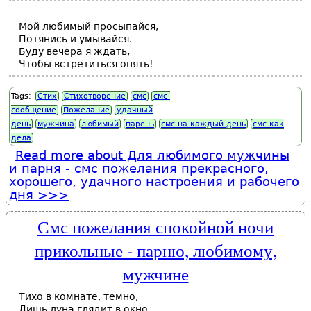
Мой любимый просыпайся,
Потянись и умывайся.
Буду вечера я ждать,
Чтобы встретиться опять!
Tags:
Стих
Стихотворение
смс
смс-
сообщение
Пожелание
удачный
день
мужчина
любимый
парень
смс на каждый день
смс как
дела
Read more
about Для любимого мужчины
и парня - смс пожелания прекрасного,
хорошего, удачного настроения и рабочего
дня
Смс пожелания спокойной ночи
прикольные - парню, любимому,
мужчине
Тихо в комнате, темно,
Лишь луна глядит в окно.