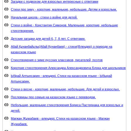
Загадки с подвохом для взрослых интересные с ответами
Стихи про зиму - короткие, маленькие, небольшие. Детям и взрослым.
Начальная школа - стихи о войне для детей.
Стихи о войне - Константин Симонов. Маленькие, короткие, небольшие
стихотворения.
Детские загадки для детей 6, 7, 8 лет. С ответами.
Абай Құнанбайұлы(Абай Кунанбаев) - стихи(Өлеңдер) о природе на
казахском языке
Стихотворения о зиме русских классиков, писателей, поэтов
Короткие стихотворения Александра Александровича Блока для школьников
Ыбрай Алтынсарин - өлеңдері. Стихи на казахском языке - Ыбырай
Алтынсарин.
Стихи о весне - короткие, маленькие, небольшие. Для детей и взрослых.
Пословицы про семью на казахском языке с переводом.
Небольшие, маленькие стихотворения Бориса Пастернака для взрослых и
детей.
Мағжан Жұмабаев - өлеңдері. Стихи на казахском языке - Магжан
Жумабаев.