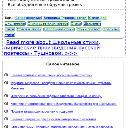
Всё обсудив и всё обдумав трезво,
Tags:
Стихотворение
Вероника Тушнова стихи
Стихи для
школьников
Стихи советских поэтов
Стихи
Школьные
стихи
Стихи о любви
Небольшие стихи
Стихи поэтесс
Красивые
стихи
Read more
about Школьные стихи,
лирические произведения русской
поэтессы - Тушновой.
Самое читаемое
Загадки пошлые с непошлыми, нормальными ответами
Мұқағали Мақатаев - өлеңдері. Стихи на казахском языке - Мукагали
Макатаев.
Интересные логические задачи с ответами. Загадки на логику.
Короткие стихотворения поэта Владимира Маяковского для школьников.
Пошлые загадки для взрослых с подвохом
Загадки с подвохом для взрослых интересные с ответами
Стихи про зиму - короткие, маленькие, небольшие. Детям и взрослым.