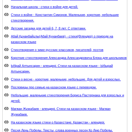
Начальная школа - стихи о войне для детей.
Стихи о войне - Константин Симонов. Маленькие, короткие, небольшие
стихотворения.
Детские загадки для детей 6, 7, 8 лет. С ответами.
Абай Құнанбайұлы(Абай Кунанбаев) - стихи(Өлеңдер) о природе на
казахском языке
Стихотворения о зиме русских классиков, писателей, поэтов
Короткие стихотворения Александра Александровича Блока для школьников
Ыбрай Алтынсарин - өлеңдері. Стихи на казахском языке - Ыбырай
Алтынсарин.
Стихи о весне - короткие, маленькие, небольшие. Для детей и взрослых.
Пословицы про семью на казахском языке с переводом.
Небольшие, маленькие стихотворения Бориса Пастернака для взрослых и
детей.
Мағжан Жұмабаев - өлеңдері. Стихи на казахском языке - Магжан
Жумабаев.
На казахском языке стихи о Казахстане. Қазақстан - өлеңдері.
Песня День Победы. Тексты, слова военных песен Ко Дню Победы.