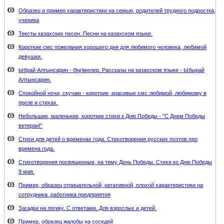
Образец и пример характеристики на семью, родителей трудного подростка,
ученика
Тексты казахских песен. Песни на казахском языке.
Короткие смс пожелания хорошего дня для любимого человека, любимой
девушки.
Ыбрай Алтынсарин - Әңгімелер. Рассказы на казахском языке - Ыбырай
Алтынсарин.
Спокойной ночи, скучаю - короткие, красивые смс любимой, любимому в
прозе и стихах.
Небольшие, маленькие, короткие стихи к Дню Победы - "С Днем Победы
ветеран!"
Стихи для детей о временах года. Стихотворения русских поэтов про
времена года.
Стихотворения посвященные, на тему День Победы. Стихи ко Дню Победы
9 мая.
Пример, образец отрицательной, негативной, плохой характеристики на
сотрудника, работника предприятия
Загадки на логику. С ответами. Для взрослых и детей.
Пример, образец жалобы на соседей