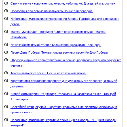
Стихи о весне - короткие, маленькие, небольшие. Для детей и взрослых.
Пословицы про семью на казахском языке с переводом.
Небольшие, маленькие стихотворения Бориса Пастернака для взрослых и
детей.
Мағжан Жұмабаев - өлеңдері. Стихи на казахском языке - Магжан
Жумабаев.
На казахском языке стихи о Казахстане. Қазақстан - өлеңдері.
Песня День Победы. Тексты, слова военных песен Ко Дню Победы.
Образец и пример характеристики на семью, родителей трудного подростка,
ученика
Тексты казахских песен. Песни на казахском языке.
Короткие смс пожелания хорошего дня для любимого человека, любимой
девушки.
Ыбрай Алтынсарин - Әңгімелер. Рассказы на казахском языке - Ыбырай
Алтынсарин.
Спокойной ночи, скучаю - короткие, красивые смс любимой, любимому в
прозе и стихах.
Небольшие, маленькие, короткие стихи к Дню Победы - "С Днем Победы
ветеран!"