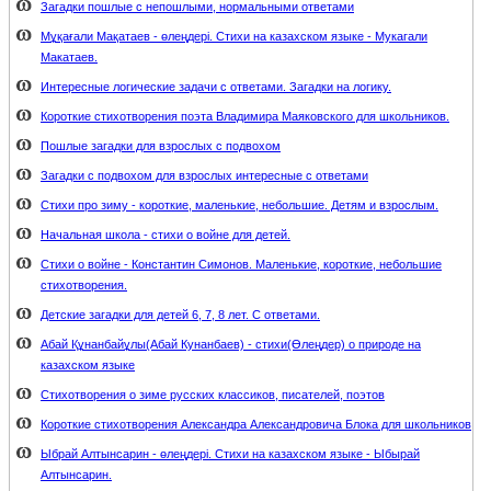
Загадки пошлые с непошлыми, нормальными ответами
Мұқағали Мақатаев - өлеңдері. Стихи на казахском языке - Мукагали
Макатаев.
Интересные логические задачи с ответами. Загадки на логику.
Короткие стихотворения поэта Владимира Маяковского для школьников.
Пошлые загадки для взрослых с подвохом
Загадки с подвохом для взрослых интересные с ответами
Стихи про зиму - короткие, маленькие, небольшие. Детям и взрослым.
Начальная школа - стихи о войне для детей.
Стихи о войне - Константин Симонов. Маленькие, короткие, небольшие
стихотворения.
Детские загадки для детей 6, 7, 8 лет. С ответами.
Абай Құнанбайұлы(Абай Кунанбаев) - стихи(Өлеңдер) о природе на
казахском языке
Стихотворения о зиме русских классиков, писателей, поэтов
Короткие стихотворения Александра Александровича Блока для школьников
Ыбрай Алтынсарин - өлеңдері. Стихи на казахском языке - Ыбырай
Алтынсарин.