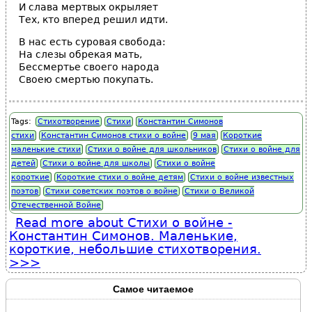
И слава мертвых окрыляет
Тех, кто вперед решил идти.
В нас есть суровая свобода:
На слезы обрекая мать,
Бессмертье своего народа
Своею смертью покупать.
Tags:
Стихотворение
Стихи
Константин Симонов
стихи
Константин Симонов стихи о войне
9 мая
Короткие
маленькие стихи
Стихи о войне для школьников
Стихи о войне для
детей
Стихи о войне для школы
Стихи о войне
короткие
Короткие стихи о войне детям
Стихи о войне известных
поэтов
Стихи советских поэтов о войне
Стихи о Великой
Отечественной Войне
Read more
about Стихи о войне -
Константин Симонов. Маленькие,
короткие, небольшие стихотворения.
Самое читаемое