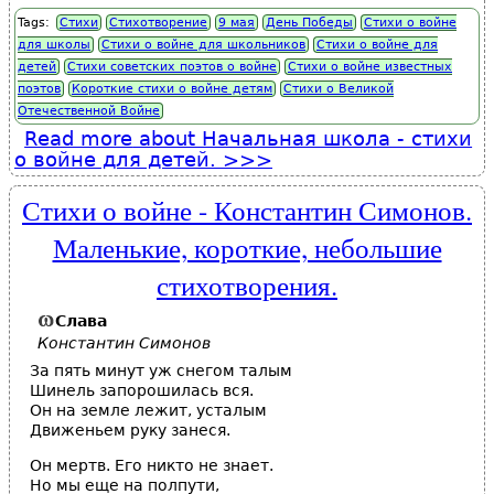
Tags:
Стихи
Стихотворение
9 мая
День Победы
Стихи о войне
для школы
Стихи о войне для школьников
Стихи о войне для
детей
Стихи советских поэтов о войне
Стихи о войне известных
поэтов
Короткие стихи о войне детям
Стихи о Великой
Отечественной Войне
Read more
about Начальная школа - стихи
о войне для детей.
Стихи о войне - Константин Симонов.
Маленькие, короткие, небольшие
стихотворения.
Слава
Константин Симонов
За пять минут уж снегом талым
Шинель запорошилась вся.
Он на земле лежит, усталым
Движеньем руку занеся.
Он мертв. Его никто не знает.
Но мы еще на полпути,