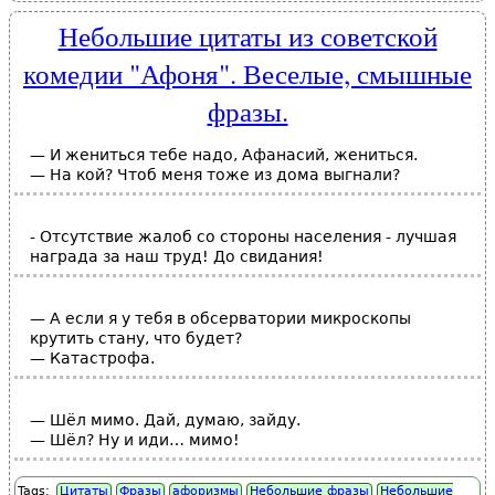
Небольшие цитаты из советской
комедии "Афоня". Веселые, смышные
фразы.
— И жениться тебе надо, Афанасий, жениться.
— На кой? Чтоб меня тоже из дома выгнали?
- Отсутствие жалоб со стороны населения - лучшая
награда за наш труд! До свидания!
— А если я у тебя в обсерватории микроскопы
крутить стану, что будет?
— Катастрофа.
— Шёл мимо. Дай, думаю, зайду.
— Шёл? Ну и иди… мимо!
Tags:
Цитаты
Фразы
афоризмы
Небольшие фразы
Небольшие