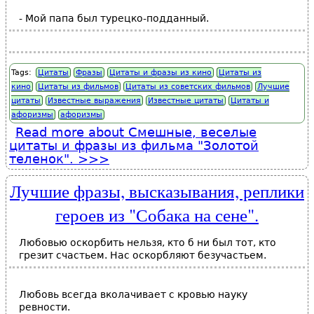
- Мой папа был турецко-подданный.
Tags:
Цитаты
Фразы
Цитаты и фразы из кино
Цитаты из
кино
Цитаты из фильмов
Цитаты из советских фильмов
Лучшие
цитаты
Известные выражения
Известные цитаты
Цитаты и
афоризмы
афоризмы
Read more
about Смешные, веселые
цитаты и фразы из фильма "Золотой
теленок".
Лучшие фразы, высказывания, реплики
героев из "Собака на сене".
Любовью оскорбить нельзя, кто б ни был тот, кто
грезит счастьем. Нас оскорбляют безучастьем.
Любовь всегда вколачивает с кровью науку
ревности.