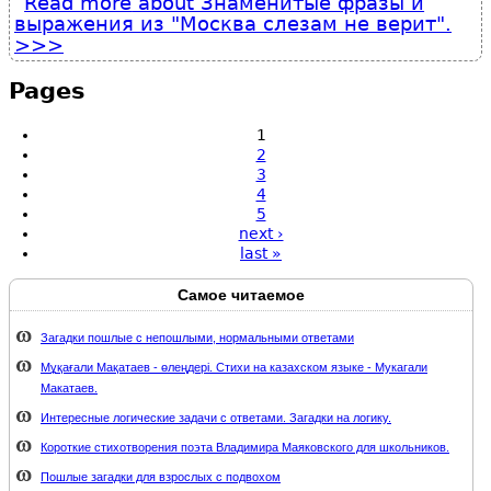
Read more
about Знаменитые фразы и
выражения из "Москва слезам не верит".
Pages
1
2
3
4
5
next ›
last »
Самое читаемое
Загадки пошлые с непошлыми, нормальными ответами
Мұқағали Мақатаев - өлеңдері. Стихи на казахском языке - Мукагали
Макатаев.
Интересные логические задачи с ответами. Загадки на логику.
Короткие стихотворения поэта Владимира Маяковского для школьников.
Пошлые загадки для взрослых с подвохом