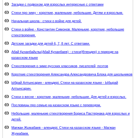
Загадки с подвохом для взрослых интересные с ответами
Стихи про зиму - короткие, маленькие, небольшие. Детям и взрослым.
Начальная школа - стихи о войне для детей.
Стихи о войне - Константин Симонов. Маленькие, короткие, небольшие
стихотворения.
Детские загадки для детей 6, 7, 8 лет. С ответами.
Абай Құнанбайұлы(Абай Кунанбаев) - стихи(Өлеңдер) о природе на
казахском языке
Стихотворения о зиме русских классиков, писателей, поэтов
Короткие стихотворения Александра Александровича Блока для школьников
Ыбрай Алтынсарин - өлеңдері. Стихи на казахском языке - Ыбырай
Алтынсарин.
Стихи о весне - короткие, маленькие, небольшие. Для детей и взрослых.
Пословицы про семью на казахском языке с переводом.
Небольшие, маленькие стихотворения Бориса Пастернака для взрослых и
детей.
Мағжан Жұмабаев - өлеңдері. Стихи на казахском языке - Магжан
Жумабаев.