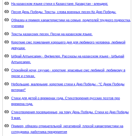
На казахском языке стихи о Казахстане. Қазақстан - өлеңдері.
Песня День Победы. Тексты, слова военных песен Ко Дню Победы.
Образец и пример характеристики на семью, родителей трудного подростка,
ученика
Тексты казахских песен. Песни на казахском языке.
Короткие смс пожелания хорошего дня для любимого человека, любимой
девушки.
Ыбрай Алтынсарин - Әңгімелер. Рассказы на казахском языке - Ыбырай
Алтынсарин.
Спокойной ночи, скучаю - короткие, красивые смс любимой, любимому в
прозе и стихах.
Небольшие, маленькие, короткие стихи к Дню Победы - "С Днем Победы
ветеран!"
Стихи для детей о временах года. Стихотворения русских поэтов про
времена года.
Стихотворения посвященные, на тему День Победы. Стихи ко Дню Победы
9 мая.
Пример, образец отрицательной, негативной, плохой характеристики на
сотрудника, работника предприятия