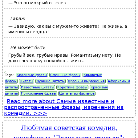
— Это он мокрый от слез.
Гараж
— Завидую, как вы с мужем-то живете! Не жизнь, а
именины сердца!
Не может быть
Грубый век, грубые нравы. Романтизьму нету. Не
дают человеку спокойно… жить.
Tags:
Красивые фразы
Смешные фразы
Крылатые
фразы
Цитаты
Лучшие цитаты
Фразы и выражения
Афоризмы и
цитаты
Известные цитаты
Короткие фразы
Красивые
цитаты
Прикольные фразы
Цитаты из фильмов
Read more
about Самые известные и
распространенные фразы, изречения из
комедий.
Любимая советская комедия,
кинофильм "Двенадцать стульев":