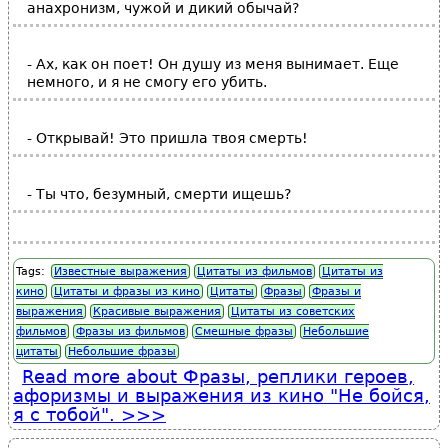
анахронизм, чужой и дикий обычай?
- Ах, как он поет! Он душу из меня вынимает. Еще
немного, и я не смогу его убить.
- Открывай! Это пришла твоя смерть!
- Ты что, безумный, смерти ищешь?
Tags:
Известные выражения
Цитаты из фильмов
Цитаты из
кино
Цитаты и фразы из кино
Цитаты
Фразы
Фразы и
выражения
Красивые выражения
Цитаты из советских
фильмов
Фразы из фильмов
Смешные фразы
Небольшие
цитаты
Небольшие фразы
Read more
about Фразы, реплики героев,
афоризмы и выражения из кино "Не бойся,
я с тобой".