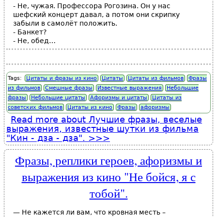
- Не, чужая. Профессора Рогозина. Он у нас
шефский концерт давал, а потом они скрипку
забыли в самолёт положить.
- Банкет?
- Не, обед…
Tags:
Цитаты и фразы из кино
Цитаты
Цитаты из фильмов
Фразы
из фильмов
Смешные фразы
Известные выражения
Небольшие
фразы
Небольшие цитаты
Афоризмы и цитаты
Цитаты из
советских фильмов
Цитаты из кино
Фразы
афоризмы
Read more
about Лучшие фразы, веселые
выражения, известные шутки из фильма
"Кин - дза - дза".
Фразы, реплики героев, афоризмы и
выражения из кино "Не бойся, я с
тобой".
— Не кажется ли вам, что кровная месть –