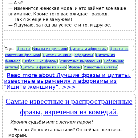
— А я?
— Изменится женская мода, и это займет все ваше
внимание. Кроме того вас ожидает развод.
— Так я ж еще не замужем!
— Я думаю, за год вы успеете и то, и другое.
Tags:
Цитаты
Фразы из фильмов
Цитаты и афоризмы
Цитаты из
советских фильмов
Цитаты из кино
афоризмы
Цитаты из
фильмов
Небольшие фразы
Известные выражения
Небольшие
цитаты
Цитаты и фразы из кино
Фразы
Известные цитаты
Read more
about Лучшие фразы и цитаты,
известные выражения и афоризмы из
"Ищите женщину".
Самые известные и распространенные
фразы, изречения из комедий.
Ирония судьбы или с легким паром!
— Это вы Ипполита окатили? Он сейчас шел весь
мокрый.