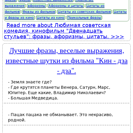
выражения
афоризмы
Афоризмы и цитаты
Цитаты из
фильмов
Фразы из фильмов
Цитаты из советских фильмов
Цитаты
и фразы из кино
Цитаты из кино
Прикольные фразы
Read more
about Любимая советская
комедия, кинофильм "Двенадцать
стульев": фразы, афоризмы, цитаты.
Лучшие фразы, веселые выражения,
известные шутки из фильма "Кин - дза
- дза".
- Земля знаете где?
- Где крутятся планеты Венера, Сатурн, Марс,
Юпитер. Еще какие, Владимир Николаевич?
- Большая Медведица.
- Пацак пацака не обманывает. Это некрасиво,
родной.