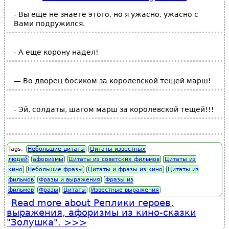
- Вы еще не знаете этого, но я ужасно, ужасно с
Вами подружился.
- А еще корону надел!
— Во дворец босиком за королевской тёщей марш!
- Эй, солдаты, шагом марш за королевской тещей!!!
Tags:
Небольшие цитаты
Цитаты известных
людей
афоризмы
Цитаты из советских фильмов
Цитаты из
кино
Небольшие фразы
Цитаты и фразы из кино
Цитаты из
фильмов
Фразы и выражения
Фразы из
фильмов
Фразы
Цитаты
Известные выражения
Read more
about Реплики героев,
выражения, афоризмы из кино-сказки
"Золушка".