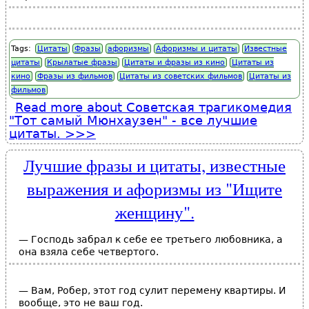
Tags:
Цитаты
Фразы
афоризмы
Афоризмы и цитаты
Известные
цитаты
Крылатые фразы
Цитаты и фразы из кино
Цитаты из
кино
Фразы из фильмов
Цитаты из советских фильмов
Цитаты из
фильмов
Read more
about Советская трагикомедия
"Тот самый Мюнхаузен" - все лучшие
цитаты.
Лучшие фразы и цитаты, известные
выражения и афоризмы из "Ищите
женщину".
— Господь забрал к себе ее третьего любовника, а
она взяла себе четвертого.
— Вам, Робер, этот год сулит перемену квартиры. И
вообще, это не ваш год.