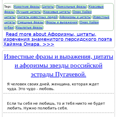
Tags:
Короткие фразы
Цитаты
Прикольные фразы
Красивые
фразы
Лучшие цитаты
Красивые цитаты
Омар Хайам
цитаты
Цитаты известных людей
Афоризмы и цитаты
Известные
цитаты
Смешные фразы
Фразы и выражения
Омар Хайам
рубаи
Крылатые фразы
Read more
about Афоризмы, цитаты,
изречения знаменитого персидского поэта
Хайяма Омара.
Известные фразы и выражения, цитаты
и афоризмы звезды российской
эстрады Пугачевой.
Я человек своих дней, женщина, которая ждет
чуда. Это чудо - любовь.
Если ты себя не любишь, то и тебя никто не будет
любить. Нужно полюбить себя.