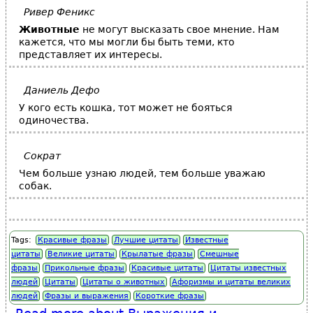
Ривер Феникс
Животные
не могут высказать свое мнение. Нам
кажется, что мы могли бы быть теми, кто
представляет их интересы.
Даниель Дефо
У кого есть кошка, тот может не бояться
одиночества.
Сократ
Чем больше узнаю людей, тем больше уважаю
собак.
Tags:
Красивые фразы
Лучшие цитаты
Известные
цитаты
Великие цитаты
Крылатые фразы
Смешные
фразы
Прикольные фразы
Красивые цитаты
Цитаты известных
людей
Цитаты
Цитаты о животных
Афоризмы и цитаты великих
людей
Фразы и выражения
Короткие фразы