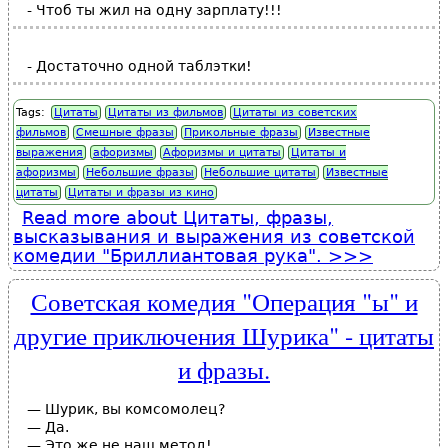
- Чтоб ты жил на одну зарплату!!!
- Достаточно одной таблэтки!
Tags:
Цитаты
Цитаты из фильмов
Цитаты из советских
фильмов
Смешные фразы
Прикольные фразы
Известные
выражения
афоризмы
Афоризмы и цитаты
Цитаты и
афоризмы
Небольшие фразы
Небольшие цитаты
Известные
цитаты
Цитаты и фразы из кино
Read more
about Цитаты, фразы,
высказывания и выражения из советской
комедии "Бриллиантовая рука".
Советская комедия "Операция "ы" и
другие приключения Шурика" - цитаты
и фразы.
— Шурик, вы комсомолец?
— Да.
— Это же не наш метод!