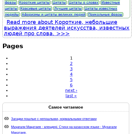
фразы
Короткие цитаты
Цитаты
Цитаты о словах
Известные
цитаты
Красивые цитаты
Лучшие цитаты
Цитаты известных
людейы
Афоризмы и цитаты великих людей
Прикольные фразы
Read more
about Короткие, небольшие
выражения деятелей искусства, известных
людей про слова.
Pages
1
2
3
4
5
6
next ›
last »
Самое читаемое
Загадки пошлые с непошлыми, нормальными ответами
Мұқағали Мақатаев - өлеңдері. Стихи на казахском языке - Мукагали
Макатаев.