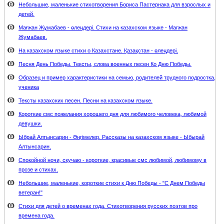
Небольшие, маленькие стихотворения Бориса Пастернака для взрослых и
детей.
Мағжан Жұмабаев - өлеңдері. Стихи на казахском языке - Магжан
Жумабаев.
На казахском языке стихи о Казахстане. Қазақстан - өлеңдері.
Песня День Победы. Тексты, слова военных песен Ко Дню Победы.
Образец и пример характеристики на семью, родителей трудного подростка,
ученика
Тексты казахских песен. Песни на казахском языке.
Короткие смс пожелания хорошего дня для любимого человека, любимой
девушки.
Ыбрай Алтынсарин - Әңгімелер. Рассказы на казахском языке - Ыбырай
Алтынсарин.
Спокойной ночи, скучаю - короткие, красивые смс любимой, любимому в
прозе и стихах.
Небольшие, маленькие, короткие стихи к Дню Победы - "С Днем Победы
ветеран!"
Стихи для детей о временах года. Стихотворения русских поэтов про
времена года.