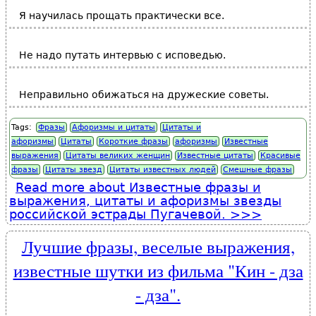
Я научилась прощать практически все.
Не надо путать интервью с исповедью.
Неправильно обижаться на дружеские советы.
Tags:
Фразы
Афоризмы и цитаты
Цитаты и
афоризмы
Цитаты
Короткие фразы
афоризмы
Известные
выражения
Цитаты великих женщин
Известные цитаты
Красивые
фразы
Цитаты звезд
Цитаты известных людей
Смешные фразы
Read more
about Известные фразы и
выражения, цитаты и афоризмы звезды
российской эстрады Пугачевой.
Лучшие фразы, веселые выражения,
известные шутки из фильма "Кин - дза
- дза".