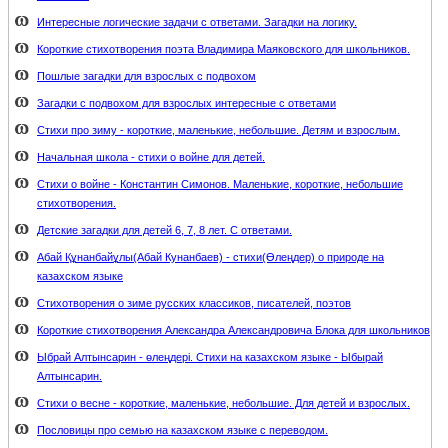
Интересные логические задачи с ответами. Загадки на логику.
Короткие стихотворения поэта Владимира Маяковского для школьников.
Пошлые загадки для взрослых с подвохом
Загадки с подвохом для взрослых интересные с ответами
Стихи про зиму - короткие, маленькие, небольшие. Детям и взрослым.
Начальная школа - стихи о войне для детей.
Стихи о войне - Константин Симонов. Маленькие, короткие, небольшие
стихотворения.
Детские загадки для детей 6, 7, 8 лет. С ответами.
Абай Құнанбайұлы(Абай Кунанбаев) - стихи(Өлеңдер) о природе на
казахском языке
Стихотворения о зиме русских классиков, писателей, поэтов
Короткие стихотворения Александра Александровича Блока для школьников
Ыбрай Алтынсарин - өлеңдері. Стихи на казахском языке - Ыбырай
Алтынсарин.
Стихи о весне - короткие, маленькие, небольшие. Для детей и взрослых.
Пословицы про семью на казахском языке с переводом.