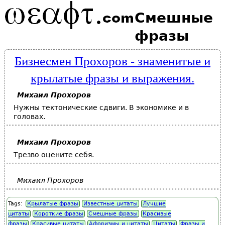
Смешные
фразы
Бизнесмен Прохоров - знаменитые и
крылатые фразы и выражения.
Михаил Прохоров
Нужны тектонические сдвиги. В экономике и в
головах.
Михаил Прохоров
Трезво оцените себя.
Михаил Прохоров
Tags:
Крылатые фразы
Известные цитаты
Лучшие
цитаты
Короткие фразы
Смешные фразы
Красивые
фразы
Красивые цитаты
Афоризмы и цитаты
Цитаты
Фразы и