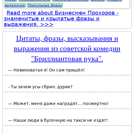
выражения
Прикольные фразы
Read more
about Бизнесмен Прохоров -
знаменитые и крылатые фразы и
выражения.
Цитаты, фразы, высказывания и
выражения из советской комедии
"Бриллиантовая рука".
— Невиноватая я! Он сам пришёл!
- Ты зачем усы сбрил, дурик?
— Может, меня даже наградят… посмертно!
— Наши люди в булочную на такси не ездят!