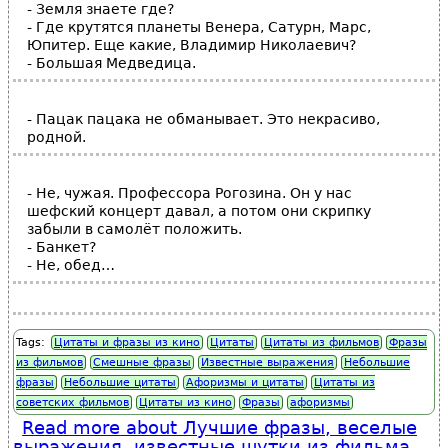
- Земля знаете где?
- Где крутятся планеты Венера, Сатурн, Марс,
Юпитер. Еще какие, Владимир Николаевич?
- Большая Медведица.
- Пацак пацака не обманывает. Это некрасиво,
родной.
- Не, чужая. Профессора Рогозина. Он у нас
шефский концерт давал, а потом они скрипку
забыли в самолёт положить.
- Банкет?
- Не, обед…
Tags:
Цитаты и фразы из кино
Цитаты
Цитаты из фильмов
Фразы
из фильмов
Смешные фразы
Известные выражения
Небольшие
фразы
Небольшие цитаты
Афоризмы и цитаты
Цитаты из
советских фильмов
Цитаты из кино
Фразы
афоризмы
Read more
about Лучшие фразы, веселые
выражения, известные шутки из фильма