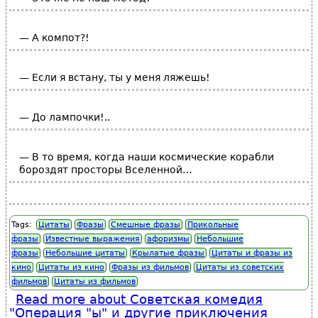
— А компот?!
— Если я встану, ты у меня ляжешь!
— До лампочки!..
— В то время, когда наши космические корабли
бороздят просторы Вселенной…
Tags:
Цитаты
Фразы
Смешные фразы
Прикольные
фразы
Известные выражения
афоризмы
Небольшие
фразы
Небольшие цитаты
Крылатые фразы
Цитаты и фразы из
кино
Цитаты из кино
Фразы из фильмов
Цитаты из советских
фильмов
Цитаты из фильмов
Read more
about Советская комедия
"Операция "ы" и другие приключения