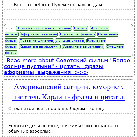
— Вот что, ребята. Пулемёт я вам не дам.
Tags:
Цитаты из советских фильмов
Цитаты
Известные
цитаты
Афоризмы и цитаты
Цитаты из фильмов
Небольшие
фразы
Фразы из фильмов
Лучшие цитаты
Крылатые
фразы
Крылатые выражения
Известные выражения
Смешные
фразы
Read more
about Советский фильм "Белое
солнце пустыни" - цитаты, фразы,
афоризмы, выражения.
Американский сатирик, юморист,
писатель Карлин - фразы и цитаты.
С планетой всё в порядке. Людям - конец.
Если все дети особые, почему из них вырастают
обычные взрослые?