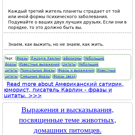
Каждый третий житель планеты страдает от той
или иной формы психического заболевания.
Подумайте о ваших двух лучших друзьях. Если они в
порядке, то это должно быть вы.
Знаем, как выжить, но не знаем, как жить.
Tags:
Фразы
Джордж Карлин
афоризмы
Небольшие
фразы
Известные выражения
Цитаты
Небольшие
цитаты
Прикольные фразы
Фразы и выражения
Известные
цитаты
Смешные фразы
Фразы звезд
Read more
about Американский сатирик,
юморист, писатель Карлин - фразы и
цитаты.
Выражения и высказывания,
посвященные теме животных,
домашних питомцев.