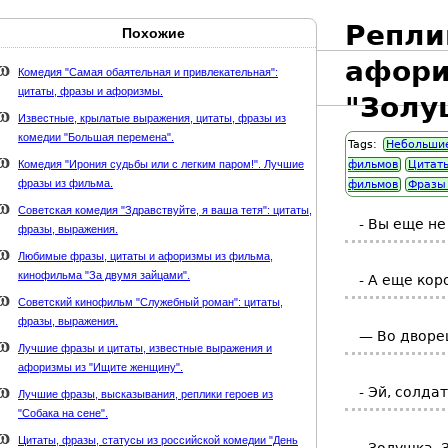
Репли
Похожие
Карта сайта
webmaster@weaft.com
афори
Комедия "Самая обаятельная и привлекательная":
цитаты, фразы и афоризмы.
держке стихи-классиков.ru
"Золу
Известные, крылатые выражения, цитаты, фразы из
комедии "Большая перемена".
Tags:
Небольши
Комедия "Ирония судьбы или с легким паром!". Лучшие
фильмов
Цитаты
фразы из фильма.
фильмов
Фразы
Советская комедия "Здравствуйте, я ваша тетя": цитаты,
- Вы еще не
фразы, выражения.
Любимые фразы, цитаты и афоризмы из фильма,
кинофильма "За двумя зайцами".
- А еще кор
Советский кинофильм "Служебный роман": цитаты,
фразы, выражения.
— Во дворе
Лучшие фразы и цитаты, известные выражения и
афоризмы из "Ищите женщину".
- Эй, солда
Лучшие фразы, высказывания, реплики героев из
"Собака на сене".
Цитаты, фразы, статусы из российской комедии "День