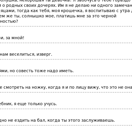
Золушка, нехорошая ты девочка! Я забочусь о тебе гораздо
 о родных своих дочерях. Им я не делаю ни одного замеча
цами, тогда как тебя, моя крошечка, я воспитываю с утра 
ем же ты, солнышко мое, платишь мне за это черной
ностью?
и, за мной!
нам веселиться, изверг.
зями, но совесть тоже надо иметь.
 смотреть на ножку, когда я и по лицу вижу, что это не он
ебник, я еще только учусь.
дно не ездить на бал, когда ты этого заслуживаешь.