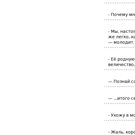
- Почему мн
- Мы, насто
же легко, к
— молодит.
- Её родную
величество,
— Познай с
— ...итого 
- Ухожу в м
- Жаль, кор