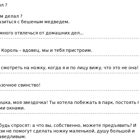
л ?
м делал ?
азиться с бешеным медведем.
много отвлечься от домашних дел...
 Король – вдовец, мы и тебя пристроим.
 смотреть на ножку, когда я и по лицу вижу, что это не она!
азочное свинство!
лушка, моя звездочка! Ты хотела побежать в парк, постоять 
ми окнами.
удь спросят: а что вы, собственно, можете предъявить? И
язи не помогут сделать ножку маленькой, душу большой и
аведливым.