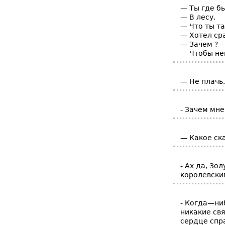
— Ты где бы
— В лесу.
— Что ты та
— Хотел ср
— Зачем ?
— Чтобы не
— Не плачь.
- Зачем мне
— Какое ск
- Ах да, Зо
королевски
- Когда—ниб
никакие св
сердце спр