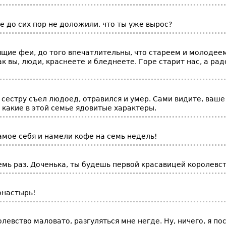
е до сих пор не доложили, что ты уже вырос?
ящие феи, до того впечатлительны, что стареем и молодее
ак вы, люди, краснеете и бледнеете. Горе старит нас, а рад
 сестру съел людоед, отравился и умер. Сами видите, ваше
 какие в этой семье ядовитые характеры.
амое себя и намели кофе на семь недель!
семь раз. Доченька, ты будешь первой красавицей королевс
онастырь!
олевство маловато, разгуляться мне негде. Ну, ничего, я п