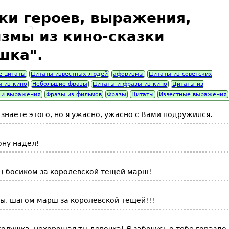
ки героев, выражения,
змы из кино-сказки
шка".
е цитаты
Цитаты известных людей
афоризмы
Цитаты из советских
 из кино
Небольшие фразы
Цитаты и фразы из кино
Цитаты из
 и выражения
Фразы из фильмов
Фразы
Цитаты
Известные выражения
 знаете этого, но я ужасно, ужасно с Вами подружился.
ону надел!
ц босиком за королевской тёщей марш!
ты, шагом марш за королевской тещей!!!