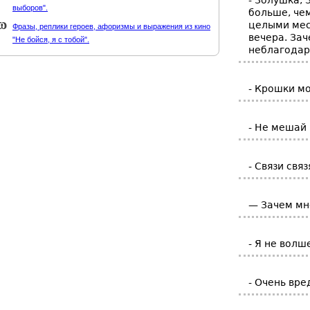
- Золушка, 
выборов".
больше, чем
целыми меся
Фразы, реплики героев, афоризмы и выражения из кино
вечера. Зач
"Не бойся, я с тобой".
неблагодар
- Крошки мо
- Не мешай 
- Связи свя
— Зачем мне
- Я не волш
- Очень вре