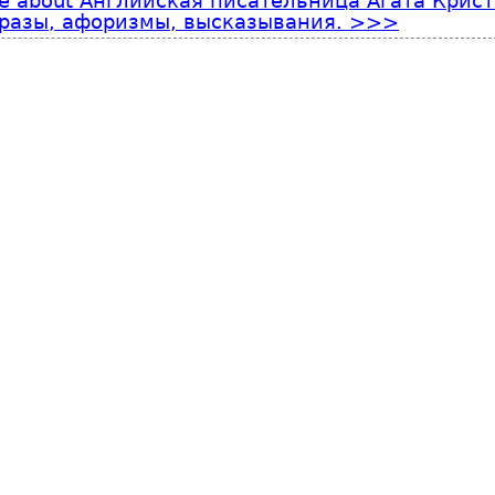
e
about Английская писательница Агата Крист
разы, афоризмы, высказывания.