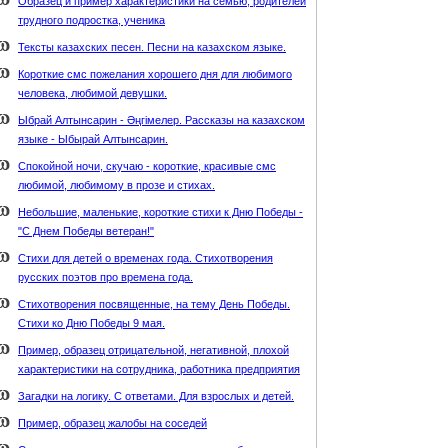
Образец и пример характеристики на семью, родителей
трудного подростка, ученика
Тексты казахских песен. Песни на казахском языке.
Короткие смс пожелания хорошего дня для любимого
человека, любимой девушки.
Ыбрай Алтынсарин - Әңгімелер. Рассказы на казахском
языке - Ыбырай Алтынсарин.
Спокойной ночи, скучаю - короткие, красивые смс
любимой, любимому в прозе и стихах.
Небольшие, маленькие, короткие стихи к Дню Победы -
"С Днем Победы ветеран!"
Стихи для детей о временах года. Стихотворения
русских поэтов про времена года.
Стихотворения посвященные, на тему День Победы.
Стихи ко Дню Победы 9 мая.
Пример, образец отрицательной, негативной, плохой
характеристики на сотрудника, работника предприятия
Загадки на логику. С ответами. Для взрослых и детей.
Пример, образец жалобы на соседей