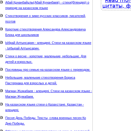
Read mor
Абай Құнанбайұлы(Абай Кунанбаев) - стихи(Өлеңдер) о
цитаты, ф
природе на казахском языке
Стихотворения о зиме русских классиков, писателей,
поэтов
Короткие стихотворения Александра Александровича
Блока для школьников
Ыбрай Алтынсарин - өлеңдері. Стихи на казахском языке
- Ыбырай Алтынсарин.
Стихи о весне - короткие, маленькие, небольшие. Для
детей и взрослых.
Пословицы про семью на казахском языке с переводом.
Небольшие, маленькие стихотворения Бориса
Пастернака для взрослых и детей.
Мағжан Жұмабаев - өлеңдері. Стихи на казахском языке -
Магжан Жумабаев.
На казахском языке стихи о Казахстане. Қазақстан -
өлеңдері.
Песня День Победы. Тексты, слова военных песен Ко
Дню Победы.