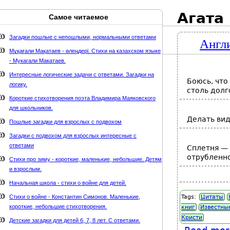
Агата
Самое читаемое
Карта сайта
webmaster@weaft.com
Загадки пошлые с непошлыми, нормальными ответами
Англи
держке стихи-классиков.ru
Мұқағали Мақатаев - өлеңдері. Стихи на казахском языке
- Мукагали Макатаев.
Интересные логические задачи с ответами. Загадки на
Боюсь, что
логику.
столь долг
Короткие стихотворения поэта Владимира Маяковского
для школьников.
Делать вид
Пошлые загадки для взрослых с подвохом
Загадки с подвохом для взрослых интересные с
ответами
Сплетня — 
отрубленно
Стихи про зиму - короткие, маленькие, небольшие. Детям
и взрослым.
Начальная школа - стихи о войне для детей.
Стихи о войне - Константин Симонов. Маленькие,
Tags:
Цитаты
короткие, небольшие стихотворения.
книг
Известны
Кристи
Детские загадки для детей 6, 7, 8 лет. С ответами.