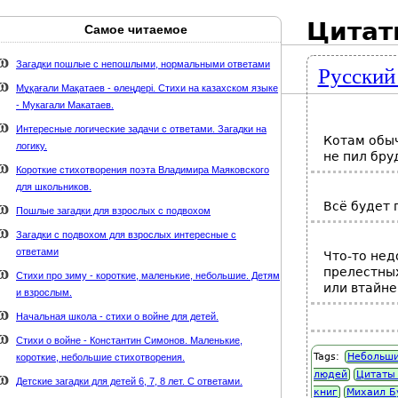
Цитат
Самое читаемое
Карта сайта
webmaster@weaft.com
Загадки пошлые с непошлыми, нормальными ответами
Русский
держке стихи-классиков.ru
Мұқағали Мақатаев - өлеңдері. Стихи на казахском языке
- Мукагали Макатаев.
Интересные логические задачи с ответами. Загадки на
Котам обыч
логику.
не пил бр
Короткие стихотворения поэта Владимира Маяковского
для школьников.
Всё будет 
Пошлые загадки для взрослых с подвохом
Загадки с подвохом для взрослых интересные с
ответами
Что-то нед
прелестных
Стихи про зиму - короткие, маленькие, небольшие. Детям
или втайн
и взрослым.
Начальная школа - стихи о войне для детей.
Стихи о войне - Константин Симонов. Маленькие,
Tags:
Небольши
короткие, небольшие стихотворения.
людей
Цитаты
Детские загадки для детей 6, 7, 8 лет. С ответами.
книг
Михаил Б