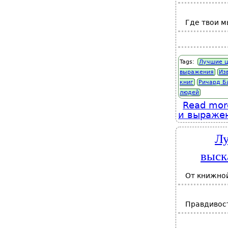
Где твои м
Tags:
Лучшие ц
выражения
Из
книг
Ричард Б
людей
Read mor
и выражен
Лу
выск
От книжной
Правдивост