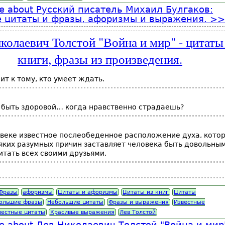
e
about Русский писатель Михаил Булгаков:
 цитаты и фразы, афоризмы и выражения.
колаевич Толстой "Война и мир" - цитаты
книги, фразы из произведения.
ит к тому, кто умеет ждать.
 быть здоровой… когда нравственно страдаешь?
овеке известное послеобеденное расположение духа, кото
яких разумных причин заставляет человека быть довольны
читать всех своими друзьями.
Фразы
афоризмы
Цитаты и афоризмы
Цитаты из книг
Цитаты
ольшие фразы
Небольшие цитаты
Фразы и выражения
Известные
вестные цитаты
Красивые выражения
Лев Толстой
e
about Лев Николаевич Толстой "Война и мир"