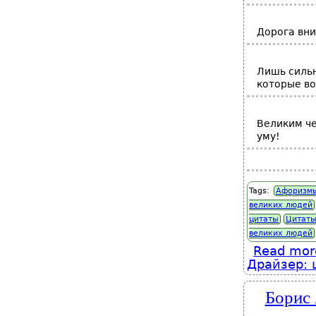
Дорога вни
Лишь сильн
которые во
Великим че
уму!
Tags:
Афоризмы
великих людей
цитаты
Цитаты
великих людей
Read mor
Драйзер: 
Борис 