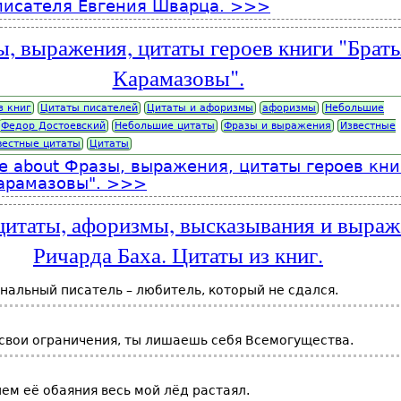
писателя Евгения Шварца.
, выражения, цитаты героев книги "Брать
Карамазовы".
з книг
Цитаты писателей
Цитаты и афоризмы
афоризмы
Небольшие
Федор Достоевский
Небольшие цитаты
Фразы и выражения
Известные
вестные цитаты
Цитаты
e
about Фразы, выражения, цитаты героев кни
арамазовы".
итаты, афоризмы, высказывания и выраж
Ричарда Баха. Цитаты из книг.
альный писатель – любитель, который не сдался.
свои ограничения, ты лишаешь себя Всемогущества.
ем её обаяния весь мой лёд растаял.