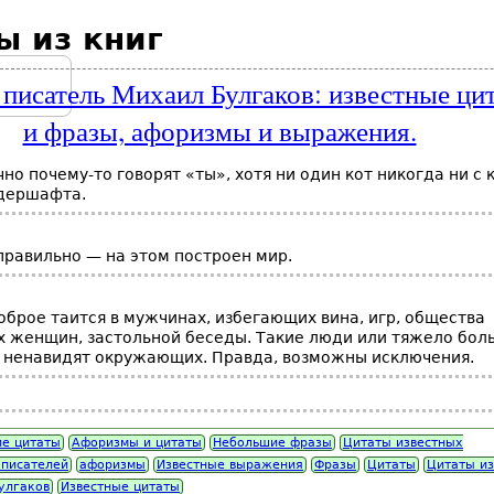
ы из книг
 писатель Михаил Булгаков: известные ци
и фразы, афоризмы и выражения.
но почему-то говорят «ты», хотя ни один кот никогда ни с 
удершафта.
правильно — на этом построен мир.
оброе таится в мужчинах, избегающих вина, игр, общества
 женщин, застольной беседы. Такие люди или тяжело бол
е ненавидят окружающих. Правда, возможны исключения.
е цитаты
Афоризмы и цитаты
Небольшие фразы
Цитаты известных
 писателей
афоризмы
Известные выражения
Фразы
Цитаты
Цитаты из
улгаков
Известные цитаты