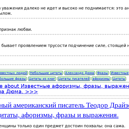
 уважения далеко не идет и высоко не поднимается: это а
ылом.
 признак любви.
 бывает проявлением трусости подчинение силе, стоящей 
звестных людей
Небольшие цитаты
Александр Дюма
Фразы
Известные
большие фразы
Цитаты из книг
Цитаты писателей
афоризмы
Цитаты
e
about Известные афоризмы, фразы, выраже
ра Дюма.
ный американский писатель Теодор Драйз
итаты, афоризмы, фразы и выражения.
енщины только один предмет достоин похвалы: она сама.