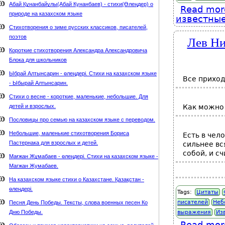
Абай Құнанбайұлы(Абай Кунанбаев) - стихи(Өлеңдер) о
Read mor
природе на казахском языке
известные
Стихотворения о зиме русских классиков, писателей,
Лев Ни
поэтов
Короткие стихотворения Александра Александровича
Блока для школьников
Ыбрай Алтынсарин - өлеңдері. Стихи на казахском языке
Все приход
- Ыбырай Алтынсарин.
Стихи о весне - короткие, маленькие, небольшие. Для
детей и взрослых.
Как можно
Пословицы про семью на казахском языке с переводом.
Небольшие, маленькие стихотворения Бориса
Есть в чел
Пастернака для взрослых и детей.
сильнее вс
собой, и с
Мағжан Жұмабаев - өлеңдері. Стихи на казахском языке -
Магжан Жумабаев.
На казахском языке стихи о Казахстане. Қазақстан -
өлеңдері.
Tags:
Цитаты
писателей
Неб
Песня День Победы. Тексты, слова военных песен Ко
Дню Победы.
выражения
Из
Read mor