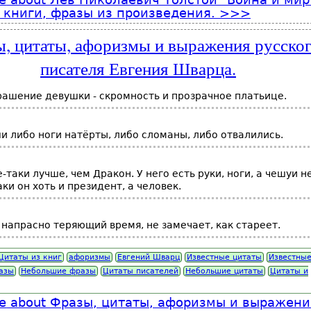
 книги, фразы из произведения.
, цитаты, афоризмы и выражения русско
писателя Евгения Шварца.
ашение девушки - скромность и прозрачное платьице.
и либо ноги натёрты, либо сломаны, либо отвалились.
-таки лучше, чем Дракон. У него есть руки, ноги, а чешуи н
аки он хоть и президент, а человек.
к, напрасно теряющий время, не замечает, как стареет.
Цитаты из книг
афоризмы
Евгений Шварц
Известные цитаты
Известны
азы
Небольшие фразы
Цитаты писателей
Небольшие цитаты
Цитаты и
e
about Фразы, цитаты, афоризмы и выражени