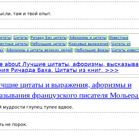
ысли, там и твой опыт.
итаты
Цитаты
Ричард Бах цитаты
Афоризмы и цитаты
Известные
вестные цитаты
Небольшие цитаты
Красивые выражения
Цитаты из
ах
Афоризмы и цитаты великих людей
Небольшие фразы
Цитаты извес
e
about Лучшие цитаты, афоризмы, высказыв
ия Ричарда Баха. Цитаты из книг.
чшие цитаты и выражения, афоризмы и
азывания французского писателя Мольера
 мудрости глупец тупее вдвое.
ь не порок.