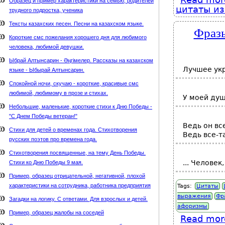
Образец и пример характеристики на семью, родителей
цитаты из
трудного подростка, ученика
Тексты казахских песен. Песни на казахском языке.
Фразы
Короткие смс пожелания хорошего дня для любимого
человека, любимой девушки.
Ыбрай Алтынсарин - Әңгімелер. Рассказы на казахском
Лучшее укр
языке - Ыбырай Алтынсарин.
Спокойной ночи, скучаю - короткие, красивые смс
любимой, любимому в прозе и стихах.
У моей душ
Небольшие, маленькие, короткие стихи к Дню Победы -
"С Днем Победы ветеран!"
Ведь он все
Стихи для детей о временах года. Стихотворения
Ведь все-т
русских поэтов про времена года.
Стихотворения посвященные, на тему День Победы.
... Челове
Стихи ко Дню Победы 9 мая.
Пример, образец отрицательной, негативной, плохой
характеристики на сотрудника, работника предприятия
Tags:
Цитаты
выражения
Фр
Загадки на логику. С ответами. Для взрослых и детей.
афоризмы
Пример, образец жалобы на соседей
Read mor