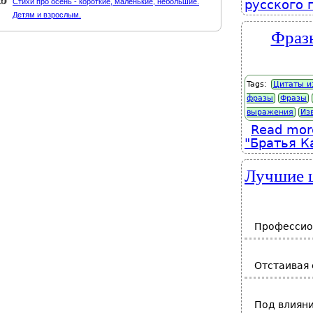
Стихи про осень - короткие, маленькие, небольшие.
русского 
Детям и взрослым.
Фразы
Tags:
Цитаты и
фразы
Фразы
выражения
Из
Read mor
"Братья К
Лучшие ц
Профессион
Отстаивая 
Под влияни