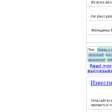
Из всех ве
Не рассудо
Женщины бо
Tags:
Фразы и 
писателей
Цит
выражения
Не
Read mor
высказыва
Известн
Опасайтесь
являются т