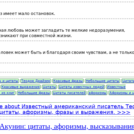
з имеет мало остановок.
ая любовь может загладить те мелкие недоразумения,
зникают при совместной жизни.
ловек может быть и благодаря своим чувствам, а не тольк
 и цитаты
Теодор Драйзер
Красивые фразы
Небольшие цитаты
Цитат
Красивые выражения
Цитаты
Цитаты известных людей
Известные
 из книг
Небольшие фразы
Цитаты писателей
афоризмы
Афоризмы и 
e
about Известный американский писатель Те
цитаты, афоризмы, фразы и выражения.
Акунин: цитаты, афоризмы, высказывания