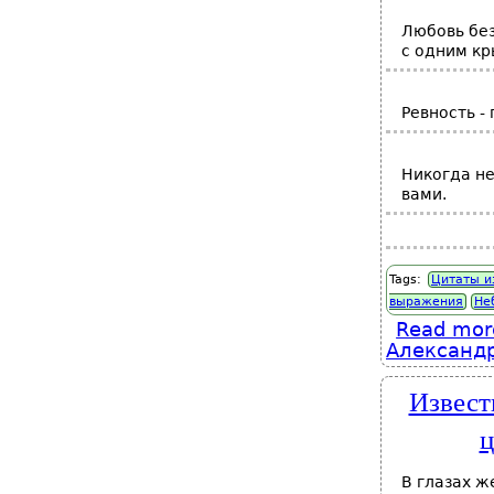
Любовь без
с одним кр
Ревность -
Никогда не
вами.
Tags:
Цитаты и
выражения
Не
Read mor
Александ
Извест
ц
В глазах ж