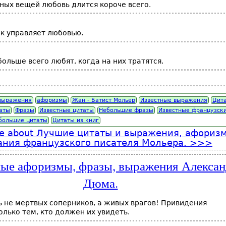
чных вещей любовь длится короче всего.
к управляет любовью.
льше всего любят, когда на них тратятся.
выражения
афоризмы
Жан - Батист Мольер
Известные выражения
Цит
аты
Фразы
Известные цитаты
Небольшие фразы
Известные французск
большие цитаты
Цитаты из книг
e
about Лучшие цитаты и выражения, афориз
ния французского писателя Мольера.
ые афоризмы, фразы, выражения Алексан
Дюма.
 не мертвых соперников, а живых врагов! Привидения
олько тем, кто должен их увидеть.