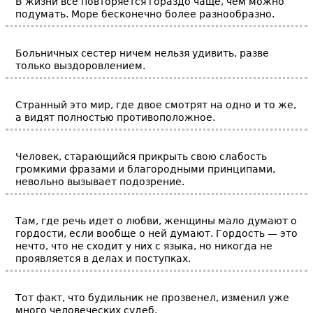
В жизни все повторяется гораздо чаще, чем можно
подумать. Море бесконечно более разнообразно.
Больничных сестер ничем нельзя удивить, разве
только выздоровлением.
Странный это мир, где двое смотрят на одно и то же,
а видят полностью противоположное.
Человек, старающийся прикрыть свою слабость
громкими фразами и благородными принципами,
невольно вызывает подозрение.
Там, где речь идет о любви, женщины мало думают о
гордости, если вообще о ней думают. Гордость — это
нечто, что не сходит у них с языка, но никогда не
проявляется в делах и поступках.
Тот факт, что будильник не прозвенел, изменил уже
много человеческих судеб.