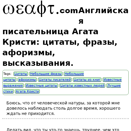
Английска
я
писательница Агата
Кристи: цитаты, фразы,
афоризмы,
высказывания.
Tags:
Цитаты
Небольшие фразы
Небольшие
цитаты
афоризмы
Цитаты писателей
Цитаты из книг
Известные
выражения
Известные цитаты
Цитаты известных людей
Лучшие
стихи
Агата Кристи
Боюсь, что от человеческой натуры, за которой мне
довелось наблюдать столь долгое время, хорошего
ждать не приходится.
Делать вид, что ты что-то знаешь, труднее, чем это