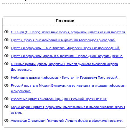
Похожие
О. Генри (O. Henry): известные фразы, афоризмы, цитаты из книг писателя.
Цитаты, фразы, высказывания и выражения Александра Грибоедова.
Цитаты и афоризмы - Ганс Христиан Андерсен. Фразы из произведений.
Цитаты и афоризмы, фразы и выражения - Чарльз Джон Гаффам Диккенс.
Книжные цитаты, фразы, афоризмы, мысли русского писателя Федора
Достоевского.
Небольшие цитаты и афоризмы - Константин Георгиевич Паустовский.
Русский писатель Михаил Булгаков: известные цитаты и фразы, афоризмы
и выражения.
Известные цитаты писательницы Дины Рубиной. Фразы из книг.
Борис Акунин: цитаты, афоризмы, высказывания и мысли писателя. Фразы
из книг.
Александр Степанович Гриневский. Лучшие фразы и афоризмы писателя.