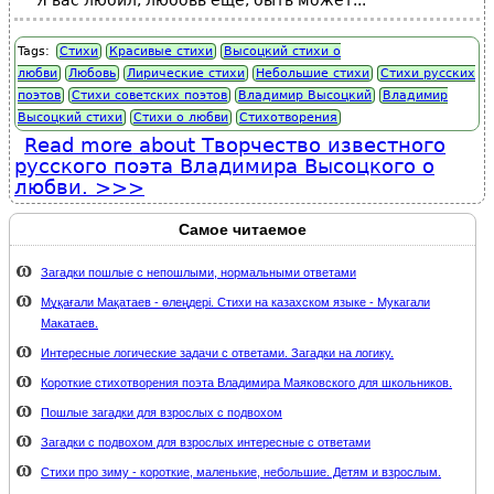
"Я вас любил, любовь еще, быть может..."
Tags:
Стихи
Красивые стихи
Высоцкий стихи о
любви
Любовь
Лирические стихи
Небольшие стихи
Стихи русских
поэтов
Стихи советских поэтов
Владимир Высоцкий
Владимир
Высоцкий стихи
Стихи о любви
Стихотворения
Read more
about Творчество известного
русского поэта Владимира Высоцкого о
любви.
Самое читаемое
Загадки пошлые с непошлыми, нормальными ответами
Мұқағали Мақатаев - өлеңдері. Стихи на казахском языке - Мукагали
Макатаев.
Интересные логические задачи с ответами. Загадки на логику.
Короткие стихотворения поэта Владимира Маяковского для школьников.
Пошлые загадки для взрослых с подвохом
Загадки с подвохом для взрослых интересные с ответами
Стихи про зиму - короткие, маленькие, небольшие. Детям и взрослым.