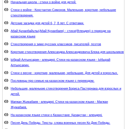
Начальная школа - стихи о войне для детей.
Стихи о войне - Константин Симонов. Маленькие, короткие, небольшие
стихотворения.
Детские загадки для детей 6, 7, 8 лет. С ответами.
Абай Құнанбайұлы(Абай Кунанбаев) - стихи(Өлеңдер) о природе на
казахском языке
Стихотворения о зиме русских классиков, писателей, поэтов
Короткие стихотворения Александра Александровича Блока для школьников
Ыбрай Алтынсарин - өлеңдері. Стихи на казахском языке - Ыбырай
Алтынсарин.
Стихи о весне - короткие, маленькие, небольшие. Для детей и взрослых.
Пословицы про семью на казахском языке с переводом.
Небольшие, маленькие стихотворения Бориса Пастернака для взрослых и
детей.
Мағжан Жұмабаев - өлеңдері. Стихи на казахском языке - Магжан
Жумабаев.
На казахском языке стихи о Казахстане. Қазақстан - өлеңдері.
Песня День Победы. Тексты, слова военных песен Ко Дню Победы.