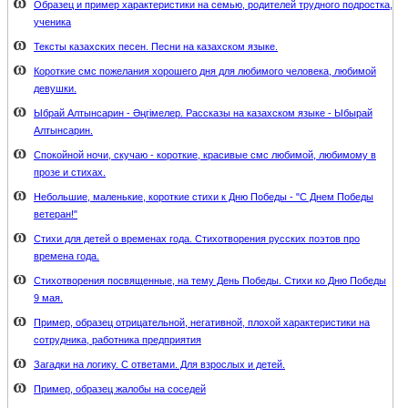
Образец и пример характеристики на семью, родителей трудного подростка,
ученика
Тексты казахских песен. Песни на казахском языке.
Короткие смс пожелания хорошего дня для любимого человека, любимой
девушки.
Ыбрай Алтынсарин - Әңгімелер. Рассказы на казахском языке - Ыбырай
Алтынсарин.
Спокойной ночи, скучаю - короткие, красивые смс любимой, любимому в
прозе и стихах.
Небольшие, маленькие, короткие стихи к Дню Победы - "С Днем Победы
ветеран!"
Стихи для детей о временах года. Стихотворения русских поэтов про
времена года.
Стихотворения посвященные, на тему День Победы. Стихи ко Дню Победы
9 мая.
Пример, образец отрицательной, негативной, плохой характеристики на
сотрудника, работника предприятия
Загадки на логику. С ответами. Для взрослых и детей.
Пример, образец жалобы на соседей