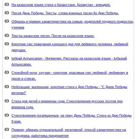
На казахском языке стихи о Казахстане. Қазақстан - өлеңдері.
Песня День Победы. Тексты, слова военных песен Ко Дню Победы.
Образец и пример характеристики на семью, родителей трудного подростка,
ученика
Тексты казахских песен. Песни на казахском языке.
Короткие смс пожелания хорошего дня для любимого человека, любимой
девушки.
Ыбрай Алтынсарин - Әңгімелер. Рассказы на казахском языке - Ыбырай
Алтынсарин.
Спокойной ночи, скучаю - короткие, красивые смс любимой, любимому в
прозе и стихах.
Небольшие, маленькие, короткие стихи к Дню Победы - "С Днем Победы
ветеран!"
Стихи для детей о временах года. Стихотворения русских поэтов про
времена года.
Стихотворения посвященные, на тему День Победы. Стихи ко Дню Победы
9 мая.
Пример, образец отрицательной, негативной, плохой характеристики на
сотрудника, работника предприятия