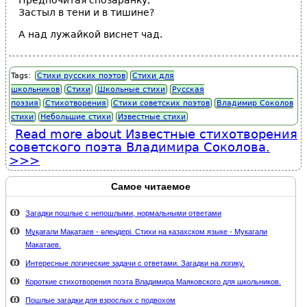
Предпочитая спозаранку,
Застыл в тени и в тишине?
А над лужайкой виснет чад.
Tags:
Стихи русских поэтов
Стихи для
школьников
Стихи
Школьные стихи
Русская
поэзия
Стихотворения
Стихи советских поэтов
Владимир Соколов
стихи
Небольшие стихи
Известные стихи
Read more
about Известные стихотворения
советского поэта Владимира Соколова.
Самое читаемое
Загадки пошлые с непошлыми, нормальными ответами
Мұқағали Мақатаев - өлеңдері. Стихи на казахском языке - Мукагали
Макатаев.
Интересные логические задачи с ответами. Загадки на логику.
Короткие стихотворения поэта Владимира Маяковского для школьников.
Пошлые загадки для взрослых с подвохом