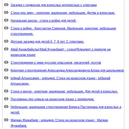
Загадки с подвохом для взрослых интересные с ответами
Стихи про зиму - короткие, маленькие, небольшие. Детям и взрослым.
Начальная школа - стихи о войне для детей.
Стихи о войне - Константин Симонов. Маленькие, короткие, небольшие
стихотворения.
Детские загадки для детей 6, 7, 8 лет. С ответами.
Абай Құнанбайұлы(Абай Кунанбаев) - стихи(Өлеңдер) о природе на
казахском языке
Стихотворения о зиме русских классиков, писателей, поэтов
Короткие стихотворения Александра Александровича Блока для школьников
Ыбрай Алтынсарин - өлеңдері. Стихи на казахском языке - Ыбырай
Алтынсарин.
Стихи о весне - короткие, маленькие, небольшие. Для детей и взрослых.
Пословицы про семью на казахском языке с переводом.
Небольшие, маленькие стихотворения Бориса Пастернака для взрослых и
детей.
Мағжан Жұмабаев - өлеңдері. Стихи на казахском языке - Магжан
Жумабаев.