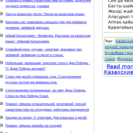
Сен де кө
Образец и пример характеристики на семью, родителей
Басты шай
трудного подростка, ученика
Желді жай
Тексты казахских песен. Песни на казахском языке.
Аласұрып 
Аппақ қайы
Короткие смс пожелания хорошего дня для любимого
Қарағайың
человека, любимой девушки.
Ыбрай Алтынсарин - Әңгімелер. Рассказы на казахском
Tags:
казахски
языке - Ыбырай Алтынсарин.
родной природ
Спокойной ночи, скучаю - короткие, красивые смс
Кунанбаев стих
любимой, любимому в прозе и стихах.
стихи
Мұқағал
Небольшие, маленькие, короткие стихи к Дню Победы -
Read mor
"С Днем Победы ветеран!"
Казахские
Стихи для детей о временах года. Стихотворения
русских поэтов про времена года.
Стихотворения посвященные, на тему День Победы.
Стихи ко Дню Победы 9 мая.
Пример, образец отрицательной, негативной, плохой
характеристики на сотрудника, работника предприятия
Загадки на логику. С ответами. Для взрослых и детей.
Пример, образец жалобы на соседей