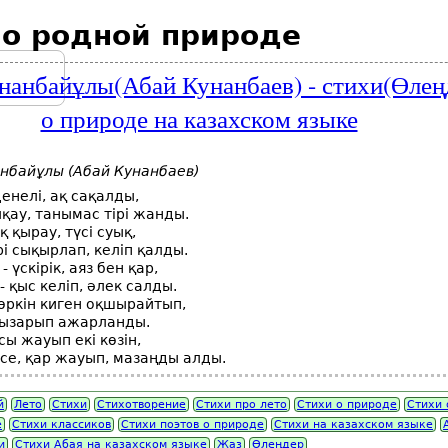
 о родной природе
нанбайұлы(Абай Кунанбаев) - стихи(Өлең
о природе на казахском языке
нбайұлы (Абай Кунанбаев)
денелі, ақ сақалды,
қау, танымас тірі жанды.
қ қырау, түсі суық,
і сықырлап, келіп қалды.
 үскірік, аяз бен қар,
- қыс келіп, әлек салды.
өркін киген оқшырайтып,
қызарып ажарланды.
сы жауып екі көзін,
ксе, қар жауып, мазаңды алды.
й
Лето
Стихи
Стихотворение
Стихи про лето
Стихи о природе
Стихи 
е
Стихи классиков
Стихи поэтов о природе
Стихи на казахском языке
и
Стихи Абая на казахском языке
Жаз
Өлеңдер