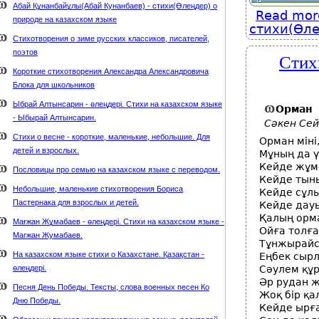
Абай Құнанбайұлы(Абай Кунанбаев) - стихи(Өлеңдер) о
Read mor
природе на казахском языке
стихи(Өле
Стихотворения о зиме русских классиков, писателей,
поэтов
Стих
Короткие стихотворения Александра Александровича
Блока для школьников
Ыбрай Алтынсарин - өлеңдері. Стихи на казахском языке
Орман
- Ыбырай Алтынсарин.
Сәкен Се
Стихи о весне - короткие, маленькие, небольшие. Для
Орман міні
детей и взрослых.
Мұның да ү
Кейде жұмс
Пословицы про семью на казахском языке с переводом.
Кейде тын
Небольшие, маленькие стихотворения Бориса
Кейде сұлы
Пастернака для взрослых и детей.
Кейде дауы
Қалың орм
Мағжан Жұмабаев - өлеңдері. Стихи на казахском языке -
Ойға толға
Магжан Жумабаев.
Тұнжырайсы
На казахском языке стихи о Казахстане. Қазақстан -
Еңбек сырл
өлеңдері.
Сәулем құр
Әр рудан 
Песня День Победы. Тексты, слова военных песен Ко
Жоқ бір қа
Дню Победы.
Кейде ырғ