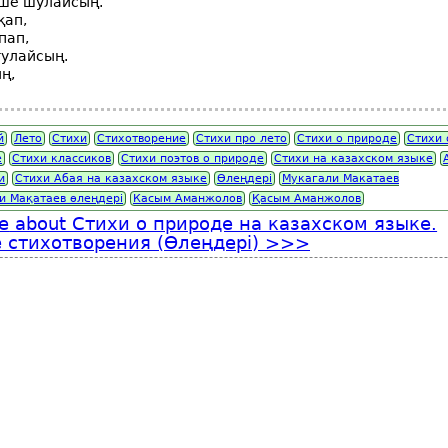
лше шулайсың.
қап,
пап,
тулайсың.
ң,
й
Лето
Стихи
Стихотворение
Стихи про лето
Стихи о природе
Стихи 
е
Стихи классиков
Стихи поэтов о природе
Стихи на казахском языке
и
Стихи Абая на казахском языке
Өлеңдері
Мукагали Макатаев
и Мақатаев өлеңдері
Касым Аманжолов
Қасым Аманжолов
e
about Стихи о природе на казахском языке.
 стихотворения (Өлеңдерi)