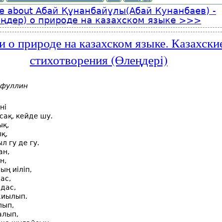
e
about Абай Құнанбайұлы(Абай Кунанбаев) -
ңдер) о природе на казахском языке
и о природе на казахском языке. Казахски
стихотворения (Өлеңдерi)
йфуллин
,
ні
ақ, кейде шу.
ық,
қ,
л гу де гу.
ан,
н,
ң иіліп,
ас,
дас,
жиылып.
лып,
алып,