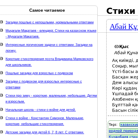
Стихи
Самое читаемое
Карта сайта
webmaster@weaft.com
Загадки пошлые с непошлыми, нормальными ответами
Абай Құ
держке стихи-классиков.ru
Мұқағали Мақатаев - өлеңдері. Стихи на казахском языке
- Мукагали Макатаев.
Интересные логические задачи с ответами. Загадки на
Қыс
логику.
Абай Құна
Короткие стихотворения поэта Владимира Маяковского
Ақ киімді, 
для школьников.
Соқыр, мыл
Үсті-басы а
Пошлые загадки для взрослых с подвохом
Басқан жер
Загадки с подвохом для взрослых интересные с
Дем алысы -
ответами
Кәрі құдаң 
Ұшпадай б
Стихи про зиму - короткие, маленькие, небольшие. Детям
Аязбенен 
и взрослым.
Бұлттай қа
Начальная школа - стихи о войне для детей.
Басын сілі
Стихи о войне - Константин Симонов. Маленькие,
короткие, небольшие стихотворения.
Tags:
казахски
родной природ
Детские загадки для детей 6, 7, 8 лет. С ответами.
Кунанбаев стих