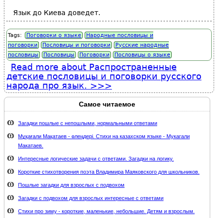
Язык до Киева доведет.
Tags:
Поговорки о языке
Народные пословицы и
поговорки
Пословицы и поговорки
Русские народные
пословицы
Пословицы
Поговорки
Пословицы о языке
Read more
about Распространенные
детские пословицы и поговорки русского
народа про язык.
Самое читаемое
Загадки пошлые с непошлыми, нормальными ответами
Мұқағали Мақатаев - өлеңдері. Стихи на казахском языке - Мукагали
Макатаев.
Интересные логические задачи с ответами. Загадки на логику.
Короткие стихотворения поэта Владимира Маяковского для школьников.
Пошлые загадки для взрослых с подвохом
Загадки с подвохом для взрослых интересные с ответами
Стихи про зиму - короткие, маленькие, небольшие. Детям и взрослым.