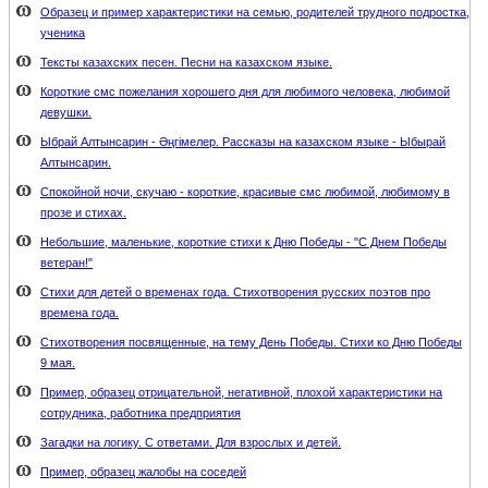
Образец и пример характеристики на семью, родителей трудного подростка,
ученика
Тексты казахских песен. Песни на казахском языке.
Короткие смс пожелания хорошего дня для любимого человека, любимой
девушки.
Ыбрай Алтынсарин - Әңгімелер. Рассказы на казахском языке - Ыбырай
Алтынсарин.
Спокойной ночи, скучаю - короткие, красивые смс любимой, любимому в
прозе и стихах.
Небольшие, маленькие, короткие стихи к Дню Победы - "С Днем Победы
ветеран!"
Стихи для детей о временах года. Стихотворения русских поэтов про
времена года.
Стихотворения посвященные, на тему День Победы. Стихи ко Дню Победы
9 мая.
Пример, образец отрицательной, негативной, плохой характеристики на
сотрудника, работника предприятия
Загадки на логику. С ответами. Для взрослых и детей.
Пример, образец жалобы на соседей