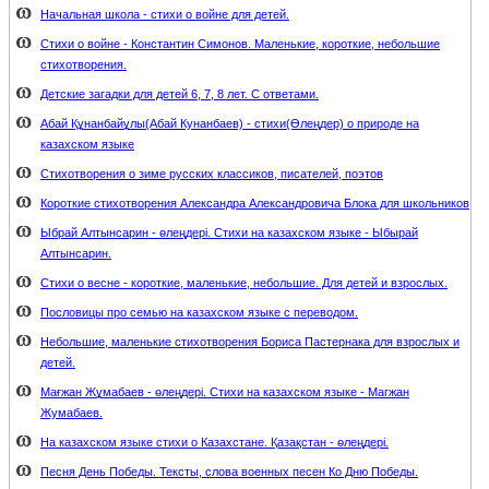
Начальная школа - стихи о войне для детей.
Стихи о войне - Константин Симонов. Маленькие, короткие, небольшие
стихотворения.
Детские загадки для детей 6, 7, 8 лет. С ответами.
Абай Құнанбайұлы(Абай Кунанбаев) - стихи(Өлеңдер) о природе на
казахском языке
Стихотворения о зиме русских классиков, писателей, поэтов
Короткие стихотворения Александра Александровича Блока для школьников
Ыбрай Алтынсарин - өлеңдері. Стихи на казахском языке - Ыбырай
Алтынсарин.
Стихи о весне - короткие, маленькие, небольшие. Для детей и взрослых.
Пословицы про семью на казахском языке с переводом.
Небольшие, маленькие стихотворения Бориса Пастернака для взрослых и
детей.
Мағжан Жұмабаев - өлеңдері. Стихи на казахском языке - Магжан
Жумабаев.
На казахском языке стихи о Казахстане. Қазақстан - өлеңдері.
Песня День Победы. Тексты, слова военных песен Ко Дню Победы.