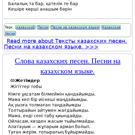
Балалық та бар, қателік те бар
Кешіре көрші анашым бәрін
Tags:
казахский
Песни
Песни на казахском языке
Казахские
песни
Read more
about Тексты казахских песен.
Песни на казахском языке.
Слова казахских песен. Песни на
казахском языке.
Жетімдер
Жігіттер тобы
Кімге ұқсатам білмеймін қандайымды,
Мама кеп бір иіскеші маңдайымды.
Ақ уызға толмаған таңдайымды
Толтырайын айтумен жағдайымды.
Мама, енді сені табу қиындайды.
Ойласам, көзден жасым тыйылмайды.
Алатауым — жұпарым арман болып,
Туған жерім, топырағың бұйырмайды.