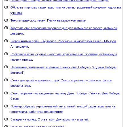
Образец и пример характеристики на семью, родителей трудного подростка,
ученика
Тексты казахских песен. Песни на казахском языке.
Короткие смс пожелания хорошего дня для любимого человека, любимой
девушки.
Ыбрай Алтынсарин - Әңгімелер. Рассказы на казахском языке - Ыбырай
Алтынсарин.
Спокойной ночи, скучаю - короткие, красивые смс любимой, любимому в
прозе и стихах.
Небольшие, маленькие, короткие стихи к Дню Победы - "С Днем Победы
ветеран!"
Стихи для детей о временах года. Стихотворения русских поэтов про
времена года.
Стихотворения посвященные, на тему День Победы. Стихи ко Дню Победы
9 мая.
Пример, образец отрицательной, негативной, плохой характеристики на
сотрудника, работника предприятия
Загадки на логику. С ответами. Для взрослых и детей.