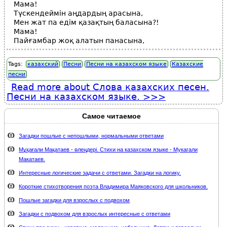
Мама!
Түскендеймін аңдардың арасына,
Мен жат па едім қазақтың баласына?!
Мама!
Пайғамбар жоқ алатын панасына,
Tags:
казахский
Песни
Песни на казахском языке
Казахские
песни
Read more
about Слова казахских песен.
Песни на казахском языке.
Самое читаемое
Загадки пошлые с непошлыми, нормальными ответами
Мұқағали Мақатаев - өлеңдері. Стихи на казахском языке - Мукагали
Макатаев.
Интересные логические задачи с ответами. Загадки на логику.
Короткие стихотворения поэта Владимира Маяковского для школьников.
Пошлые загадки для взрослых с подвохом
Загадки с подвохом для взрослых интересные с ответами