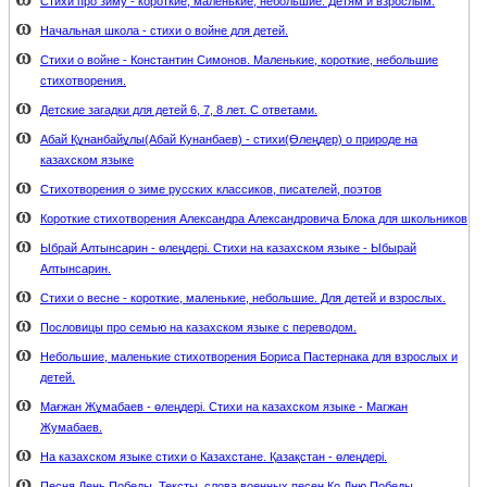
Стихи про зиму - короткие, маленькие, небольшие. Детям и взрослым.
Начальная школа - стихи о войне для детей.
Стихи о войне - Константин Симонов. Маленькие, короткие, небольшие
стихотворения.
Детские загадки для детей 6, 7, 8 лет. С ответами.
Абай Құнанбайұлы(Абай Кунанбаев) - стихи(Өлеңдер) о природе на
казахском языке
Стихотворения о зиме русских классиков, писателей, поэтов
Короткие стихотворения Александра Александровича Блока для школьников
Ыбрай Алтынсарин - өлеңдері. Стихи на казахском языке - Ыбырай
Алтынсарин.
Стихи о весне - короткие, маленькие, небольшие. Для детей и взрослых.
Пословицы про семью на казахском языке с переводом.
Небольшие, маленькие стихотворения Бориса Пастернака для взрослых и
детей.
Мағжан Жұмабаев - өлеңдері. Стихи на казахском языке - Магжан
Жумабаев.
На казахском языке стихи о Казахстане. Қазақстан - өлеңдері.
Песня День Победы. Тексты, слова военных песен Ко Дню Победы.