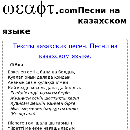
Песни на
казахском
языке
Тексты казахских песен. Песни на
казахском языке.
Ана
Еркелеп өстік, бала да болдық
Қуалап ойын далада қондық
Ананың сөзін құлаққа ілмей
Кей кезде көсем, дана да болдық
Есейдік енді ақтықты беріп
Жүзіңнен сенің шаттықты көріп
Қуансам деймін өзіңмен бірге
Ырысың менен бақ-құтты бөліп
(Кешір ана)
Піспеген әлі шала шығармын
Үйретті ме екен нағашыларым