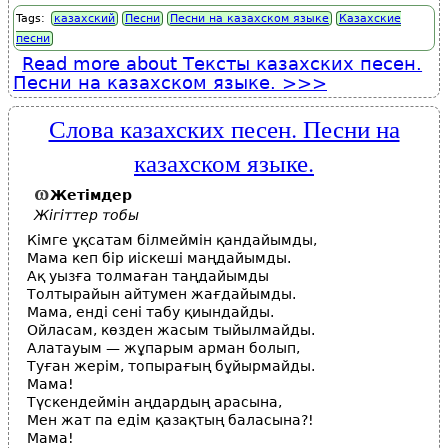
Tags:
казахский
Песни
Песни на казахском языке
Казахские
песни
Read more
about Тексты казахских песен.
Песни на казахском языке.
Слова казахских песен. Песни на
казахском языке.
Жетімдер
Жігіттер тобы
Кімге ұқсатам білмеймін қандайымды,
Мама кеп бір иіскеші маңдайымды.
Ақ уызға толмаған таңдайымды
Толтырайын айтумен жағдайымды.
Мама, енді сені табу қиындайды.
Ойласам, көзден жасым тыйылмайды.
Алатауым — жұпарым арман болып,
Туған жерім, топырағың бұйырмайды.
Мама!
Түскендеймін аңдардың арасына,
Мен жат па едім қазақтың баласына?!
Мама!