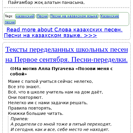
Пайғамбар жоқ алатын панасына,
Tags:
казахский
Песни
Песни на казахском языке
Казахские
песни
Read more
about Слова казахских песен.
Песни на казахском языке.
Тексты переделанных школьных песен
на Первое сентября. Песни-переделки.
На мотив Алла Пугачева «Позови меня с
собой»
Маме с папой учиться сейчас нелегко,
Все это знают.
Всё, что в школе учитель нам на дом даёт,
Они повторяют.
Нелегко им с нами задачки решать,
Правила повторять,
Книжки большие читать.
Припев:
А родители со мной тоже в пятый переходят,
И сегодня, как и все, себе место не находят.