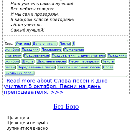
Наш учитель самый лучший!
Все ребяты говорят.
И мы сами проверяли,
В каждом классе повторяли:
- Наш учитель
Самый лучший!
Tags:
Учитель
День учителя
Песни
5
октября
Праздник
Пожелание
Пожелания
учителям
Поздравление
Поздравления с днем учителя
Праздники
октября
Школа
Школьные песни
Песни переделки
Тексты
песен
Переделанные песни
Тексты школьных песен
Слова
школьных песен
Read more
about Слова песен к дню
учителя 5 октября. Песни на день
преподавателя.
Без Бою
Що ж це я
Що ж це я не зумів
Зупинитися вчасно