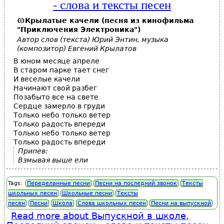
- слова и тексты песен
Крылатые качели (песня из кинофильма
"Приключения Электроника")
Автор слов (текста) Юрий Энтин, музыка
(композитор) Евгений Крылатов
В юном месяце апреле
В старом парке тает снег
И веселые качели
Начинают свой разбег
Позабыто все на свете
Сердце замерло в груди
Только небо только ветер
Только радость впереди
Только небо только ветер
Только радость впереди
Припев:
Взмывая выше ели
Tags:
Переделанные песни
Песни на последний звонок
Тексты
школьных песен
Школьные песни
Тексты
песен
Песни
Школа
Слова школьных песен
Песни на выпускной
Read more
about Выпускной в школе,