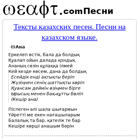
Песни
Тексты казахских песен. Песни на
казахском языке.
Ана
Еркелеп өстік, бала да болдық
Қуалап ойын далада қондық
Ананың сөзін құлаққа ілмей
Кей кезде көсем, дана да болдық
Есейдік енді ақтықты беріп
Жүзіңнен сенің шаттықты көріп
Қуансам деймін өзіңмен бірге
Ырысың менен бақ-құтты бөліп
(Кешір ана)
Піспеген әлі шала шығармын
Үйретті ме екен нағашыларым
Балалық та бар, қателік те бар
Кешіре көрші анашым бәрін