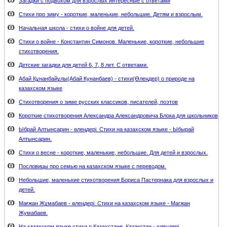
Загадки с подвохом для взрослых интересные с ответами
Стихи про зиму - короткие, маленькие, небольшие. Детям и взрослым.
Начальная школа - стихи о войне для детей.
Стихи о войне - Константин Симонов. Маленькие, короткие, небольшие
стихотворения.
Детские загадки для детей 6, 7, 8 лет. С ответами.
Абай Құнанбайұлы(Абай Кунанбаев) - стихи(Өлеңдер) о природе на
казахском языке
Стихотворения о зиме русских классиков, писателей, поэтов
Короткие стихотворения Александра Александровича Блока для школьников
Ыбрай Алтынсарин - өлеңдері. Стихи на казахском языке - Ыбырай
Алтынсарин.
Стихи о весне - короткие, маленькие, небольшие. Для детей и взрослых.
Пословицы про семью на казахском языке с переводом.
Небольшие, маленькие стихотворения Бориса Пастернака для взрослых и
детей.
Мағжан Жұмабаев - өлеңдері. Стихи на казахском языке - Магжан
Жумабаев.
На казахском языке стихи о Казахстане. Қазақстан - өлеңдері.