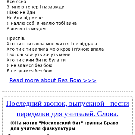
Все ясно
Зі мною тепер і назавжди
Пізно не йди
Не йди від мене
Я наллю собі я наллю тобі вина
А хочеш із медом
Приспів:
Хто ти є ти взяла моє життя І не віддала
Хто ти є ти випила мою кров І п'яною впала
Твої очі кличуть хочуть мене
Хто ти є ким би не була ти
Я не здамся без бою
Я не здамся без бою
Read more
about Без Бою
Последний звонок, выпускной - песни
переделки для учителей. Слова.
На мотив "Московский бит" группы Браво
для
учителя
физкультуры