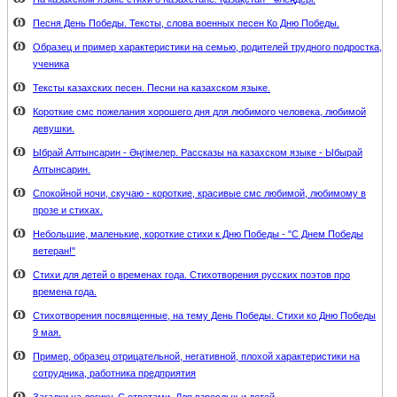
Песня День Победы. Тексты, слова военных песен Ко Дню Победы.
Образец и пример характеристики на семью, родителей трудного подростка,
ученика
Тексты казахских песен. Песни на казахском языке.
Короткие смс пожелания хорошего дня для любимого человека, любимой
девушки.
Ыбрай Алтынсарин - Әңгімелер. Рассказы на казахском языке - Ыбырай
Алтынсарин.
Спокойной ночи, скучаю - короткие, красивые смс любимой, любимому в
прозе и стихах.
Небольшие, маленькие, короткие стихи к Дню Победы - "С Днем Победы
ветеран!"
Стихи для детей о временах года. Стихотворения русских поэтов про
времена года.
Стихотворения посвященные, на тему День Победы. Стихи ко Дню Победы
9 мая.
Пример, образец отрицательной, негативной, плохой характеристики на
сотрудника, работника предприятия