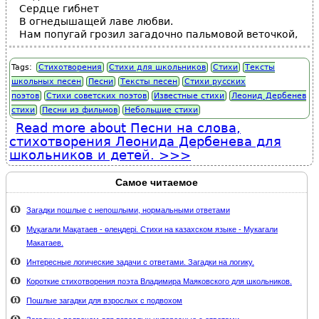
Сердце гибнет
В огнедышащей лаве любви.
Нам попугай грозил загадочно пальмовой веточкой,
Tags:
Стихотворения
Стихи для школьников
Стихи
Тексты
школьных песен
Песни
Тексты песен
Стихи русских
поэтов
Стихи советских поэтов
Известные стихи
Леонид Дербенев
стихи
Песни из фильмов
Небольшие стихи
Read more
about Песни на слова,
стихотворения Леонида Дербенева для
школьников и детей.
Самое читаемое
Загадки пошлые с непошлыми, нормальными ответами
Мұқағали Мақатаев - өлеңдері. Стихи на казахском языке - Мукагали
Макатаев.
Интересные логические задачи с ответами. Загадки на логику.
Короткие стихотворения поэта Владимира Маяковского для школьников.
Пошлые загадки для взрослых с подвохом