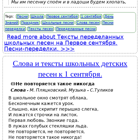
Мы им песенку споём и в ладоши будем хлопать,
Tags:
Песни
Школа
Первое сентября
1 сентября
День
Знаний
Праздник
Школьные песни
Слова песен
Песни
переделки
Тексты песен
Переделанные песни
Read more
about Тексты переделанных
школьных песен на Первое сентября.
Песни-переделки.
Слова и тексты школьных детских
песен к 1 сентября.
Не повторяется такое никогда
Слова
- М. Пляцковский, Музыка - С.Туликов
В школьное окно смотрят облака,
Бесконечным кажется урок.
Слышно, как скрипит перышко слегка,
И ложатся строчки на листок.
Первая любовь. Звонкие года.
В лужах голубых стекляшки льда.
Не повторяется, не повторяется,
Не повторяется такое никогда!