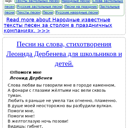
Tags:
Тексты застольных песен
Народные песни
Слова застольных
песен
Русские застольные песни
Песни на праздник
Застольные
песни
Тексты песен
Песни
Русские народные песни
Read more
about Народные известные
тексты песен за столом в праздничных
компаниях.
Песни на слова, стихотворения
Леонида Дербенева для школьников и
детей.
Помоги мне
Леонид Дербенев
Слова любви вы говорили мне в городе каменном,
А фонари с глазами жёлтыми нас вели сквозь
туман.
Любить я раньше не умела так огненно, пламенно.
В душе моей неосторожно вы разбудили вулкан.
Помоги мне,
Помоги мне!
В желтоглазую ночь позови!
Видишь: гибнет,