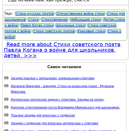
Еще ночами нам, как прежде, снится
Tags:
Стихи русских поэтов
Отечественная война стихи
Стихи для
школьников
Стихи
Стихотворение
Небольшие стихи
Детям стихи
о войне
Павел Коган стихи
Школьные стихи
Стихи советских
поэтов о войне
Стихи советских поэтов
Красивые стихи
Стихи о
войне
Read more
about Стихи советского поэта
Павла Когана о войне для школьников,
детей.
Самое читаемое
Загадки пошлые с непошлыми, нормальными ответами
Мұқағали Мақатаев - өлеңдері. Стихи на казахском языке - Мукагали
Макатаев.
Интересные логические задачи с ответами. Загадки на логику.
Короткие стихотворения поэта Владимира Маяковского для школьников.
Пошлые загадки для взрослых с подвохом
Загадки с подвохом для взрослых интересные с ответами