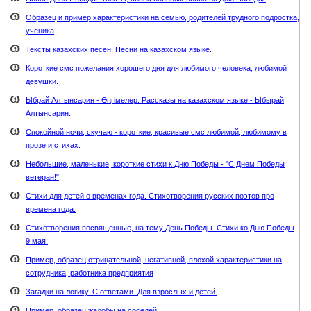
Образец и пример характеристики на семью, родителей трудного подростка,
ученика
Тексты казахских песен. Песни на казахском языке.
Короткие смс пожелания хорошего дня для любимого человека, любимой
девушки.
Ыбрай Алтынсарин - Әңгімелер. Рассказы на казахском языке - Ыбырай
Алтынсарин.
Спокойной ночи, скучаю - короткие, красивые смс любимой, любимому в
прозе и стихах.
Небольшие, маленькие, короткие стихи к Дню Победы - "С Днем Победы
ветеран!"
Стихи для детей о временах года. Стихотворения русских поэтов про
времена года.
Стихотворения посвященные, на тему День Победы. Стихи ко Дню Победы
9 мая.
Пример, образец отрицательной, негативной, плохой характеристики на
сотрудника, работника предприятия
Загадки на логику. С ответами. Для взрослых и детей.
Пример, образец жалобы на соседей