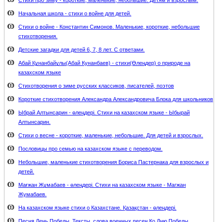
Стихи про зиму - короткие, маленькие, небольшие. Детям и взрослым.
Начальная школа - стихи о войне для детей.
Стихи о войне - Константин Симонов. Маленькие, короткие, небольшие
стихотворения.
Детские загадки для детей 6, 7, 8 лет. С ответами.
Абай Құнанбайұлы(Абай Кунанбаев) - стихи(Өлеңдер) о природе на
казахском языке
Стихотворения о зиме русских классиков, писателей, поэтов
Короткие стихотворения Александра Александровича Блока для школьников
Ыбрай Алтынсарин - өлеңдері. Стихи на казахском языке - Ыбырай
Алтынсарин.
Стихи о весне - короткие, маленькие, небольшие. Для детей и взрослых.
Пословицы про семью на казахском языке с переводом.
Небольшие, маленькие стихотворения Бориса Пастернака для взрослых и
детей.
Мағжан Жұмабаев - өлеңдері. Стихи на казахском языке - Магжан
Жумабаев.
На казахском языке стихи о Казахстане. Қазақстан - өлеңдері.
Песня День Победы. Тексты, слова военных песен Ко Дню Победы.