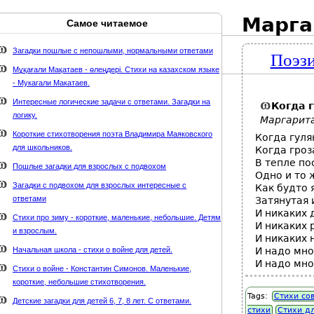
Марга
Самое читаемое
Карта сайта
webmaster@weaft.com
Загадки пошлые с непошлыми, нормальными ответами
Поэзи
держке стихи-классиков.ru
Мұқағали Мақатаев - өлеңдері. Стихи на казахском языке
- Мукагали Макатаев.
Интересные логические задачи с ответами. Загадки на
Когда г
логику.
Маргарит
Короткие стихотворения поэта Владимира Маяковского
Когда гуля
для школьников.
Когда гроз
В тепле по
Пошлые загадки для взрослых с подвохом
Одно и то 
Загадки с подвохом для взрослых интересные с
Как будто 
ответами
Затянутая 
И никаких 
Стихи про зиму - короткие, маленькие, небольшие. Детям
И никаких 
и взрослым.
И никаких 
Начальная школа - стихи о войне для детей.
И надо мн
И надо мно
Стихи о войне - Константин Симонов. Маленькие,
короткие, небольшие стихотворения.
Tags:
Стихи со
Детские загадки для детей 6, 7, 8 лет. С ответами.
стихи
Стихи д