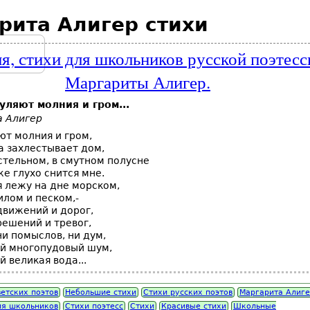
рита Алигер стихи
я, стихи для школьников русской поэтес
Маргариты Алигер.
уляют молния и гром...
а Алигер
ют молния и гром,
а захлестывает дом,
стельном, в смутном полусне
же глухо снится мне.
я лежу на дне морском,
илом и песком,-
движений и дорог,
решений и тревог,
ни помыслов, ни дум,
ой многопудовый шум,
й великая вода...
ветских поэтов
Небольшие стихи
Стихи русских поэтов
Маргарита Алиг
ля школьников
Стихи поэтесс
Стихи
Красивые стихи
Школьные