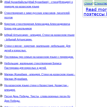
Абай Құнанбайұлы(Абай Кунанбаев) - стихи(Өлеңдер) о
стихи
Стихотв
природе на казахском языке
Read mor
Стихотворения о зиме русских классиков, писателей,
поэтессы 
поэтов
Короткие стихотворения Александра Александровича
Блока для школьников
Ыбрай Алтынсарин - өлеңдері. Стихи на казахском языке
- Ыбырай Алтынсарин.
Стихи о весне - короткие, маленькие, небольшие. Для
детей и взрослых.
Пословицы про семью на казахском языке с переводом.
Небольшие, маленькие стихотворения Бориса
Пастернака для взрослых и детей.
Мағжан Жұмабаев - өлеңдері. Стихи на казахском языке -
Магжан Жумабаев.
На казахском языке стихи о Казахстане. Қазақстан -
өлеңдері.
Песня День Победы. Тексты, слова военных песен Ко
Дню Победы.