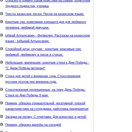
Образец и пример характеристики на семью, родителей
трудного подростка, ученика
Тексты казахских песен. Песни на казахском языке.
Короткие смс пожелания хорошего дня для любимого
человека, любимой девушки.
Ыбрай Алтынсарин - Әңгімелер. Рассказы на казахском
языке - Ыбырай Алтынсарин.
Спокойной ночи, скучаю - короткие, красивые смс
любимой, любимому в прозе и стихах.
Небольшие, маленькие, короткие стихи к Дню Победы -
"С Днем Победы ветеран!"
Стихи для детей о временах года. Стихотворения
русских поэтов про времена года.
Стихотворения посвященные, на тему День Победы.
Стихи ко Дню Победы 9 мая.
Пример, образец отрицательной, негативной, плохой
характеристики на сотрудника, работника предприятия
Загадки на логику. С ответами. Для взрослых и детей.
Пример, образец жалобы на соседей