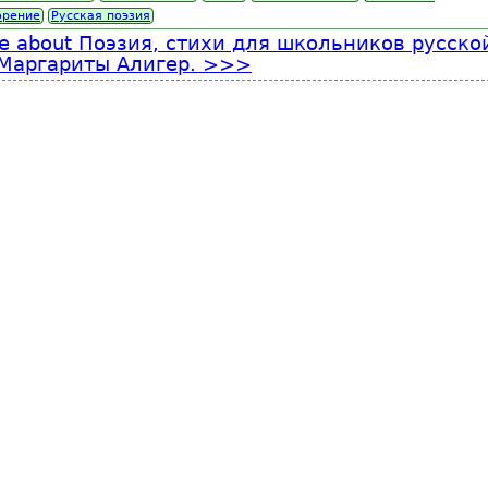
орение
Русская поэзия
e
about Поэзия, стихи для школьников русско
Маргариты Алигер.