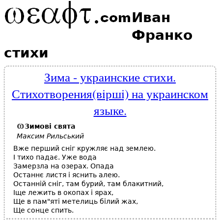
Иван
Франко
стихи
Зима - украинские стихи.
Стихотворения(вiршi) на украинском
языке.
Зимові
свята
Максим Рильський
Вже перший сніг кружляє над землею.
І тихо падає. Уже вода
Замерзла на озерах. Опада
Останнє листя і яснить алею.
Останній сніг, там бурий, там блакитний,
Іще лежить в окопах і ярах,
Ще в пам"яті метелиць білий жах,
Ще сонце спить.