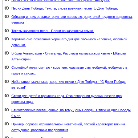
На казахском языке стихи о Казахстане. Қазақстан - өлеңдері.
Песня День Победы. Тексты, слова военных песен Ко Дню Победы.
Образец и пример характеристики на семью, родителей трудного подростка,
ученика
Тексты казахских песен. Песни на казахском языке.
Короткие смс пожелания хорошего дня для любимого человека, любимой
девушки.
Ыбрай Алтынсарин - Әңгімелер. Рассказы на казахском языке - Ыбырай
Алтынсарин.
Спокойной ночи, скучаю - короткие, красивые смс любимой, любимому в
прозе и стихах.
Небольшие, маленькие, короткие стихи к Дню Победы - "С Днем Победы
ветеран!"
Стихи для детей о временах года. Стихотворения русских поэтов про
времена года.
Стихотворения посвященные, на тему День Победы. Стихи ко Дню Победы
9 мая.
Пример, образец отрицательной, негативной, плохой характеристики на
сотрудника, работника предприятия