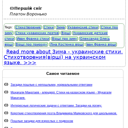
Першій сніг
Платон Воронько
Tags:
Стихотворение
Стихи
Зима
Украинские стихи
Стихи про
зиму
Стихи украинских поэтов
Вірші
Украинские детские
стихи
Иван Франко стихи
Вірші про зиму
Олександр Олесь
вірші
Вірші про природу
Ліна Костенко вірші
Іван Франко вірші
Read more
about Зима - украинские стихи.
Стихотворения(вiршi) на украинском
языке.
Самое читаемое
Загадки пошлые с непошлыми, нормальными ответами
Мұқағали Мақатаев - өлеңдері. Стихи на казахском языке - Мукагали
Макатаев.
Интересные логические задачи с ответами. Загадки на логику.
Короткие стихотворения поэта Владимира Маяковского для школьников.
Пошлые загадки для взрослых с подвохом