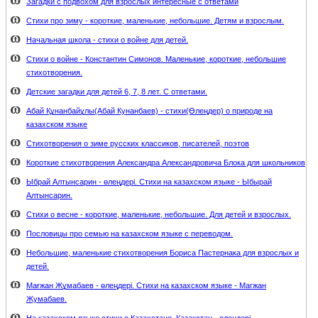
Загадки с подвохом для взрослых интересные с ответами
Стихи про зиму - короткие, маленькие, небольшие. Детям и взрослым.
Начальная школа - стихи о войне для детей.
Стихи о войне - Константин Симонов. Маленькие, короткие, небольшие
стихотворения.
Детские загадки для детей 6, 7, 8 лет. С ответами.
Абай Құнанбайұлы(Абай Кунанбаев) - стихи(Өлеңдер) о природе на
казахском языке
Стихотворения о зиме русских классиков, писателей, поэтов
Короткие стихотворения Александра Александровича Блока для школьников
Ыбрай Алтынсарин - өлеңдері. Стихи на казахском языке - Ыбырай
Алтынсарин.
Стихи о весне - короткие, маленькие, небольшие. Для детей и взрослых.
Пословицы про семью на казахском языке с переводом.
Небольшие, маленькие стихотворения Бориса Пастернака для взрослых и
детей.
Мағжан Жұмабаев - өлеңдері. Стихи на казахском языке - Магжан
Жумабаев.