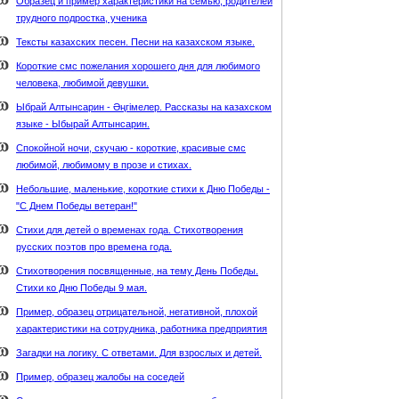
Образец и пример характеристики на семью, родителей
трудного подростка, ученика
Тексты казахских песен. Песни на казахском языке.
Короткие смс пожелания хорошего дня для любимого
человека, любимой девушки.
Ыбрай Алтынсарин - Әңгімелер. Рассказы на казахском
языке - Ыбырай Алтынсарин.
Спокойной ночи, скучаю - короткие, красивые смс
любимой, любимому в прозе и стихах.
Небольшие, маленькие, короткие стихи к Дню Победы -
"С Днем Победы ветеран!"
Стихи для детей о временах года. Стихотворения
русских поэтов про времена года.
Стихотворения посвященные, на тему День Победы.
Стихи ко Дню Победы 9 мая.
Пример, образец отрицательной, негативной, плохой
характеристики на сотрудника, работника предприятия
Загадки на логику. С ответами. Для взрослых и детей.
Пример, образец жалобы на соседей