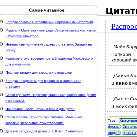
Цитат
Самое читаемое
Карта сайта
webmaster@weaft.com
Загадки пошлые с непошлыми, нормальными ответами
Распрос
держке стихи-классиков.ru
Мұқағали Мақатаев - өлеңдері. Стихи на казахском языке
- Мукагали Макатаев.
Интересные логические задачи с ответами. Загадки на
Майк Бар
логику.
Попкорн —
Короткие стихотворения поэта Владимира Маяковского
хороший вк
для школьников.
Пошлые загадки для взрослых с подвохом
Джина Ло
Загадки с подвохом для взрослых интересные с
В
кино
вме
ответами
Стихи про зиму - короткие, маленькие, небольшие. Детям
Джоэл Си
и взрослым.
В моих фи
Начальная школа - стихи о войне для детей.
Стихи о войне - Константин Симонов. Маленькие,
Tags:
Красивые
короткие, небольшие стихотворения.
фразы
Смешны
Детские загадки для детей 6, 7, 8 лет. С ответами.
людей
Цитаты