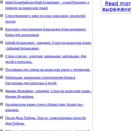
Read mor
Абай Құнанбайұлы(Абай Кунанбаев) - стихи(Өлеңдер) о
выражения
природе на казахском языке
Стихотворения о зиме русских классиков, писателей,
поэтов
Короткие стихотворения Александра Александровича
Блока для школьников
Ыбрай Алтынсарин - өлеңдері. Стихи на казахском языке
- Ыбырай Алтынсарин.
Стихи о весне - короткие, маленькие, небольшие. Для
детей и взрослых.
Пословицы про семью на казахском языке с переводом.
Небольшие, маленькие стихотворения Бориса
Пастернака для взрослых и детей.
Мағжан Жұмабаев - өлеңдері. Стихи на казахском языке -
Магжан Жумабаев.
На казахском языке стихи о Казахстане. Қазақстан -
өлеңдері.
Песня День Победы. Тексты, слова военных песен Ко
Дню Победы.