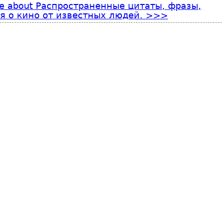
e
about Распространенные цитаты, фразы,
 о кино от известных людей.