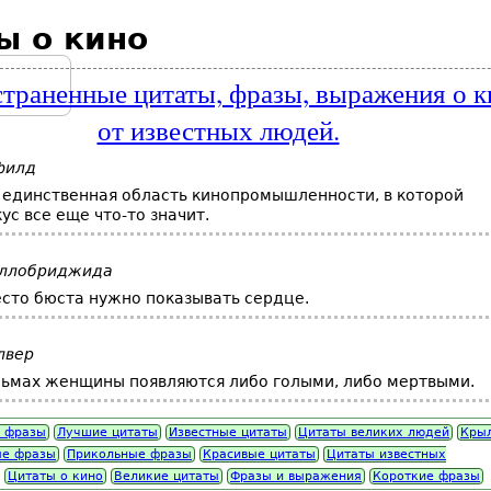
ы о кино
траненные цитаты, фразы, выражения о к
от известных людей.
филд
 единственная область кинопромышленности, в которой
ус все еще что-то значит.
ллобриджида
сто бюста нужно показывать сердце.
лвер
льмах женщины появляются либо голыми, либо мертвыми.
 фразы
Лучшие цитаты
Известные цитаты
Цитаты великих людей
Кры
е фразы
Прикольные фразы
Красивые цитаты
Цитаты известных
Цитаты о кино
Великие цитаты
Фразы и выражения
Короткие фразы