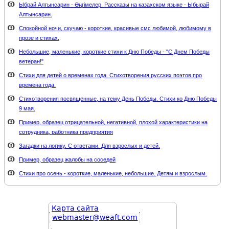
Ыбрай Алтынсарин - Әңгімелер. Рассказы на казахском языке - Ыбырай
Алтынсарин.
Спокойной ночи, скучаю - короткие, красивые смс любимой, любимому в
прозе и стихах.
Небольшие, маленькие, короткие стихи к Дню Победы - "С Днем Победы
ветеран!"
Стихи для детей о временах года. Стихотворения русских поэтов про
времена года.
Стихотворения посвященные, на тему День Победы. Стихи ко Дню Победы
9 мая.
Пример, образец отрицательной, негативной, плохой характеристики на
сотрудника, работника предприятия
Загадки на логику. С ответами. Для взрослых и детей.
Пример, образец жалобы на соседей
Стихи про осень - короткие, маленькие, небольшие. Детям и взрослым.
Карта сайта
webmaster@weaft.com