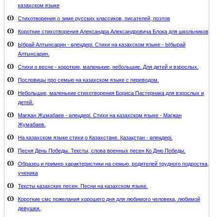
казахском языке
Стихотворения о зиме русских классиков, писателей, поэтов
Короткие стихотворения Александра Александровича Блока для школьников
Ыбрай Алтынсарин - өлеңдері. Стихи на казахском языке - Ыбырай
Алтынсарин.
Стихи о весне - короткие, маленькие, небольшие. Для детей и взрослых.
Пословицы про семью на казахском языке с переводом.
Небольшие, маленькие стихотворения Бориса Пастернака для взрослых и
детей.
Мағжан Жұмабаев - өлеңдері. Стихи на казахском языке - Магжан
Жумабаев.
На казахском языке стихи о Казахстане. Қазақстан - өлеңдері.
Песня День Победы. Тексты, слова военных песен Ко Дню Победы.
Образец и пример характеристики на семью, родителей трудного подростка,
ученика
Тексты казахских песен. Песни на казахском языке.
Короткие смс пожелания хорошего дня для любимого человека, любимой
девушки.