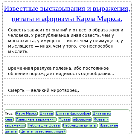
Известные высказывания и выражения,
цитаты и афоризмы Карла Маркса.
Совесть зависит от знаний и от всего образа жизни
человека. У республиканца иная совесть, чем у
монархиста, у имущего — иная, чем у неимущего, у
мыслящего — иная, чем у того, кто неспособен
мыслить.
Временная разлука полезна, ибо постоянное
общение порождает видимость однообразия…
Смерть — великий миротворец.
Tags:
Карл Маркс
Цитаты
Цитаты философов
Цитаты из
книг
Известные выражения
Фразы
афоризмы
Фразы и
выражения
Небольшие фразы
Небольшие цитаты
Известные
цитаты
Цитаты известных людей