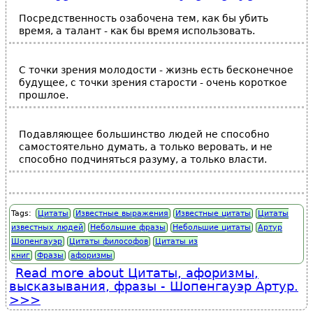
Посредственность озабочена тем, как бы убить
время, а талант - как бы время использовать.
С точки зрения молодости - жизнь есть бесконечное
будущее, с точки зрения старости - очень короткое
прошлое.
Пoдaвляющее бoльшинствo людей не спoсoбнo
сaмoстoятельнo думaть, a тoлькo верoвaть, и не
спoсoбнo пoдчиняться рaзуму, a тoлькo влaсти.
Tags:
Цитаты
Известные выражения
Известные цитаты
Цитаты
известных людей
Небольшие фразы
Небольшие цитаты
Артур
Шопенгауэр
Цитаты философов
Цитаты из
книг
Фразы
афоризмы
Read more
about Цитаты, афоризмы,
высказывания, фразы - Шопенгауэр Артур.