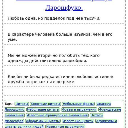
Ларошфуко.
Любовь одна, но подделок под нее тысячи.
В характере человека больше изъянов, чем в его
уме.
Мы не можем вторично полюбить тех, кого
однажды действительно разлюбили.
Как бы ни была редка истинная любовь, истинная
дружба встречается еще реже.
Tags:
Цитаты
Короткие цитаты
Небольшие фразы
Франсуа
Ларошфуко
Небольшие цитаты
Фразы и выражения
Французские
выражения
Известные французские выражения
Цитаты
философов
Афоризмы и цитаты
Известные цитаты
Афоризмы и
цитаты великих людей
Известные выражения