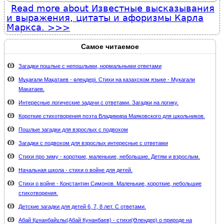
Read more
about Известные высказывания
и выражения, цитаты и афоризмы Карла
Маркса.
Самое читаемое
Загадки пошлые с непошлыми, нормальными ответами
Мұқағали Мақатаев - өлеңдері. Стихи на казахском языке - Мукагали
Макатаев.
Интересные логические задачи с ответами. Загадки на логику.
Короткие стихотворения поэта Владимира Маяковского для школьников.
Пошлые загадки для взрослых с подвохом
Загадки с подвохом для взрослых интересные с ответами
Стихи про зиму - короткие, маленькие, небольшие. Детям и взрослым.
Начальная школа - стихи о войне для детей.
Стихи о войне - Константин Симонов. Маленькие, короткие, небольшие
стихотворения.
Детские загадки для детей 6, 7, 8 лет. С ответами.
Абай Құнанбайұлы(Абай Кунанбаев) - стихи(Өлеңдер) о природе на