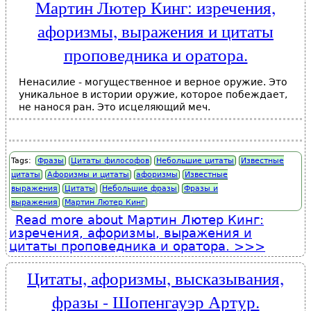
Мартин Лютер Кинг: изречения,
афоризмы, выражения и цитаты
проповедника и оратора.
Ненасилие - могущественное и верное оружие. Это
уникальное в истории оружие, которое побеждает,
не нанося ран. Это исцеляющий меч.
Tags:
Фразы
Цитаты философов
Небольшие цитаты
Известные
цитаты
Афоризмы и цитаты
афоризмы
Известные
выражения
Цитаты
Небольшие фразы
Фразы и
выражения
Мартин Лютер Кинг
Read more
about Мартин Лютер Кинг:
изречения, афоризмы, выражения и
цитаты проповедника и оратора.
Цитаты, афоризмы, высказывания,
фразы - Шопенгауэр Артур.