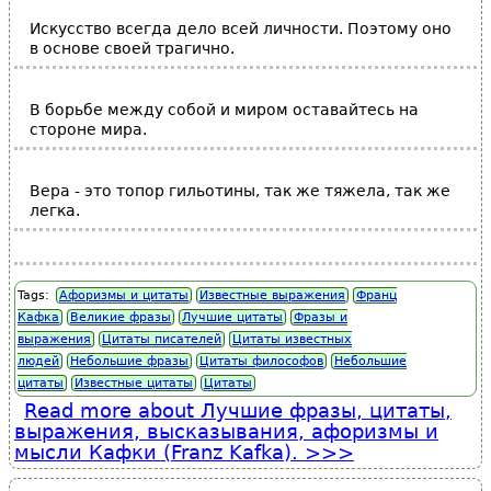
Искусство всегда дело всей личности. Поэтому оно
в основе своей трагично.
В борьбе между собой и миром оставайтесь на
стороне мира.
Вера - это топор гильотины, так же тяжела, так же
легка.
Tags:
Афоризмы и цитаты
Известные выражения
Франц
Кафка
Великие фразы
Лучшие цитаты
Фразы и
выражения
Цитаты писателей
Цитаты известных
людей
Небольшие фразы
Цитаты философов
Небольшие
цитаты
Известные цитаты
Цитаты
Read more
about Лучшие фразы, цитаты,
выражения, высказывания, афоризмы и
мысли Кафки (Franz Kafka).