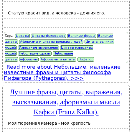
Статую красит вид, а человека - деяния его.
Tags:
Цитаты
Цитаты философов
Великие фразы
Великие
цитаты
Афоризмы и цитаты великих людей
Цитаты великих
людей
Известные выражения
Цитаты известных
людей
Небольшие фразы
Небольшие
цитаты
афоризмы
Афоризмы и цитаты
Пифагор
Read more
about Небольшие, маленькие
известные фразы и цитаты философа
Пифагора (Pythagoras).
Лучшие фразы, цитаты, выражения,
высказывания, афоризмы и мысли
Кафки (Franz Kafka).
Моя тюремная камера - моя крепость.