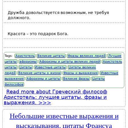
Дружба довольствуется возможным, не требуя
должного.
Красота – это подарок Бога.
Tags:
Аристотель
Великие цитаты
Фразы великих людей
Лучшие
цитаты
афоризмы
Афоризмы и цитаты великих людей
Аристотель
цитаты
Цитаты
Известные цитаты
Цитаты великих
людей
Великие цитаты о жизни
Фразы и выражения
Известные
выражения
Афоризмы и цитаты
Великие фразы
Цитаты
философов
Read more
about Греческий философ
Аристотель: лучшие цитаты, фразы и
выражения.
Небольшие известные выражения и
высказывания, цитаты Франсуа