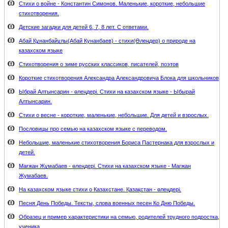
Стихи о войне - Константин Симонов. Маленькие, короткие, небольшие
стихотворения.
Детские загадки для детей 6, 7, 8 лет. С ответами.
Абай Құнанбайұлы(Абай Кунанбаев) - стихи(Өлеңдер) о природе на
казахском языке
Стихотворения о зиме русских классиков, писателей, поэтов
Короткие стихотворения Александра Александровича Блока для школьников
Ыбрай Алтынсарин - өлеңдері. Стихи на казахском языке - Ыбырай
Алтынсарин.
Стихи о весне - короткие, маленькие, небольшие. Для детей и взрослых.
Пословицы про семью на казахском языке с переводом.
Небольшие, маленькие стихотворения Бориса Пастернака для взрослых и
детей.
Мағжан Жұмабаев - өлеңдері. Стихи на казахском языке - Магжан
Жумабаев.
На казахском языке стихи о Казахстане. Қазақстан - өлеңдері.
Песня День Победы. Тексты, слова военных песен Ко Дню Победы.
Образец и пример характеристики на семью, родителей трудного подростка,
ученика