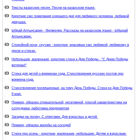
Тексты казахских песен. Песни на казахском языке.
Короткие смс пожелания хорошего дня для любимого человека, любимой
девушки.
Ыбрай Алтынсарин - Әңгімелер. Рассказы на казахском языке - Ыбырай
Алтынсарин.
Спокойной ночи, скучаю - короткие, красивые смс любимой, любимому в
прозе и стихах.
Небольшие, маленькие, короткие стихи к Дню Победы - "С Днем Победы
ветеран!"
Стихи для детей о временах года. Стихотворения русских поэтов про
времена года.
Стихотворения посвященные, на тему День Победы. Стихи ко Дню Победы
9 мая.
Пример, образец отрицательной, негативной, плохой характеристики на
сотрудника, работника предприятия
Загадки на логику. С ответами. Для взрослых и детей.
Пример, образец жалобы на соседей
Стихи про осень - короткие, маленькие, небольшие. Детям и взрослым.