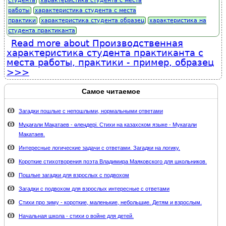
студента
характеристика студента с места
работы
характеристика студента с места
практики
характеристика студента образец
характеристика на
студента практиканта
Read more
about Производственная
характеристика студента практиканта с
места работы, практики - пример, образец
Самое читаемое
Загадки пошлые с непошлыми, нормальными ответами
Мұқағали Мақатаев - өлеңдері. Стихи на казахском языке - Мукагали
Макатаев.
Интересные логические задачи с ответами. Загадки на логику.
Короткие стихотворения поэта Владимира Маяковского для школьников.
Пошлые загадки для взрослых с подвохом
Загадки с подвохом для взрослых интересные с ответами
Стихи про зиму - короткие, маленькие, небольшие. Детям и взрослым.
Начальная школа - стихи о войне для детей.