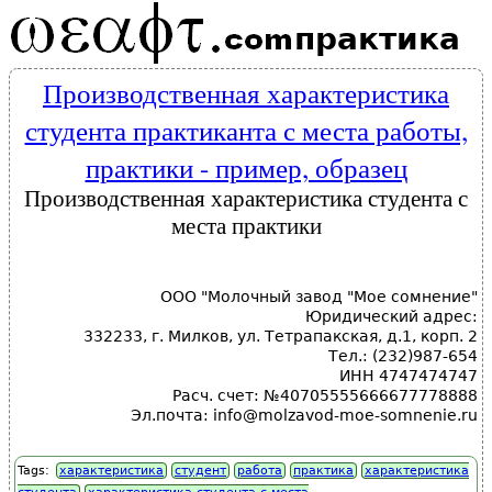
практика
Производственная характеристика
студента практиканта с места работы,
практики - пример, образец
Производственная характеристика студента с
места практики
ООО "Молочный завод "Мое сомнение"
Юридический адрес:
332233, г. Милков, ул. Тетрапакская, д.1, корп. 2
Тел.: (232)987-654
ИНН 4747474747
Расч. счет: №40705555666677778888
Эл.почта: info@molzavod-moe-somnenie.ru
Tags:
характеристика
студент
работа
практика
характеристика