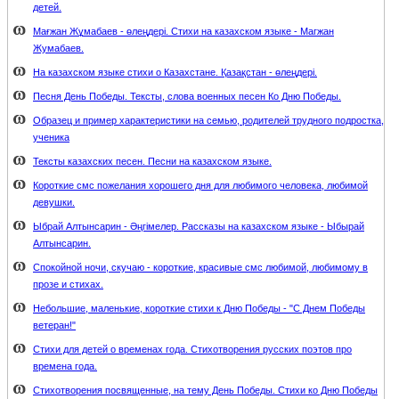
детей.
Мағжан Жұмабаев - өлеңдері. Стихи на казахском языке - Магжан
Жумабаев.
На казахском языке стихи о Казахстане. Қазақстан - өлеңдері.
Песня День Победы. Тексты, слова военных песен Ко Дню Победы.
Образец и пример характеристики на семью, родителей трудного подростка,
ученика
Тексты казахских песен. Песни на казахском языке.
Короткие смс пожелания хорошего дня для любимого человека, любимой
девушки.
Ыбрай Алтынсарин - Әңгімелер. Рассказы на казахском языке - Ыбырай
Алтынсарин.
Спокойной ночи, скучаю - короткие, красивые смс любимой, любимому в
прозе и стихах.
Небольшие, маленькие, короткие стихи к Дню Победы - "С Днем Победы
ветеран!"
Стихи для детей о временах года. Стихотворения русских поэтов про
времена года.
Стихотворения посвященные, на тему День Победы. Стихи ко Дню Победы