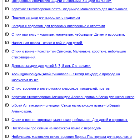
Интересные логические задачи с ответами. Загадки на логику.
Короткие стихотворения поэта Владимира Маяковского для школьников.
Пошлые загадки для взрослых с подвохом
Загадки с подвохом для взрослых интересные с ответами
Стихи про зиму - короткие, маленькие, небольшие. Детям и взрослым.
Начальная школа - стихи о войне для детей.
Стихи о войне - Константин Симонов. Маленькие, короткие, небольшие
стихотворения.
Детские загадки для детей 6, 7, 8 лет. С ответами.
Абай Құнанбайұлы(Абай Кунанбаев) - стихи(Өлеңдер) о природе на
казахском языке
Стихотворения о зиме русских классиков, писателей, поэтов
Короткие стихотворения Александра Александровича Блока для школьников
Ыбрай Алтынсарин - өлеңдері. Стихи на казахском языке - Ыбырай
Алтынсарин.
Стихи о весне - короткие, маленькие, небольшие. Для детей и взрослых.
Пословицы про семью на казахском языке с переводом.
Небольшие, маленькие стихотворения Бориса Пастернака для взрослых и