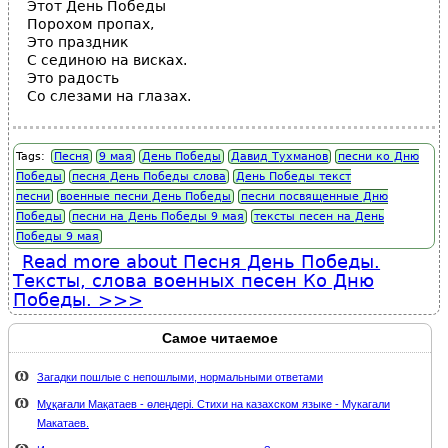
Этот День Победы
Порохом пропах,
Это праздник
С сединою на висках.
Это радость
Со слезами на глазах.
Tags:
Песня
9 мая
День Победы
Давид Тухманов
песни ко Дню
Победы
песня День Победы слова
День Победы текст
песни
военные песни День Победы
песни посвященные Дню
Победы
песни на День Победы 9 мая
тексты песен на День
Победы 9 мая
Read more
about Песня День Победы.
Тексты, слова военных песен Ко Дню
Победы.
Самое читаемое
Загадки пошлые с непошлыми, нормальными ответами
Мұқағали Мақатаев - өлеңдері. Стихи на казахском языке - Мукагали
Макатаев.