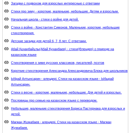
Загадки с подвохом для взрослых интересные с ответами
Стихи про зиму - короткие, маленькие, небольшие. Детям и взрослым.
Начальная школа - стихи о войне для детей.
Стихи о войне - Константин Симонов. Маленькие, короткие, небольшие
стихотворения.
Детские загадки для детей 6, 7, 8 лет. С ответами.
Абай Құнанбайұлы(Абай Кунанбаев) - стихи(Өлеңдер) о природе на
казахском языке
Стихотворения о зиме русских классиков, писателей, поэтов
Короткие стихотворения Александра Александровича Блока для школьников
Ыбрай Алтынсарин - өлеңдері. Стихи на казахском языке - Ыбырай
Алтынсарин.
Стихи о весне - короткие, маленькие, небольшие. Для детей и взрослых.
Пословицы про семью на казахском языке с переводом.
Небольшие, маленькие стихотворения Бориса Пастернака для взрослых и
детей.
Мағжан Жұмабаев - өлеңдері. Стихи на казахском языке - Магжан
Жумабаев.