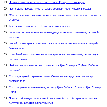
На казахском языке стихи о Казахстане. Қазақстан - өлеңдері.
Песня День Победы. Тексты, слова военных песен Ко Дню Победы.
Образец и пример характеристики на семью, родителей трудного подростка,
ученика
Тексты казахских песен. Песни на казахском языке.
Короткие смс пожелания хорошего дня для любимого человека, любимой
девушки.
Ыбрай Алтынсарин - Әңгімелер. Рассказы на казахском языке - Ыбырай
Алтынсарин.
Спокойной ночи, скучаю - короткие, красивые смс любимой, любимому в
прозе и стихах.
Небольшие, маленькие, короткие стихи к Дню Победы - "С Днем Победы
ветеран!"
Стихи для детей о временах года. Стихотворения русских поэтов про
времена года.
Стихотворения посвященные, на тему День Победы. Стихи ко Дню Победы
9 мая.
Пример, образец отрицательной, негативной, плохой характеристики на
сотрудника, работника предприятия