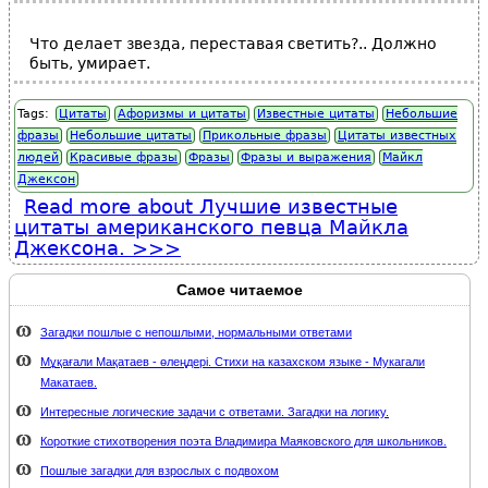
Что делает звезда, переставая светить?.. Должно
быть, умирает.
Tags:
Цитаты
Афоризмы и цитаты
Известные цитаты
Небольшие
фразы
Небольшие цитаты
Прикольные фразы
Цитаты известных
людей
Красивые фразы
Фразы
Фразы и выражения
Майкл
Джексон
Read more
about Лучшие известные
цитаты американского певца Майкла
Джексона.
Самое читаемое
Загадки пошлые с непошлыми, нормальными ответами
Мұқағали Мақатаев - өлеңдері. Стихи на казахском языке - Мукагали
Макатаев.
Интересные логические задачи с ответами. Загадки на логику.
Короткие стихотворения поэта Владимира Маяковского для школьников.
Пошлые загадки для взрослых с подвохом