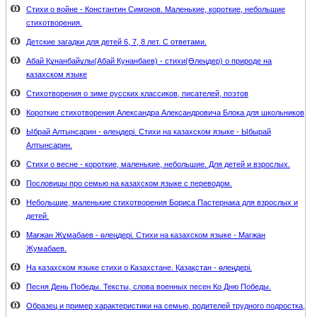
Стихи о войне - Константин Симонов. Маленькие, короткие, небольшие
стихотворения.
Детские загадки для детей 6, 7, 8 лет. С ответами.
Абай Құнанбайұлы(Абай Кунанбаев) - стихи(Өлеңдер) о природе на
казахском языке
Стихотворения о зиме русских классиков, писателей, поэтов
Короткие стихотворения Александра Александровича Блока для школьников
Ыбрай Алтынсарин - өлеңдері. Стихи на казахском языке - Ыбырай
Алтынсарин.
Стихи о весне - короткие, маленькие, небольшие. Для детей и взрослых.
Пословицы про семью на казахском языке с переводом.
Небольшие, маленькие стихотворения Бориса Пастернака для взрослых и
детей.
Мағжан Жұмабаев - өлеңдері. Стихи на казахском языке - Магжан
Жумабаев.
На казахском языке стихи о Казахстане. Қазақстан - өлеңдері.
Песня День Победы. Тексты, слова военных песен Ко Дню Победы.
Образец и пример характеристики на семью, родителей трудного подростка,