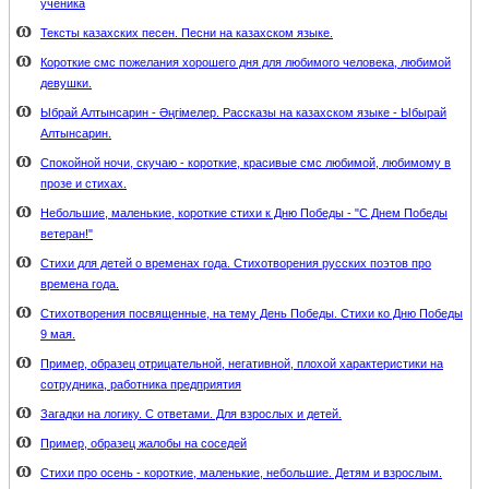
ученика
Тексты казахских песен. Песни на казахском языке.
Короткие смс пожелания хорошего дня для любимого человека, любимой
девушки.
Ыбрай Алтынсарин - Әңгімелер. Рассказы на казахском языке - Ыбырай
Алтынсарин.
Спокойной ночи, скучаю - короткие, красивые смс любимой, любимому в
прозе и стихах.
Небольшие, маленькие, короткие стихи к Дню Победы - "С Днем Победы
ветеран!"
Стихи для детей о временах года. Стихотворения русских поэтов про
времена года.
Стихотворения посвященные, на тему День Победы. Стихи ко Дню Победы
9 мая.
Пример, образец отрицательной, негативной, плохой характеристики на
сотрудника, работника предприятия
Загадки на логику. С ответами. Для взрослых и детей.
Пример, образец жалобы на соседей
Стихи про осень - короткие, маленькие, небольшие. Детям и взрослым.