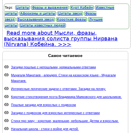
Tags:
Цитаты
Фразы и выражения
Курт Кобейн
Известные
цитаты
Афоризмы и цитаты
Цитаты звезд
Фразы
звезд
Высказывания звезд
Короткие фразы
Лучшие
цитаты
Цитаты известных людей
Read more
about Мысли, фразы,
высказывания солиста группы Нирвана
(Nirvana) Кобейна.
Самое читаемое
Загадки пошлые с непошлыми, нормальными ответами
Мұқағали Мақатаев - өлеңдері. Стихи на казахском языке - Мукагали
Макатаев.
Интересные логические задачи с ответами. Загадки на логику.
Короткие стихотворения поэта Владимира Маяковского для школьников.
Пошлые загадки для взрослых с подвохом
Загадки с подвохом для взрослых интересные с ответами
Стихи про зиму - короткие, маленькие, небольшие. Детям и взрослым.
Начальная школа - стихи о войне для детей.