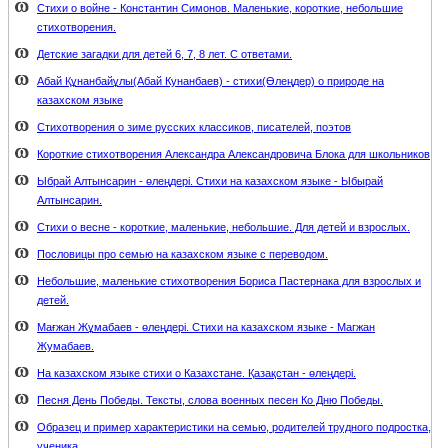
Стихи о войне - Константин Симонов. Маленькие, короткие, небольшие
стихотворения.
Детские загадки для детей 6, 7, 8 лет. С ответами.
Абай Құнанбайұлы(Абай Кунанбаев) - стихи(Өлеңдер) о природе на
казахском языке
Стихотворения о зиме русских классиков, писателей, поэтов
Короткие стихотворения Александра Александровича Блока для школьников
Ыбрай Алтынсарин - өлеңдері. Стихи на казахском языке - Ыбырай
Алтынсарин.
Стихи о весне - короткие, маленькие, небольшие. Для детей и взрослых.
Пословицы про семью на казахском языке с переводом.
Небольшие, маленькие стихотворения Бориса Пастернака для взрослых и
детей.
Мағжан Жұмабаев - өлеңдері. Стихи на казахском языке - Магжан
Жумабаев.
На казахском языке стихи о Казахстане. Қазақстан - өлеңдері.
Песня День Победы. Тексты, слова военных песен Ко Дню Победы.
Образец и пример характеристики на семью, родителей трудного подростка,
ученика