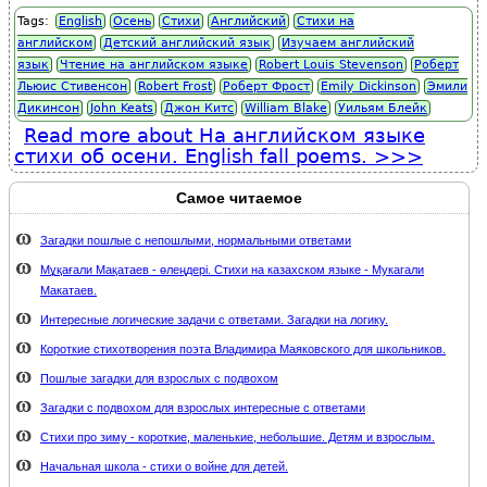
Tags:
English
Осень
Стихи
Английский
Стихи на
английском
Детский английский язык
Изучаем английский
язык
Чтение на английском языке
Robert Louis Stevenson
Роберт
Льюис Стивенсон
Robert Frost
Роберт Фрост
Emily Dickinson
Эмили
Дикинсон
John Keats
Джон Китс
William Blake
Уильям Блейк
Read more
about На английском языке
стихи об осени. English fall poems.
Самое читаемое
Загадки пошлые с непошлыми, нормальными ответами
Мұқағали Мақатаев - өлеңдері. Стихи на казахском языке - Мукагали
Макатаев.
Интересные логические задачи с ответами. Загадки на логику.
Короткие стихотворения поэта Владимира Маяковского для школьников.
Пошлые загадки для взрослых с подвохом
Загадки с подвохом для взрослых интересные с ответами
Стихи про зиму - короткие, маленькие, небольшие. Детям и взрослым.
Начальная школа - стихи о войне для детей.