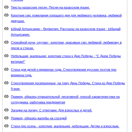
Тексты казахских песен. Песни на казахском языке.
Короткие смс пожелания хорошего дня для любимого человека, любимой
девушки.
Ыбрай Алтынсарин - Әңгімелер. Рассказы на казахском языке - Ыбырай
Алтынсарин.
Спокойной ночи, скучаю - короткие, красивые смс любимой, любимому в
прозе и стихах.
Небольшие, маленькие, короткие стихи к Дню Победы - "С Днем Победы
ветеран!"
Стихи для детей о временах года. Стихотворения русских поэтов про
времена года.
Стихотворения посвященные, на тему День Победы. Стихи ко Дню Победы
9 мая.
Пример, образец отрицательной, негативной, плохой характеристики на
сотрудника, работника предприятия
Загадки на логику. С ответами. Для взрослых и детей.
Пример, образец жалобы на соседей
Стихи про осень - короткие, маленькие, небольшие. Детям и взрослым.