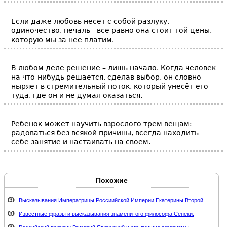
Если даже любовь несет с собой разлуку,
одиночество, печаль - все равно она стоит той цены,
которую мы за нее платим.
В любом деле решение – лишь начало. Когда человек
на что-нибудь решается, сделав выбор, он словно
ныряет в стремительный поток, который унесёт его
туда, где он и не думал оказаться.
Ребенок может научить взрослого трем вещам:
радоваться без всякой причины, всегда находить
себе занятие и настаивать на своем.
Похожие
Высказывания Императрицы Россиийской Империи Екатерины Второй.
Известные фразы и высказывания знаменитого философа Сенеки.