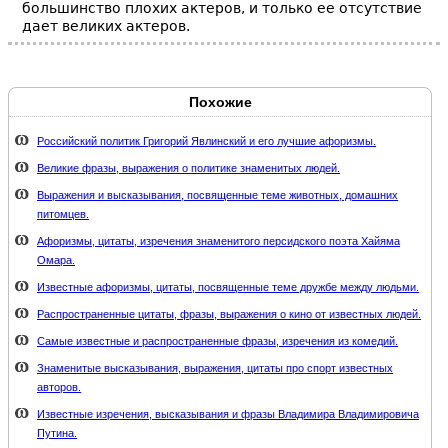
большинство плохих актеров, и только ее отсутствие
дает великих актеров.
Похожие
Российский политик Григорий Явлинский и его лучшие афоризмы.
Великие фразы, выражения о политике знаменитых людей.
Выражения и высказывания, посвященные теме животных, домашних
питомцев.
Афоризмы, цитаты, изречения знаменитого персидского поэта Хайяма
Омара.
Известные афоризмы, цитаты, посвященные теме дружбе между людьми.
Распространенные цитаты, фразы, выражения о кино от известных людей.
Самые известные и распространенные фразы, изречения из комедий.
Знаменитые высказывания, выражения, цитаты про спорт известных
авторов.
Известные изречения, высказывания и фразы Владимира Владимировича
Путина.