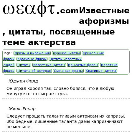
Известные
афоризмы
, цитаты, посвященные
теме актерства
Tags:
Фразы и выражения
Лучшие цитаты
Прикольные
фразы
Красивые фразы
Цитаты известных
людей
Цитаты
Известные цитаты
Крылатые фразы
Короткие
фразы
Цитаты об актерах
Смешные фразы
Красивые цитаты
Юджин Филд
Он играл короля так, словно боялся, что в любую
минуту кто-то сыграет туза.
Жюль Ренар
Следует прощать талантливым актрисам их капризы,
ибо бедные, лишенные таланта дамы капризничают
не меньше.