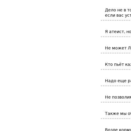
Дело не в т
если вас ус
Я атеист, н
Не может Л
Кто пьёт ка
Надо еще ра
Не позволим
Также мы о
Возле корму