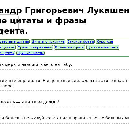
андр Григорьевич Лукашен
е цитаты и фразы
дента.
звестные цитаты
Цитаты о политике
Великие фразы
Короткие
е цитаты
Фразы и выражения
Крылатые фразы
Цитаты известных
е цитаты
Лучшие цитаты
ь меры и наложить вето на табу.
тимным ещё долго. Я ещё не всё сделал, из-за этого власть
скоро.
 дождь — я дал вам дождь!
на болезнь не жалуйтесь! У нас в правительстве больных м