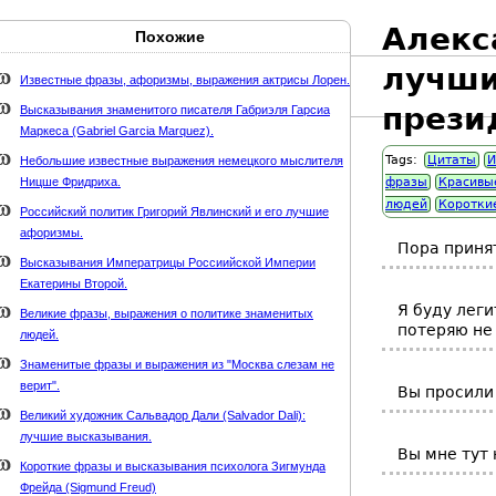
Алекс
Похожие
Карта сайта
webmaster@weaft.com
лучши
Известные фразы, афоризмы, выражения актрисы Лорен.
держке стихи-классиков.ru
прези
Высказывания знаменитого писателя Габриэля Гарсиа
Маркеса (Gabriel Garcia Marquez).
Tags:
Цитаты
И
Небольшие известные выражения немецкого мыслителя
Ницше Фридриха.
фразы
Красивы
людей
Коротки
Российский политик Григорий Явлинский и его лучшие
афоризмы.
Пора принят
Высказывания Императрицы Россиийской Империи
Екатерины Второй.
Я буду леги
Великие фразы, выражения о политике знаменитых
потеряю не 
людей.
Знаменитые фразы и выражения из "Москва слезам не
верит".
Вы просили
Великий художник Сальвадор Дали (Salvador Dali):
лучшие высказывания.
Вы мне тут 
Короткие фразы и высказывания психолога Зигмунда
Фрейда (Sigmund Freud)