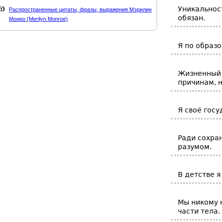
Уникальност
Распространенные цитаты, фразы, выражения Мэрилин
обязан.
Монро (Merilyn Monroe)
Я по образ
Жизненный 
причинам, 
Я своё гос
Ради сохра
разумом.
В детстве я
Мы никому 
части тела.