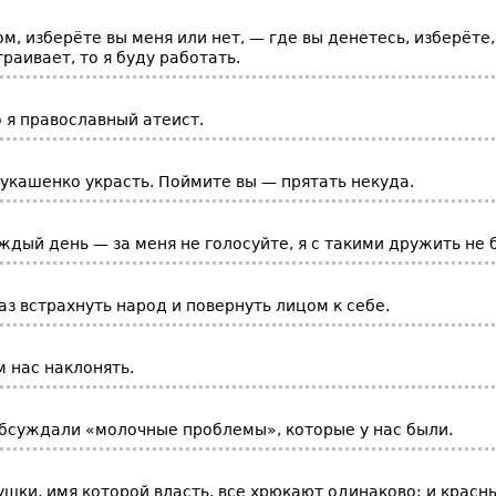
ом, изберёте вы меня или нет, — где вы денетесь, изберёте,
траивает, то я буду работать.
о я православный атеист.
укашенко украсть. Поймите вы — прятать некуда.
ждый день — за меня не голосуйте, я с такими дружить не 
з встрахнуть народ и повернуть лицом к себе.
 нас наклонять.
бсуждали «молочные проблемы», которые у нас были.
шки, имя которой власть, все хрюкают одинаково: и красны