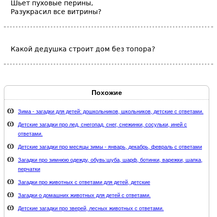
Шьет пуховые перины,
Разукрасил все витрины?
Какой дедушка строит дом без топора?
Похожие
Зима - загадки для детей: дошкольников, школьников, детские с ответами.
Детские загадки про лед, снегопад, снег, снежинки, сосульки, иней с
ответами.
Детские загадки про месяцы зимы - январь, декабрь, февраль с ответами
Загадки про зимнюю одежду, обувь:шуба, шарф, ботинки, варежки, шапка,
перчатки
Загадки про животных с ответами для детей, детские
Загадки о домашних животных для детей с ответами.
Детские загадки про зверей, лесных животных с ответами.