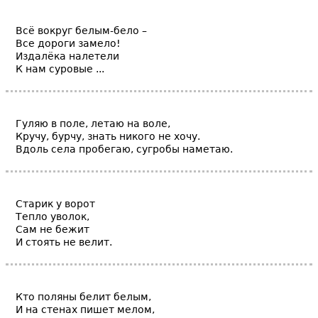
Всё вокруг белым-бело –
Все дороги замело!
Издалёка налетели
К нам суровые ...
Гуляю в поле, летаю на воле,
Кручу, бурчу, знать никого не хочу.
Вдоль села пробегаю, сугробы наметаю.
Старик у ворот
Тепло уволок,
Сам не бежит
И стоять не велит.
Кто поляны белит белым,
И на стенах пишет мелом,