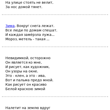
На улице стоять не велит,
За нос домой тянет.
Зима
. Вокруг снега лежат.
Все люди по домам спешат.
И каждая замёрзла лужа...
Мороз, метель - такая ...
Невидимкой, осторожно
Он является ко мне,
И рисует, как художник,
Он узоры на окне.
Это - клен, а это - ива,
Вот и пальма предо мной.
Как рисует он красиво
Белой краскою зимой
Налетит на землю вдруг