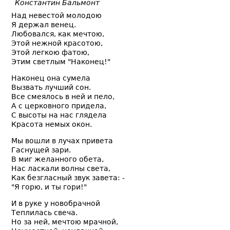
Константин Бальмонт
Над невестой молодою
Я держал венец.
Любовался, как мечтою,
Этой нежной красотою,
Этой легкою фатою,
Этим светлым "Наконец!"
Наконец она сумела
Вызвать лучший сон.
Все смеялось в ней и пело,
А с церковного придела,
С высоты на нас глядела
Красота немых окон.
Мы вошли в лучах привета
Гаснущей зари.
В миг желанного обета,
Нас ласкали волны света,
Как безгласный звук завета: -
"Я горю, и ты гори!"
И в руке у новобрачной
Теплилась свеча.
Но за ней, мечтою мрачной,