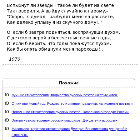
Вспыхнут ли звезды - такое ли будет на свете! -
Так говорил я. А выйду случайно к парому,-
"Скоро,- я думал,- разбудят меня на рассвете,
Как далеко уплыву я из скучного дому!.."
О, если б завтра подняться, воспрянувши духом,
С детскою верой в бессчетные вечные годы,
О, если б верить, что годы покажутся пухом,-
Как бы опять обманули меня пароходы!..
1970
Похожие
Лучшие стихотворения, творчество русских поэтов на тему имен.
Стихи про Новый год, Рождество и зимние праздники, написанные поэтами.
Небольшие стихотворения русских поэтов - классиков о городах России.
Элегии - стихотворения русских классиков. Для детей и взрослых.
Маленькие, короткие стихотворения Дмитрия Веневитинова для детей и
взрослых.