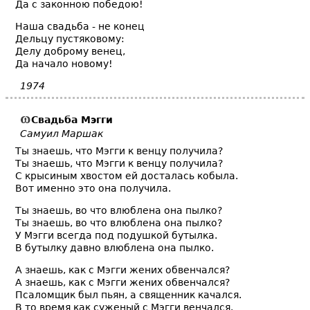
Да с законною победою!
Наша свадьба - не конец
Дельцу пустяковому:
Делу доброму венец,
Да начало новому!
1974
Свадьба
Мэгги
Самуил Маршак
Ты знаешь, что Мэгги к венцу получила?
Ты знаешь, что Мэгги к венцу получила?
С крысиным хвостом ей досталась кобыла.
Вот именно это она получила.
Ты знаешь, во что влюблена она пылко?
Ты знаешь, во что влюблена она пылко?
У Мэгги всегда под подушкой бутылка.
В бутылку давно влюблена она пылко.
А знаешь, как с Мэгги жених обвенчался?
А знаешь, как с Мэгги жених обвенчался?
Псаломщик был пьян, а священник качался.
В то время как суженый с Мэгги венчался.