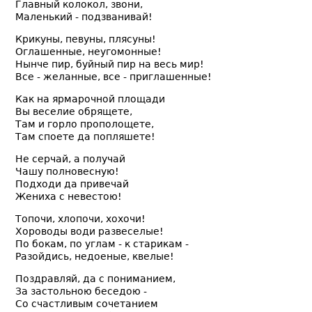
Главный колокол, звони,
Маленький - подзванивай!
Крикуны, певуны, плясуны!
Оглашенные, неугомонные!
Нынче пир, буйный пир на весь мир!
Все - желанные, все - приглашенные!
Как на ярмарочной площади
Вы веселие обрящете,
Там и горло прополощете,
Там споете да попляшете!
Не серчай, а получай
Чашу полновесную!
Подходи да привечай
Жениха с невестою!
Топочи, хлопочи, хохочи!
Хороводы води развеселые!
По бокам, по углам - к старикам -
Разойдись, недоеные, квелые!
Поздравляй, да с пониманием,
За застольною беседою -
Со счастливым сочетанием