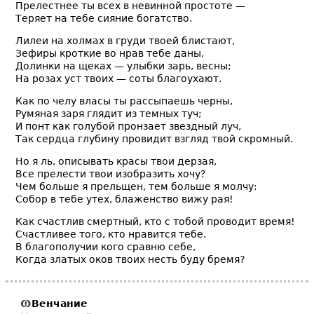
Прелестнее ты всех в невинной простоте —
Теряет на тебе сияние богатство.
Лилеи на холмах в груди твоей блистают,
Зефиры кроткие во нрав тебе даны,
Долинки на щеках — улыбки зарь, весны;
На розах уст твоих — соты благоухают.
Как по челу власы ты рассыпаешь черны,
Румяная заря глядит из темных туч;
И понт как голубой пронзает звездный луч,
Так сердца глубину провидит взгляд твой скромный.
Но я ль, описывать красы твои дерзая,
Все прелести твои изобразить хочу?
Чем больше я прельщен, тем больше я молчу:
Собор в тебе утех, блаженство вижу рая!
Как счастлив смертный, кто с тобой проводит время!
Счастливее того, кто нравится тебе.
В благополучии кого сравню себе,
Когда златых оков твоих несть буду бремя?
Венчание