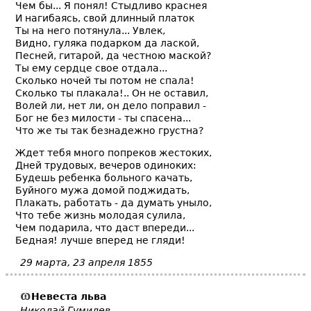
Чем бы... Я понял! Стыдливо краснея
И нагибаясь, свой длинный платок
Ты на него потянула... Увлек,
Видно, гуляка подарком да лаской,
Песней, гитарой, да честною маской?
Ты ему сердце свое отдала...
Сколько ночей ты потом не спала!
Сколько ты плакала!.. Он не оставил,
Волей ли, нет ли, он дело поправил -
Бог не без милости - ты спасена...
Что же ты так безнадежно грустна?
Ждет тебя много попреков жестоких,
Дней трудовых, вечеров одиноких:
Будешь ребенка больного качать,
Буйного мужа домой поджидать,
Плакать, работать - да думать уныло,
Что тебе жизнь молодая сулила,
Чем подарила, что даст впереди...
Бедная! лучше вперед не гляди!
29 марта, 23 апреля 1855
Невеста льва
Николай Гумилев