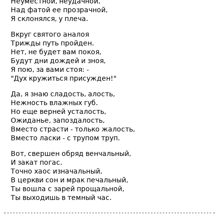
Неуместной, неудачной,
Над фатой ее прозрачной,
Я склонялся, у плеча.
Вкруг святого аналоя
Трижды путь пройден.
Нет, не будет вам покоя,
Будут дни дождей и зноя,
Я пою, за вами стоя: -
"Дух кружиться присужден!"
Да, я знаю сладость, алость,
Нежность влажных губ.
Но еще верней усталость,
Ожиданье, запоздалость,
Вместо страсти - только жалость,
Вместо ласки - с трупом труп.
Вот, свершен обряд венчальный,
И закат погас.
Точно хаос изначальный,
В церкви сон и мрак печальный,
Ты вошла с зарей прощальной,
Ты выходишь в темный час.