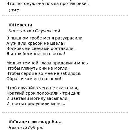
Что, потонув, она плыла против реки".
1747
Невеста
Константин Случевский
В пышном гробе меня разукрасили,
А уж я ли красой не цвела?
Восковыми свечами обставили,-
Я и так бесконечно светла!
Медью темной глаза придавили мне,-
Чтобы глянуть они не могли;
Чтобы сердце во мне не забилося,
Образочком его нагнели!
Чтоб случайно чего не сказала я,
Краткий срок положили - три дня!
И цветами могилу засыпали,
И цветы придушили меня...
Скачет ли
свадьба
...
Николай Рубцов