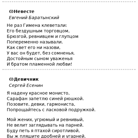
Невесте
Евгений Баратынский
Не раз Гимена клеветали:
Его бездушным торговцом,
Брюзгой, ревнивцем и глупцом
Попеременно называли.
Как свет его ни назови,
У вас он будет, без сомненья,
Достойным сыном уваженья
И братом пламенной любви!
Девичник
Сергей Есенин
Я надену красное монисто,
Сарафан запетлю синей рюшкой.
Позовите, девки, гармониста,
Попрощайтесь с ласковой подружкой.
Мой жених, угрюмый и ревнивый,
Не велит заглядывать на парней.
Буду петь я птахой сиротливой,
Вы ж пляшите дробней и угарней.