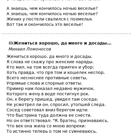
А знаешь, чем кончилось ночью веселье?
А знаешь, чем кончилось ночью веселье?
Жених у постели свалился с похмелья.
Вот так и окончилось это веселье!
Жениться
хорошо, да много и досады...
Михаил Ломоносов
Жениться хорошо, да много и досады.
Я слова не скажу про женские наряды.
Кто мил, на том всегда приятен и убор;
Хоть правда, что пря том и кошелек неспор.
Всего несноснее противные советы,
Упрямые слова и спорные ответы.
Пример нам показал недавно мужичок,
Которого жену в воде постигнул рок.
Он, к берегу пришед, увидел там соседа:
Не усмотрел ли он, спросил, утопшей следа.
Сосед советовал вниз берегом идти:
Что быстрина туда должна ее снести.
Но он ответствовал: "Я, братец, признаваюсь,
Что век она жила со мною вопреки:
То истинно теперь о том не сумневаюсь,