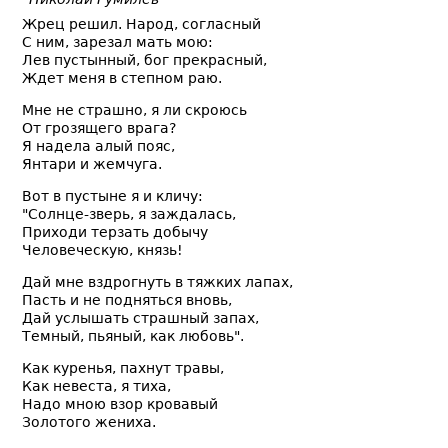
Жрец решил. Народ, согласный
С ним, зарезал мать мою:
Лев пустынный, бог прекрасный,
Ждет меня в степном раю.
Мне не страшно, я ли скроюсь
От грозящего врага?
Я надела алый пояс,
Янтари и жемчуга.
Вот в пустыне я и кличу:
"Солнце-зверь, я заждалась,
Приходи терзать добычу
Человеческую, князь!
Дай мне вздрогнуть в тяжких лапах,
Пасть и не подняться вновь,
Дай услышать страшный запах,
Темный, пьяный, как любовь".
Как куренья, пахнут травы,
Как невеста, я тиха,
Надо мною взор кровавый
Золотого жениха.