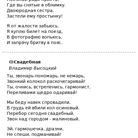
Где вы снятые в обнимку.
Двоюродная сестра,
Застели ему простынку!
Я от жалости забьюсь.
Я куплю билет на поезд.
В фотографию вопьюсь.
И запрячу бритву в пояс.
Свадебная
Владимир Высоцкий
Ты, звонарь-пономарь, не кемарь,
Звонкий колокол раскочегаривай!
Ты, очнись, встрепенись, гармонист,
Переливами щедро одаривай!
Мы беду навек спровадили,
В грудь ей вбили кол осиновый.
Перебор сегодня свадебный,
Звон над городом - малиновый.
Эй, гармошечка, дразни,
Не спеши, подманивай!