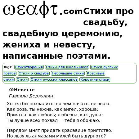
Стихи про
свадьбу,
свадебную церемонию,
жениха и невесту,
написанные поэтами.
Tags:
Стихотворения
Стихи для школьников
Стихи русских
поэтов
Стихи о свадьбе
Небольшие стихи
Красивые
стихи
Стихи
Стихи русских классиков
Короткие стихи
Невесте
Гаврила Державин
Хотел бы похвалить, но чем начать, не знаю.
Как роза, ты нежна, как ангел, хороша;
Приятна, как любовь; любезна, как душа;
Ты лучше всех похвал — тебя я обожаю.
Нарядом мнят придать красавице приятство.
Но льзя ль алмазами милей быть дурноте?