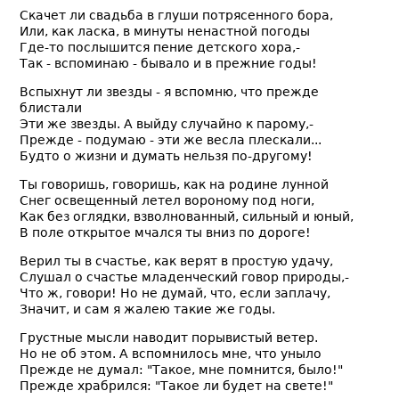
Скачет ли свадьба в глуши потрясенного бора,
Или, как ласка, в минуты ненастной погоды
Где-то послышится пение детского хора,-
Так - вспоминаю - бывало и в прежние годы!
Вспыхнут ли звезды - я вспомню, что прежде
блистали
Эти же звезды. А выйду случайно к парому,-
Прежде - подумаю - эти же весла плескали...
Будто о жизни и думать нельзя по-другому!
Ты говоришь, говоришь, как на родине лунной
Снег освещенный летел вороному под ноги,
Как без оглядки, взволнованный, сильный и юный,
В поле открытое мчался ты вниз по дороге!
Верил ты в счастье, как верят в простую удачу,
Слушал о счастье младенческий говор природы,-
Что ж, говори! Но не думай, что, если заплачу,
Значит, и сам я жалею такие же годы.
Грустные мысли наводит порывистый ветер.
Но не об этом. А вспомнилось мне, что уныло
Прежде не думал: "Такое, мне помнится, было!"
Прежде храбрился: "Такое ли будет на свете!"