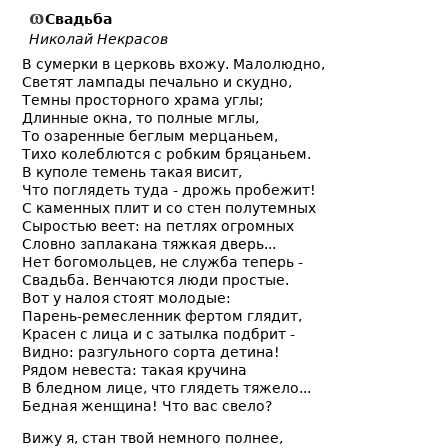
Свадьба
Николай Некрасов
В сумерки в церковь вхожу. Малолюдно,
Светят лампады печально и скудно,
Темны просторного храма углы;
Длинные окна, то полные мглы,
То озаренные беглым мерцаньем,
Тихо колеблются с робким бряцаньем.
В куполе темень такая висит,
Что поглядеть туда - дрожь пробежит!
С каменных плит и со стен полутемных
Сыростью веет: на петлях огромных
Словно заплакана тяжкая дверь...
Нет богомольцев, не служба теперь -
Свадьба. Венчаются люди простые.
Вот у налоя стоят молодые:
Парень-ремесленник фертом глядит,
Красен с лица и с затылка подбрит -
Видно: разгульного сорта детина!
Рядом невеста: такая кручина
В бледном лице, что глядеть тяжело...
Бедная женщина! Что вас свело?
Вижу я, стан твой немного полнее,