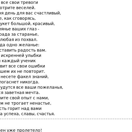
все свои тревоги
отрите веселей.
я день для вас счастливый,
е, как сговорясь,
укет большой, красивый,
иянье ваших глаз -
рада за старанье,
любая из похвал.
гда одно желанье:
ставить радость вам.
 искренней улыбки
и каждый ученик
вит все свои ошибки
шем их не повторит.
 несете факел знаний,
 погаснет никогда.
будутся все ваши пожеланья,
я заветная мечта.
ите свой опыт с нами,
м не трогает ненастье,
сть горит над вами
а успеха, славы, счастья.
сен уже пролетело!