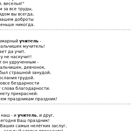
, веселья!"
 за все труды,
рядом вы всегда,
 вашем доброты
меньше никогда.
ошмарный
учитель
-
мальчишек мучитель!
ает да учит.
у не наскучит!
т он удрученным -
мальчишек, девчонок,
 был страшной занудой,
ослания грудой.
вовсе бездарности
т слова благодарности.
нету прекрасней:
всем праздникам праздник!
наш - и
учитель
, и друг,
сегодня Ваш праздник!
 Ваших самых нелёгких заслуг,