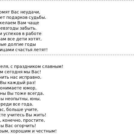
омят Вас неудачи,
ет подарков судьбы.
желаем Вам чаще
невзгоды забыть.
и успехов в работе
ам все дети хотят,
ные долгие годы
ицами счастья летят!
теля, с праздником славным!
м сегодня мы Вас!
чить нас исправно,
 Вы каждый раз!
понимаете юмор,
зны Вы тоже всегда.
мы неопытны, юны,
ереди все года.
ас, больше учите,
сте учитесь Вы жить!
с, конечно, простите,
ы Вас огорчить!
рым, хорошим и честным!