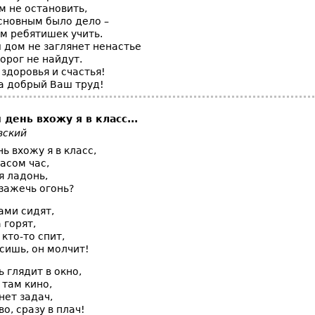
м не остановить,
основным было дело –
ем ребятишек учить.
 дом не заглянет ненастье
орог не найдут.
здоровья и счастья!
за добрый Ваш труд!
день вхожу я в класс...
вский
 вхожу я в класс,
часом час,
я ладонь,
зажечь огонь?
ами сидят,
 горят,
 кто-то спит,
сишь, он молчит!
ь глядит в окно,
 там кино,
нет задач,
о, сразу в плач!