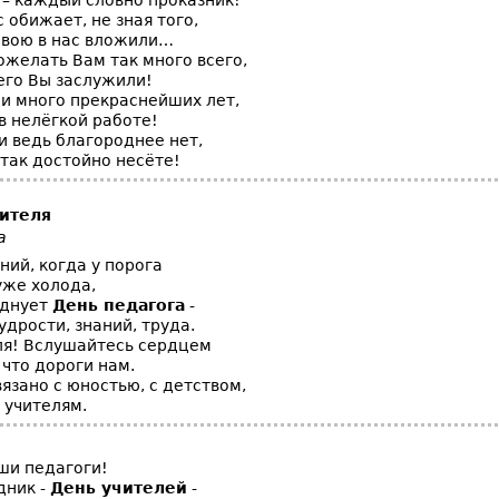
 – каждый словно проказник!
обижает, не зная того,
свою в нас вложили…
ожелать Вам так много всего,
его Вы заслужили!
 и много прекраснейших лет,
в нелёгкой работе!
и ведь благороднее нет,
 так достойно несёте!
ителя
а
ний, когда у порога
же холода,
зднует
День педагога
-
дрости, знаний, труда.
ля! Вслушайтесь сердцем
, что дороги нам.
вязано с юностью, с детством,
 учителям.
ши педагоги!
дник -
День учителей
-