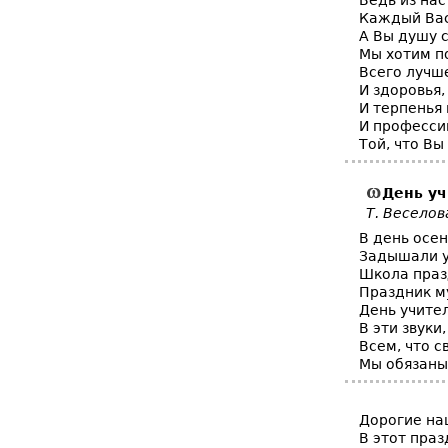
Ведь из нас
Каждый Вас 
А Вы душу 
Мы хотим п
Всего лучш
И здоровья,
И терпенья 
И професси
Той, что Вы
День уч
Т. Веселов
В день осен
Задышали у
Школа пра
Праздник му
День учите
В эти звуки
Всем, что с
Мы обязаны
Дорогие на
В этот праз