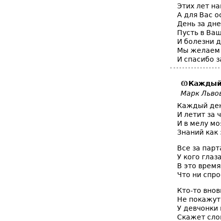
Этих лет на
А для Вас 
День за дн
Пусть в Ваш
И болезни д
Мы желаем 
И спасибо 
Каждый 
Марк Льво
Каждый день
И летит за 
И в мелу мо
Знаний как 
Все за парт
У кого глаза
В это время
Что ни спро
Кто-то внов
Не покажут
У девчонки 
Скажет слов