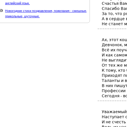
Счастья Вам
английский язык.
Спасибо Вам
Новогодние стихи поздравления, пожелания - смешные,
За то, что 
прикольные, шуточные.
А в сердце
Не станет 
Ах, этот к
Девчонок, 
Всё их поуч
И как самом
Не выгляди
От тех же 
К тому, кто
Приходят п
Таланты и 
В них пишу
Профессии 
Сегодня - 
Уважаемый 
Наступает 
И не счесть