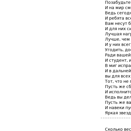
Позабудьте 
И на мир см
Ведь сегодн
И ребята вс
Вам несут б
И для них с
Лучшая наг
Лучше, чем 
И у них все
Угодить, до
Ради вашей
И студент, 
В миг испра
И в дальней
вы для всех
Тот, что не
Пусть же с
И исполнитс
Ведь вы дел
Пусть же ва
И навеки пу
Яркая звезд
Сколько ве