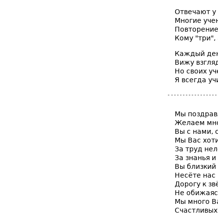
Отвечают у 
Многие уче
Повторение
Кому "три", 
Каждый день
Вижу взгляд
Но своих уч
Я всегда уч
Мы поздрав
Желаем мно
Вы с нами, 
Мы Вас хот
За труд не
За знанья и
Вы близкий 
Несёте нас 
Дорогу к зв
Не обижаяс
Мы много В
Счастливых