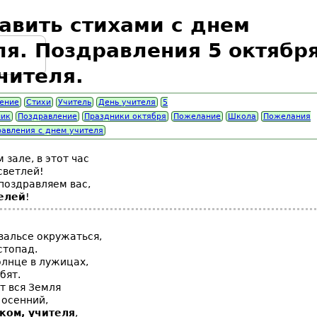
авить стихами с днем
ля. Поздравления 5 октября
чителя.
ение
Стихи
Учитель
День учителя
5
ник
Поздравление
Праздники октября
Пожелание
Школа
Пожелания
авления с днем учителя
 зале, в этот час
светлей!
поздравляем вас,
елей
!
вальсе окружаться,
стопад.
олнце в лужицах,
бят.
т вся Земля
 осенний,
ком, учителя
,