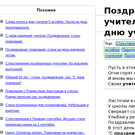
Поздр
Похожие
Карта сайта
webmaster@weaft.com
учите
Слова песен к дню учителя 5 октября. Песни на день
преподавателя.
держке стихи-классиков.ru
дню у
С днем рождения учитель! Поздравления, стихи,
пожелания.
Tags:
Стихотвор
Поздравления, пожелания, стихи на день рождения
октября
Празд
летом.
учителям
Поздр
Стихотворения посвященные учителям. На праздник,
Пусть в этом
выпускной.
Огни горят 
Юбилей 50 лет - стихи, поздравления, смс "С днем
И вновь мы 
рождения"
Своих
учит
Пожелания с Рождеством Христовым в стихах.
Рождественские смс поздравления.
Листочки в 
Стихи посвященные дню космонавтики. Небольшие и
У школы ли
короткие.
Сверкает с
Улыбки у ре
Стихотворения к Первому сентября. Детские стихи
Поздравляе
первоклассников на 1 сентября.
В этот день
Happy Christmas wishes. Пожелания на рождество -
"С
праздни