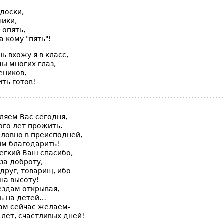
доски,
ники,
 опять,
а кому "пять"!
 вхожу я в класс,
ы многих глаз,
еников,
ить готов!
ляем Вас сегодня,
го лет прожить.
словно в преисподней,
им благодарить!
лёгкий Ваш спасибо,
 за доброту,
друг, товарищ, ибо
на высоту!
ёздам открывая,
ь на детей…
ам сейчас желаем-
 лет, счастливых дней!