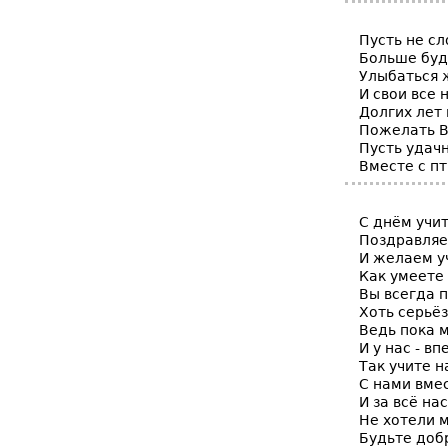
Пусть не сл
Больше буд
Улыбаться 
И свои все 
Долгих лет 
Пожелать В
Пусть удач
Вместе с пт
С днём учи
Поздравляе
И желаем у
Как умеете
Вы всегда 
Хоть серьё
Ведь пока 
И у нас - вп
Так учите н
С нами вме
И за всё на
Не хотели м
Будьте доб