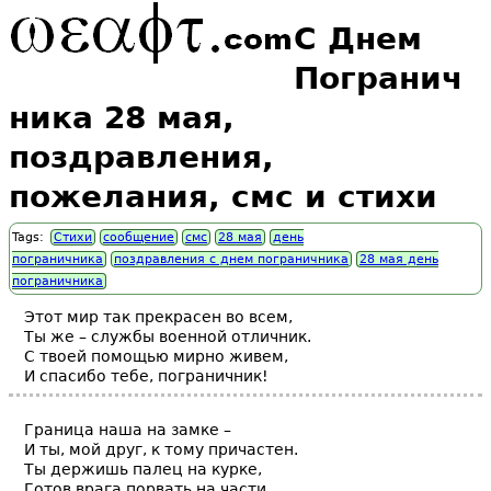
С Днем
Погранич
ника 28 мая,
поздравления,
пожелания, смс и стихи
Tags:
Стихи
сообщение
смс
28 мая
день
пограничника
поздравления с днем пограничника
28 мая день
пограничника
Этот мир так прекрасен во всем,
Ты же – службы военной отличник.
С твоей помощью мирно живем,
И спасибо тебе, пограничник!
Граница наша на замке –
И ты, мой друг, к тому причастен.
Ты держишь палец на курке,
Готов врага порвать на части.