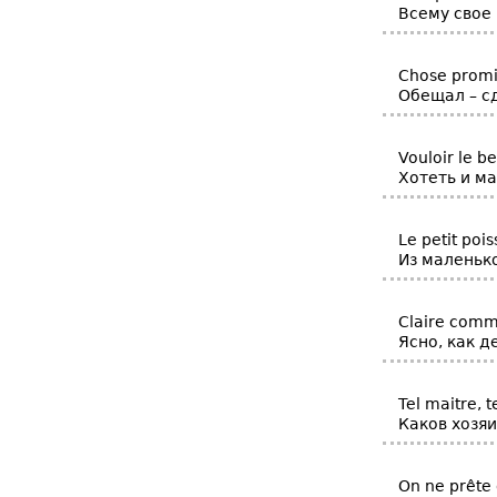
Всему свое 
Chose promi
Обещал – сд
Vouloir le b
Хотеть и ма
Le petit poi
Из маленьк
Claire comme
Ясно, как д
Tel maitre, t
Каков хозяи
On ne prête 