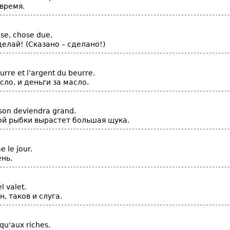
время.
se, chose due.
елай! (Сказано – сделано!)
eurre et l’argent du beurre.
сло, и деньги за масло.
sson deviendra grand.
ой рыбки вырастет большая щука.
 le jour.
ень.
el valet.
н, таков и слуга.
qu'aux riches.