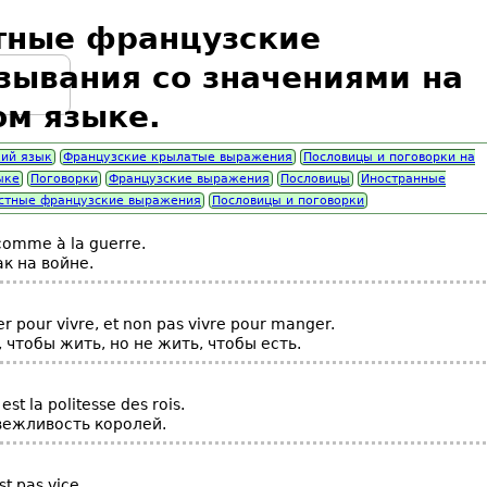
тные французские
зывания со значениями на
ом языке.
ий язык
Французские крылатые выражения
Пословицы и поговорки на
ыке
Поговорки
Французские выражения
Пословицы
Иностранные
стные французские выражения
Пословицы и поговорки
 comme à la guerre.
ак на войне.
er pour vivre, et non pas vivre pour manger.
 чтобы жить, но не жить, чтобы есть.
est la politesse des rois.
вежливость королей.
st pas vice.