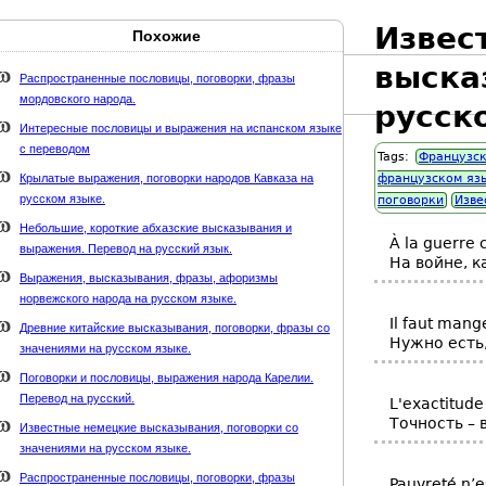
Извес
Похожие
Карта сайта
webmaster@weaft.com
выска
Распространенные пословицы, поговорки, фразы
мордовского народа.
держке стихи-классиков.ru
русск
Интересные пословицы и выражения на испанском языке
с переводом
Tags:
Французск
Крылатые выражения, поговорки народов Кавказа на
французском яз
русском языке.
поговорки
Изве
Небольшие, короткие абхазские высказывания и
À la guerre
выражения. Перевод на русский язык.
На войне, к
Выражения, высказывания, фразы, афоризмы
норвежского народа на русском языке.
Il faut mang
Древние китайские высказывания, поговорки, фразы со
Нужно есть,
значениями на русском языке.
Поговорки и пословицы, выражения народа Карелии.
Перевод на русский.
L'exactitude 
Точность – 
Известные немецкие высказывания, поговорки со
значениями на русском языке.
Распространенные пословицы, поговорки, фразы
Pauvreté n’e