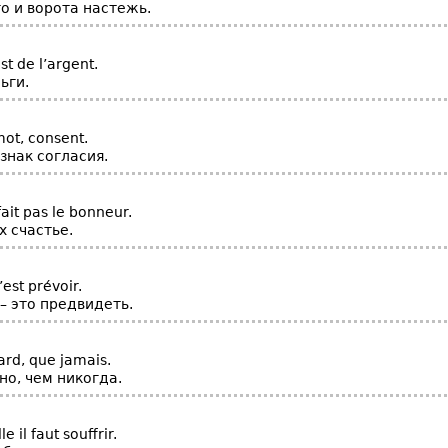
о и ворота настежь.
st de l’argent.
ьги.
mot, consent.
знак согласия.
fait pas le bonneur.
х счастье.
est prévoir.
– это предвидеть.
ard, que jamais.
но, чем никогда.
e il faut souffrir.