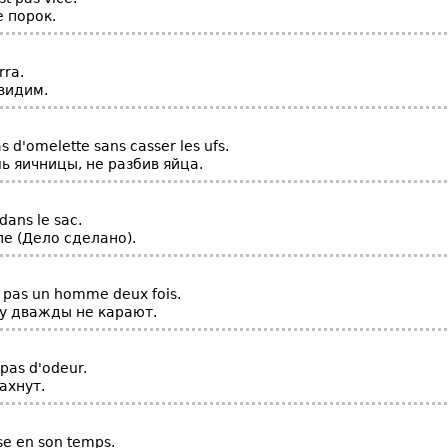
 порок.
rra.
видим.
as d'omelette sans casser les ufs.
ь яичницы, не разбив яйца.
 dans le sac.
е (Дело сделано).
 pas un homme deux fois.
ну дважды не карают.
 pas d'odeur.
ахнут.
e en son temps.