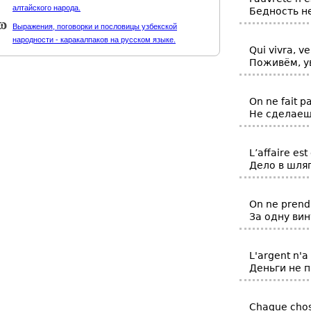
алтайского народа.
Бедность не
Выражения, поговорки и пословицы узбекской
народности - каракалпаков на русском языке.
Qui vivra, ve
Поживём, у
On ne fait p
Не сделаеш
L’affaire est
Дело в шляп
On ne prend
За одну ви
L'argent n'a
Деньги не п
Chaque chos